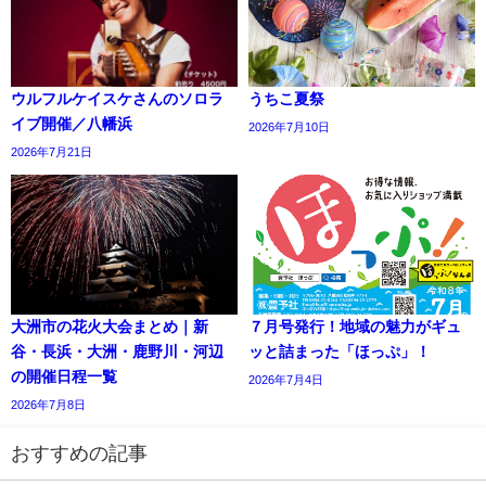
ウルフルケイスケさんのソロラ
うちこ夏祭
イブ開催／八幡浜
2026年7月10日
2026年7月21日
大洲市の花火大会まとめ｜新
７月号発行！地域の魅力がギュ
谷・長浜・大洲・鹿野川・河辺
ッと詰まった「ほっぷ」！
の開催日程一覧
2026年7月4日
2026年7月8日
おすすめの記事