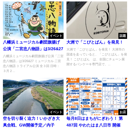
イベント
話題
八幡浜ミュージカル劇団旗揚げ
大洲で「こびとぱん」を発見！
公演「二宮忠八物語」は3/26&27
大洲で「こびとぱん」を発見！ 大洲市の
国道を走っていると、「こびとぱん」を発
八幡浜ミュージカル劇団旗揚げ公演「二宮
見！ こびとぱん は、全国にチェーン展
忠八物語」は3/26&27 ミュージカル 二宮
開するパンケーキ専門店で、...
忠八物語 トライアル公演 全３回 日時：
３月２...
イベント
お店
空を切り裂く迫力！いかざき大
毎月8日はまちがにぎわう！ 第
凧合戦、GW開催予定／内子
487回 やわたはま八日市 開催