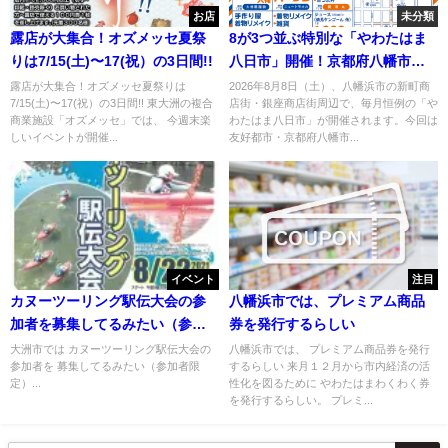
お店
未分類
露店が大集合！オズメッセ夏祭
8が3つ並ぶ特別な「やわたはま
りは7/15(土)〜17(祝）の3日間!!
八日市」開催！京都府八幡市の
逸品も登場
露店が大集合！オズメッセ夏祭りは
2026年8月8日（土）、八幡浜市の新町商
7/15(土)〜17(祝）の3日間!! 東大洲の複合
店街・銀座商店街周辺で、毎月恒例の「や
商業施設「オズメッセ」では、 今週末楽
わたはま八日市」が開催されます。今回は
しいイベントが開催...
友好都市・京都府八幡市...
イベント
注目
カヌーツーリング駅伝大会の参
八幡浜市では、プレミアム商品
加者を募集してるみたい（参加
券を発行するらしい
者限定）
大洲市では カヌーツーリング駅伝大会の
八幡浜市では、 プレミアム商品券を発行
参加者を 募集してるみたい（参加者限
するらしい 来月１２月から市内経済の活
定）...
性化を図るために やわたはまわくわく券
を発行するらしい。 プレミ...