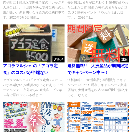
内子町五十崎地区で開催予定の「いかざき
毎月8日はまちがにぎわう！ 第487回 やわ
大凧合戦」。小田川を挟んで何百統もの大
たはま八日市 開催 八幡浜のまちなかが活
凧が舞い、糸を切り合う迫力の伝統行事で
気づく恒例イベント 「やわたはま八日
す。2026年5月5日開催...
市」。 2026年1...
グルメ
注目
アゴラマルシェ の「アゴラ定
送料無料!! 大洲産品が期間限定
食」のコスパが半端ない
でキャンペーン中〜！
アゴラマルシェ の「アゴラ定食」のコス
送料無料!! 大洲産品が期間限定で キャ
パが半端ない 八幡浜みなっとにある アゴ
ンペーン中〜！ 現在、キャンペーン実施
ラマルシェ。 市外からの観光客、ビジネ
店舗で 大洲産品を税込3,000円以上購入す
ス客で賑わっている感じで...
ると、 なんと...