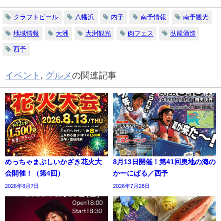
クラフトビール
八幡浜
内子
南予情報
南予観光
地域情報
大洲
大洲観光
肉フェス
臥龍酒造
西予
イベント
,
グルメ
の関連記事
めっちゃまぶしいかざき花火大
8月13日開催！第41回奥地の海の
会開催！（第4回）
かーにばる／西予
2026年8月7日
2026年7月28日