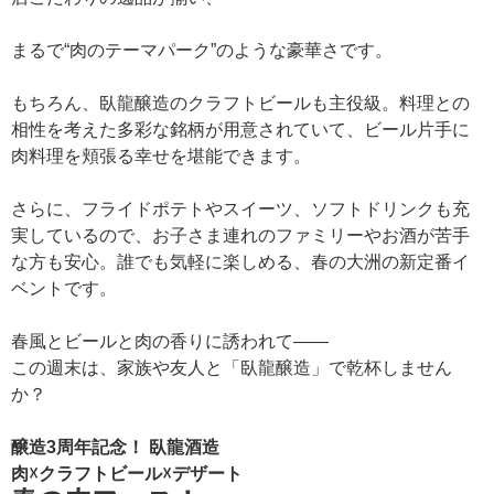
まるで“肉のテーマパーク”のような豪華さです。
もちろん、臥龍醸造のクラフトビールも主役級。料理との
相性を考えた多彩な銘柄が用意されていて、ビール片手に
肉料理を頬張る幸せを堪能できます。
さらに、フライドポテトやスイーツ、ソフトドリンクも充
実しているので、お子さま連れのファミリーやお酒が苦手
な方も安心。誰でも気軽に楽しめる、春の大洲の新定番イ
ベントです。
春風とビールと肉の香りに誘われて――
この週末は、家族や友人と「臥龍醸造」で乾杯しません
か？
醸造3周年記念！ 臥龍酒造
肉☓クラフトビール☓デザート