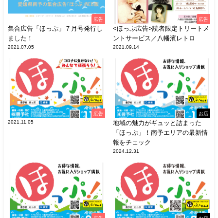
広告
広告
集合広告「ほっぷ」７月号発行し
<ほっぷ広告>読者限定トリートメ
ました！
ントサービス／八幡濱レトロ
2021.07.05
2021.09.14
広告
お店
2021.11.05
地域の魅力がギュッと詰まった
「ほっぷ」！南予エリアの最新情
報をチェック
2024.12.31