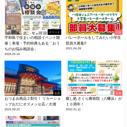
イベント
広告
宇和島で住まいの相談イベント開
バレーボールをしてみたい小学生
催｜来場・予約特典もある「おう
部員大募集!!
ちのお悩み相談会」
2021.04.28
2026.05.14
お店
広告
おつまみ商品２割引！ リカーショ
癒し処 さくら療術院（八幡浜）が
ップおだにオズメッセ店／大洲
１０周年！
2022.09.22
2022.01.11