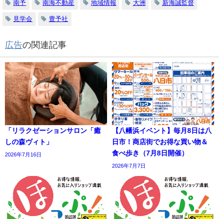
南予
南海不動産
地域情報
大洲
新海誠監督
見学会
豊予社
広告
の関連記事
「リラクゼーションサロン「癒
【八幡浜イベント】毎月8日は八
しの森ヴィト」
日市！商店街でお得な買い物＆
食べ歩き（7月8日開催）
2026年7月16日
2026年7月7日