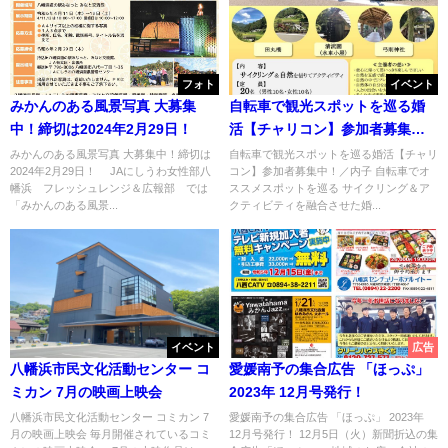
フォト
イベント
みかんのある風景写真 大募集
自転車で観光スポットを巡る婚
中！締切は2024年2月29日！
活【チャリコン】参加者募集
中！／内子
みかんのある風景写真 大募集中！締切は
自転車で観光スポットを巡る婚活【チャリ
2024年2月29日！ JAにしうわ女性部八
コン】参加者募集中！／内子 自転車でオ
幡浜 フレッシュレンジ＆広報部 では
ススメスポットを巡る サイクリング＆ア
「みかんのある風景...
クティビティを融合させた婚...
イベント
広告
八幡浜市民文化活動センター コ
愛媛南予の集合広告 「ほっぷ」
ミカン 7月の映画上映会
2023年 12月号発行！
八幡浜市民文化活動センター コミカン 7
愛媛南予の集合広告 「ほっぷ」 2023年
月の映画上映会 毎月開催されているコミ
12月号発行！ 12月5日（火）新聞折込の集