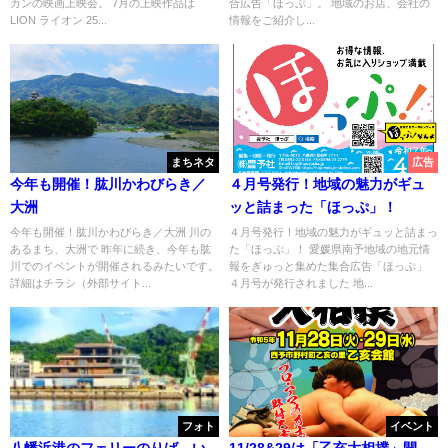
カンの映画上映会。 7月の上映作品は
合広告「ほっぷ」。 地域のお店、会社の
LION ライオン 25...
情報をご紹介し...
まちネタ
広告
今年も開催！肱川かわびらき／
４月号発行！地域の魅力がギュ
大洲
ッと詰まった「ほっぷ」！
今年も開催！肱川かわびらき／大洲 川の
４月号発行！地域の魅力がギュッと詰まっ
あるまち、大洲で 昨年に続き、今年も肱
た「ほっぷ」！ 愛媛県南予地域の地元情
川でのイベントが開催されるみたいです。
報をぎゅっと集めた集合広告「ほっぷ」
詳細はチラシ（外部サイト...
４月号が発行されました 地...
フォト
イベント
八幡浜港のフェリーのりば、い
11/28&29は「乙亥大相撲」開