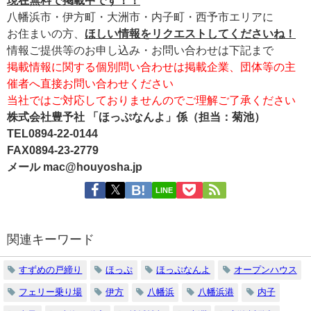
現在無料で掲載中です！！
八幡浜市・伊方町・大洲市・内子町・西予市エリアに
お住まいの方、
ほしい情報をリクエストしてくださいね！
情報ご提供等のお申し込み・お問い合わせは下記まで
掲載情報に関する個別問い合わせは掲載企業、団体等の主
催者へ直接お問い合わせください
当社ではご対応しておりませんのでご理解ご了承ください
株式会社豊予社 「ほっぷなんよ」係（担当：菊池）
TEL0894-22-0144
FAX0894-23-2779
メール mac@houyosha.jp
LINE
関連キーワード
すずめの戸締り
ほっぷ
ほっぷなんよ
オープンハウス
フェリー乗り場
伊方
八幡浜
八幡浜港
内子