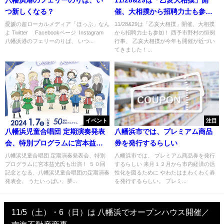
つ新しくなる？
催、大相撲から招聘力士も参
加！
愛媛の超ローカルメディア「ほっぷ」なん
11/28&29は「乙亥大相撲」開催、大相撲
よ Twitter Facebookページ Instagram
から招聘力士も参加！ 西予市野村の恒例
八幡浜港のフェリーのりば、 いつ...
行事、 乙亥大相撲が今年も開催が近づい
てきました！...
イベント
注目
八幡浜児童合唱団 定期演奏発表
八幡浜市では、プレミアム商品
会、特別プログラムに宮本益光
券を発行するらしい
氏も出演！
八幡浜児童合唱団 定期演奏発表会、特別
八幡浜市では、 プレミアム商品券を発行
プログラムに宮本益光氏も出演！ ５０回
するらしい 来月１２月から市内経済の活
記念となる、八幡浜児童合唱団の定期演奏
性化を図るために やわたはまわくわく券
発表会。 うたいっぱい、夢...
を発行するらしい。 プレミ...
11/5（土）・6（日）は 八幡浜でオープンハウス開催／