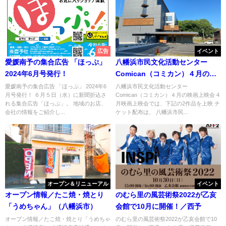
広告
イベント
愛媛南予の集合広告 「ほっぷ」
八幡浜市民文化活動センター
2024年6月号発行！
Comican（コミカン）４月の映
画上映会
愛媛南予の集合広告 「ほっぷ」 2024年6
八幡浜市民文化活動センター
月号発行！ ６月５日（水）に新聞折込さ
Comican（コミカン）４月の映画上映会 4
れる集合広告「ほっぷ」。 地域のお店、
月映画上映会では、下記の2作品を上映 チ
会社の情報をご紹介し...
ケット配布は、 八幡浜市民...
オープン＆リニューアル
イベント
オープン情報／たこ焼・焼とり
のむら里の風芸術祭2022が乙亥
「うめちゃん」（八幡浜市）
会館で10月に開催！／西予
オープン情報／たこ焼・焼とり「うめちゃ
のむら里の風芸術祭2022が乙亥会館で10