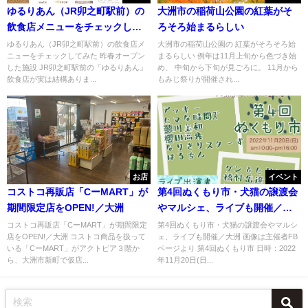
ゆるりあん（JR卯之町駅前）の
大洲市の稲荷山公園の紅葉がそ
飲食店メニューをチェックして
ろそろ始まるらしい
みた
ゆるりあん（JR卯之町駅前）の飲食店メ
大洲市の稲荷山公園の 紅葉がそろそろ始
ニューをチェックしてみた 昨春オープン
まるらしい 例年は11月上旬から色づき始
した施設 JR卯之町駅前の「ゆるりあん」
め、 中旬から下旬が見ごろに。 11月から
飲食店が実は結構ありま...
もみじ祭りが開催され...
お店
イベント
コストコ再販店「CーMART」が
第4回ぬくもり市・犬猫の譲渡会
期間限定店をOPEN!／大洲
やマルシェ、ライブも開催／大
洲
コストコ再販店「CーMART」が期間限定
第4回ぬくもり市・犬猫の譲渡会やマルシ
店をOPEN!／大洲 コストコ商品を扱って
ェ、ライブも開催／大洲 画像は主催者FB
いる「CーMART」がアクトピア３階か
ページより 第4回ぬくもり市 日時：2022
ら、大洲市新町で仮店...
年11月20日(日...