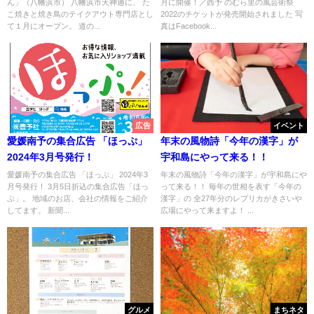
ん」（八幡浜市） 八幡浜市天神通に、 た
月に開催！／西予 のむら里の風芸術祭
こ焼きと焼き鳥のテイクアウト専門店とし
2022のチケットが発売開始されました 写
て１月にオープン。 道の...
真はFacebook...
広告
イベント
愛媛南予の集合広告 「ほっぷ」
年末の風物詩「今年の漢字」が
2024年3月号発行！
宇和島にやって来る！！
愛媛南予の集合広告 「ほっぷ」 2024年3
年末の風物詩「今年の漢字」が宇和島にや
月号発行！ 3月5日折込の集合広告「ほっ
って来る！！ 毎年の世相を表す「今年の
ぷ」。 地域のお店、会社の情報をご紹介
漢字」の 全27年分のレプリカがきさいや
してます。 新聞...
広場にやって来ますよ！ ...
グルメ
まちネタ