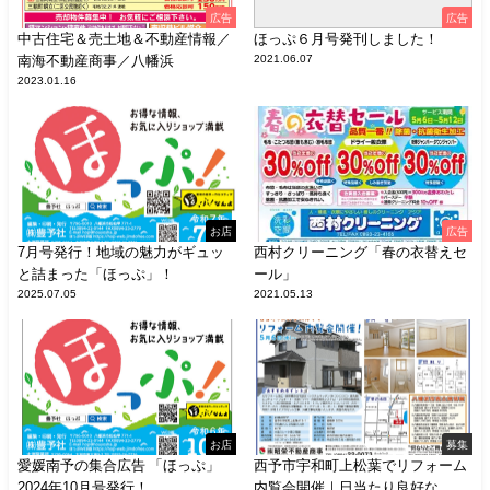
広告
広告
中古住宅＆売土地＆不動産情報／
ほっぷ６月号発刊しました！
南海不動産商事／八幡浜
2021.06.07
2023.01.16
お店
広告
7月号発行！地域の魅力がギュッ
西村クリーニング「春の衣替えセ
と詰まった「ほっぷ」！
ール」
2025.07.05
2021.05.13
お店
募集
愛媛南予の集合広告 「ほっぷ」
西予市宇和町上松葉でリフォーム
2024年10月号発行！
内覧会開催｜日当たり良好な