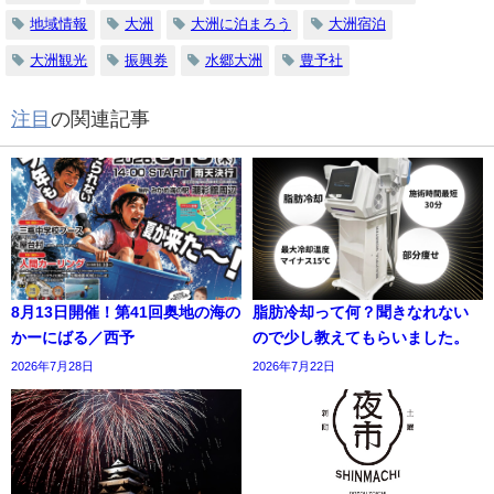
地域情報
大洲
大洲に泊まろう
大洲宿泊
大洲観光
振興券
水郷大洲
豊予社
注目
の関連記事
8月13日開催！第41回奥地の海の
脂肪冷却って何？聞きなれない
かーにばる／西予
ので少し教えてもらいました。
2026年7月28日
2026年7月22日