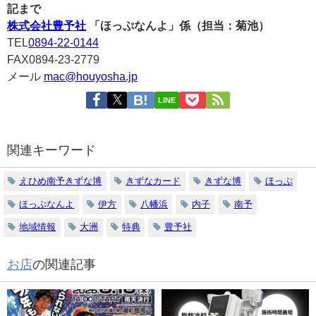
記まで
株式会社豊予社
「ほっぷなんよ」係（担当：菊池）
TEL
0894-22-0144
FAX0894-23-2779
メール
mac@houyosha.jp
LINE
関連キーワード
えひめ南予きずな博
きずなカード
きずな博
ほっぷ
ほっぷなんよ
伊方
八幡浜
内子
南予
地域情報
大洲
特典
豊予社
お店
の関連記事