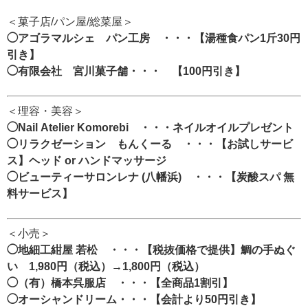
＜菓子店/パン屋/総菜屋＞
◯アゴラマルシェ パン工房 ・・・【湯種食パン1斤30円
引き】
◯有限会社 宮川菓子舗・・・ 【100円引き】
＜理容・美容＞
◯Nail Atelier Komorebi ・・・ネイルオイルプレゼント
◯リラクゼーション もんくーる ・・・【お試しサービ
ス】ヘッド or ハンドマッサージ
◯ビューティーサロンレナ (八幡浜) ・・・【炭酸スパ 無
料サービス】
＜小売＞
◯地細工紺屋 若松 ・・・【税抜価格で提供】鯛の手ぬぐ
い 1,980円（税込）→1,800円（税込）
◯（有）橋本呉服店 ・・・【全商品1割引】
◯オーシャンドリーム・・・【会計より50円引き】