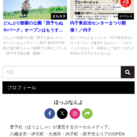
まちネタ
イベント
どんぶり館横の公園「西予ちぬ
内子東自治センターまつり開
やパーク」オープンはもうす
催！／内子
ぐ！／西予
どんぶり館横の公園「西予ちぬやパーク」
長らく中止となっていた『内子東自治セン
オープンはもうすぐ！／西予 西予市宇和
ターまつり』が復活するみたい！ ハロウ
町の道の駅どんぶり館横で工事をしている
ィンにちなんで、仮装をして来てくれた小
「西予市児童公園（愛称）...
学生以下の子どもたちには...
プロフィール
ほっぷなんよ
豊予社（ほうよしゃ）が運営するローカルメディア。
八幡浜市・伊方町・大洲市・内子町・西予市エリアのOPEN