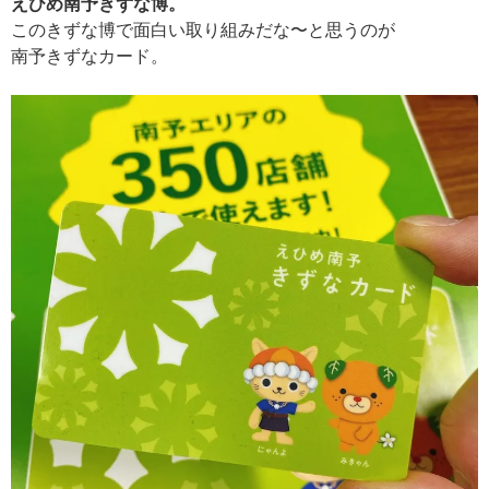
えひめ南予きずな博。
このきずな博で面白い取り組みだな〜と思うのが
南予きずなカード。