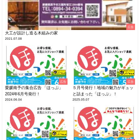
広告
大工が設計し造る木組みの家
2021.07.08
広告
広告
愛媛南予の集合広告 「ほっぷ」
５月号発行！地域の魅力がギュッ
2024年6月号発行！
と詰まった「ほっぷ」！
2024.06.04
2025.05.07