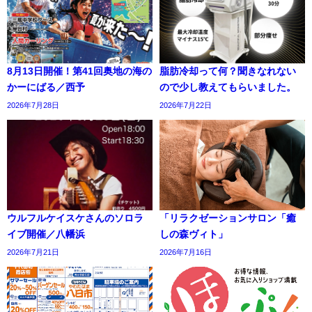
8月13日開催！第41回奥地の海の
脂肪冷却って何？聞きなれない
かーにばる／西予
ので少し教えてもらいました。
2026年7月28日
2026年7月22日
ウルフルケイスケさんのソロラ
「リラクゼーションサロン「癒
イブ開催／八幡浜
しの森ヴィト」
2026年7月21日
2026年7月16日