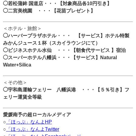
◯若松蒲鉾 国道店・・・【対象商品各10円引き】
◯二宮美桃園 ・・・【花苗プレゼント】
＜ホテル・旅館＞
◯ハーバープラザホテル・・・ 【サービス】ホテル特製
みかんジュース１杯（スカイラウンジにて）
◯ビジネスホテル水仙 ・・・【朝食代サービス 】宿泊
◯スーパーホテル八幡浜・・・【サービス】Natural
Water+Silica
＜その他＞
◯宇和島運輸フェリー 八幡浜港 ・・・【５％引き】フ
ェリー運賃全等級
愛媛南予の超ローカルメディア
○
「ほっぷ」なんよHP
○
「ほっぷ」なんよTwitter