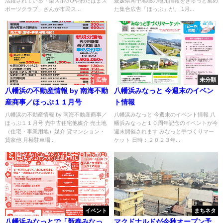
活躍されている「楽スポGOやわたはまス
愛媛県南予地域の地元情報をぎゅっと集め
ポーツクラブ」さんが市民ス...
た集合広告「ほっぷ」が、 1月...
広告
未分類
八幡浜の不動産情報 by 南海不動
八幡浜みなっと 今週末のイベン
産商事／ほっぷ１１月号
ト情報
八幡浜の不動産情報 by 南海不動産商事／
八幡浜みなっと 今週末のイベント情報 八
ほっぷ１１月号 売中古住宅他媒介 売土地
幡浜みなっと１０周年記念のイベントが今
（住宅・事業用地）媒介 貸マンション・
週末開催されます みなっと手づくりマー
貸家他 月極駐車場...
ケット 日時：２０２３年...
イベント
まちネタ
八幡浜みなっとで「新春みなっ
マクドナルドが今秋オープン予