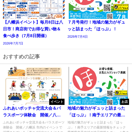
【八幡浜イベント】毎月8日は八
７月号発行！地域の魅力がギュ
日市！商店街でお得な買い物＆
ッと詰まった「ほっぷ」！
食べ歩き（7月8日開催）
2026年7月4日
2026年7月7日
おすすめの記事
イベント
お店
ふれあいボッチャ交流大会＆パ
地域の魅力がギュッと詰まった
ラスポーツ体験会 開催／八幡
「ほっぷ」！南予エリアの最新
浜
情報をチェック
ふれあいボッチャ交流大会＆パラスポーツ
地域の魅力がギュッと詰まった「ほっ
体験会 開催／八幡浜 市内のイベントで
ぷ」！南予エリアの最新情報をチェック