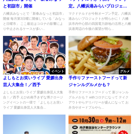
と初詣市」開催
定。八幡浜港みらいプロジェク
トが明らかに！
八幡浜みなっとで「新春みなっと初詣市」
マクドナルドが今秋オープン予定。八幡浜
開催 毎月第3日曜に開催している「みなっ
港みらいプロジェクトが明らかに！ 八幡
と日曜市」 ここ最近はコロナの影響によ
浜市内中心部の四国電力跡地の活用と八幡
り中止されるケースが多い...
浜港周辺の今後の展望が明ら...
イベント
グルメ
よしもとお笑いライブ 愛媛出身
手作りファーストフードって新
芸人大集合！／西予
ジャンルグルメかも？
よしもとお笑いライブ 愛媛出身芸人大集
手作りファーストフードって 新ジャンル
合！／西予 えひめ南予きずな博クロージ
グルメかも？ withコロナになって テイク
ングイベントの一環で 「よしもとお笑い
アウトやらデリバリーが盛んになって お
ライブ 愛媛出身芸人大集合...
弁当やオードブルやら...