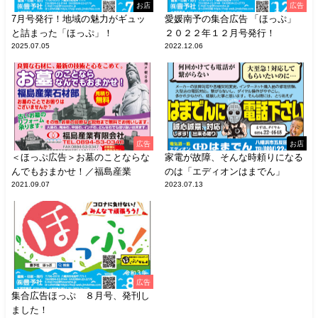
お店
広告
7月号発行！地域の魅力がギュッ
愛媛南予の集合広告 「ほっぷ」
と詰まった「ほっぷ」！
２０２２年１２月号発行！
2025.07.05
2022.12.06
広告
お店
＜ほっぷ広告＞お墓のことならな
家電が故障、そんな時頼りになる
んでもおまかせ！／福島産業
のは「エディオンはまでん」
2021.09.07
2023.07.13
広告
集合広告ほっぷ ８月号、発刊し
ました！