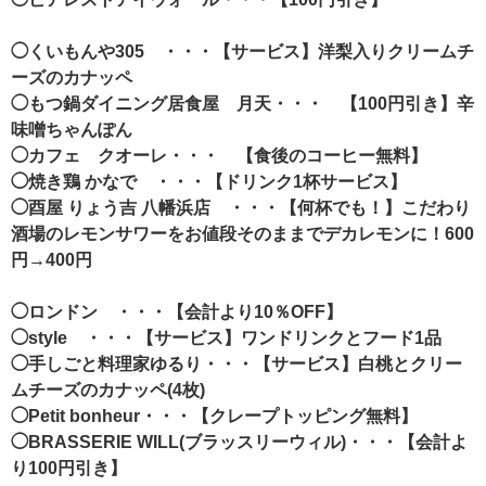
◯くいもんや305 ・・・【サービス】洋梨入りクリームチ
ーズのカナッペ
◯もつ鍋ダイニング居食屋 月天・・・ 【100円引き】辛
味噌ちゃんぽん
◯カフェ クオーレ・・・ 【食後のコーヒー無料】
◯焼き鶏 かなで ・・・【ドリンク1杯サービス】
◯酉屋 りょう吉 八幡浜店 ・・・【何杯でも！】こだわり
酒場のレモンサワーをお値段そのままでデカレモンに！600
円→400円
◯ロンドン ・・・【会計より10％OFF】
◯style ・・・【サービス】ワンドリンクとフード1品
◯手しごと料理家ゆるり・・・【サービス】白桃とクリー
ムチーズのカナッペ(4枚)
◯Petit bonheur・・・【クレープトッピング無料】
◯BRASSERIE WILL(ブラッスリーウィル)・・・【会計よ
り100円引き】