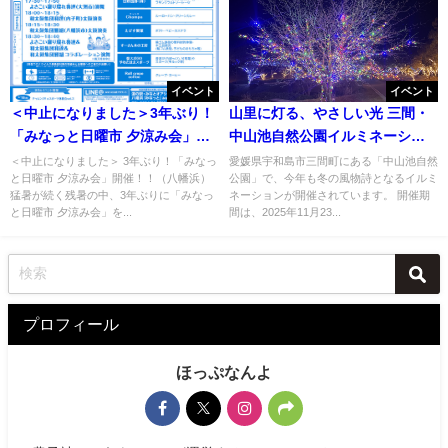
イベント
イベント
＜中止になりました＞3年ぶり！
山里に灯る、やさしい光 三間・
「みなっと日曜市 夕涼み会」開
中山池自然公園イルミネーショ
催！！（八幡浜）
ン
＜中止になりました＞ 3年ぶり！「みなっ
愛媛県宇和島市三間町にある「中山池自然
と日曜市 夕涼み会」開催！！（八幡浜）
公園」で、今年も冬の風物詩となるイルミ
猛暑が続く残暑の中、3年ぶりに「みなっ
ネーションが開催されています。 開催期
と日曜市 夕涼み会」を...
間は、2025年11月23...
プロフィール
ほっぷなんよ