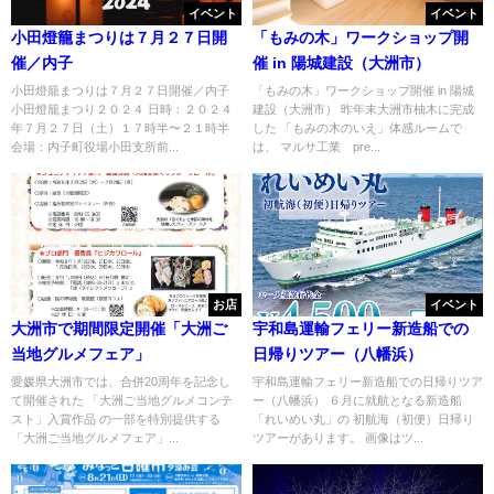
イベント
イベント
小田燈籠まつりは７月２７日開
「もみの木」ワークショップ開
催／内子
催 in 陽城建設（大洲市）
小田燈籠まつりは７月２７日開催／内子
「もみの木」ワークショップ開催 in 陽城
小田燈籠まつり２０２４ 日時：２０２４
建設（大洲市） 昨年末大洲市柚木に完成
年７月２７日（土）１７時半〜２１時半
した 「もみの木のいえ」体感ルームで
会場：内子町役場小田支所前...
は、 マルサ工業 pre...
お店
イベント
大洲市で期間限定開催「大洲ご
宇和島運輸フェリー新造船での
当地グルメフェア」
日帰りツアー（八幡浜）
愛媛県大洲市では、合併20周年を記念し
宇和島運輸フェリー新造船での日帰りツア
て開催された 「大洲ご当地グルメコンテ
ー（八幡浜） ６月に就航となる新造船
スト」入賞作品 の一部を特別提供する
「れいめい丸」の 初航海（初便）日帰り
「大洲ご当地グルメフェア」...
ツアーがあります。 画像はツ...