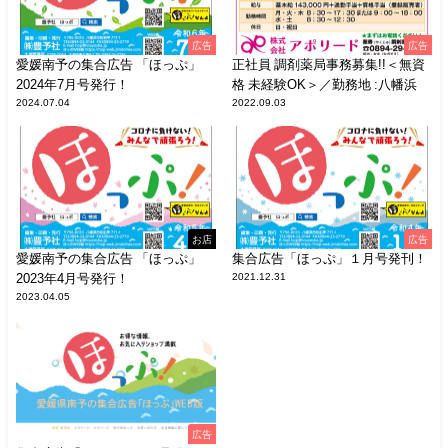
広告
広告
愛媛南予の集合広告 「ほっぷ」
正社員 調剤薬局事務募集!!＜無資
2024年7月号発行！
格 未経験OK＞／勤務地 :八幡浜
2024.07.04
2022.09.03
お店
広告
愛媛南予の集合広告 「ほっぷ」
集合広告「ほっぷ」１月号発刊！
2023年4月号発行！
2021.12.31
2023.04.05
広告