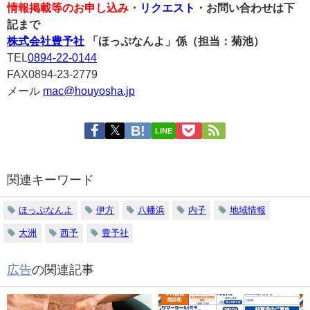
情報掲載等のお申し込み
・
リクエスト
・お問い合わせは下
記まで
株式会社豊予社
「ほっぷなんよ」係（担当：菊池）
TEL
0894-22-0144
FAX0894-23-2779
メール
mac@houyosha.jp
LINE
関連キーワード
ほっぷなんよ
伊方
八幡浜
内子
地域情報
大洲
西予
豊予社
広告
の関連記事