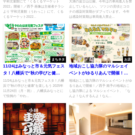
宇和児童館にて『くるくるマーケット
大洲の冨士山公園、今年はの車両進入を禁
2022』開催！／西予 画像は主催者チラシ
止しているらしい。 ツツジの見頃とコロ
より 宇和児童館（うわっこ）にて、くる
ナの感染対策期がダブっています。 今年
くるマーケット2022...
は感染対策期は車両進入禁止...
まちネタ
お店
11/24はみなっと市＆元気フェス
地域おこし協力隊のマルシェイ
タ！八幡浜で“秋の学びと健
ベントがゆるりあんで開催！／
康”を楽しもう
西予
11/24はみなっと市＆元気フェスタ！八幡
地域おこし協力隊のマルシェイベントがゆ
浜で“秋の学びと健康”を楽しもう 2025年
るりあんで開催！／西予 南予の地域おこ
11月24日（月・祝）、八幡浜みなっとに
し協力隊による マルシェイベント、 「な
て恒例の「やわ...
んよ！なんするんよ！なん...