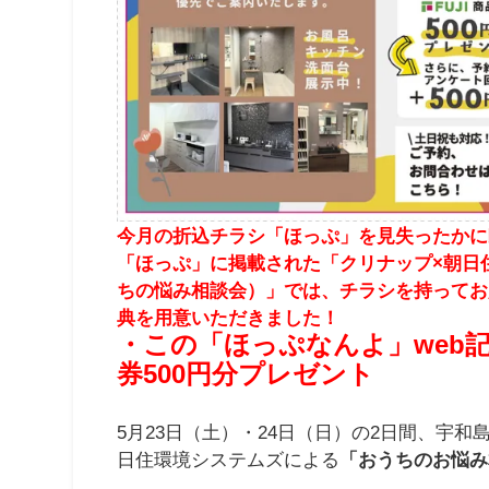
今月の折込チラシ「ほっぷ」を見失ったかに
「ほっぷ」に掲載された「クリナップ×朝日
ちの悩み相談会）」では、チラシを持ってお
典を用意いただきました！
・この「ほっぷなんよ」web
券500円分プレゼント
5月23日（土）・24日（日）の2日間、宇
日住環境システムズによる
「おうちのお悩み相