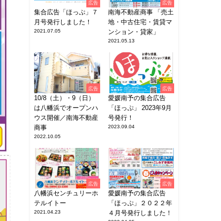
広告
広告
集合広告「ほっぷ」７
南海不動産商事 「売土
月号発行しました！
地・中古住宅・賃貸マ
2021.07.05
ンション・貸家」
2021.05.13
広告
広告
10/8（土）・9（日）
愛媛南予の集合広告
は八幡浜でオープンハ
「ほっぷ」 2023年9月
ウス開催／南海不動産
号発行！
商事
2023.09.04
2022.10.05
広告
広告
八幡浜センチュリーホ
愛媛南予の集合広告
テルイトー
「ほっぷ」２０２２年
2021.04.23
４月号発行しました！