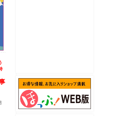
う
特
事
朝