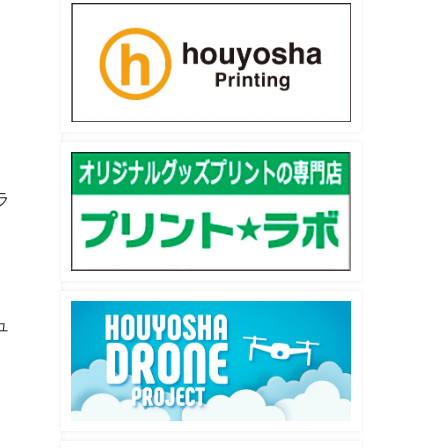
。
ラ
ュ