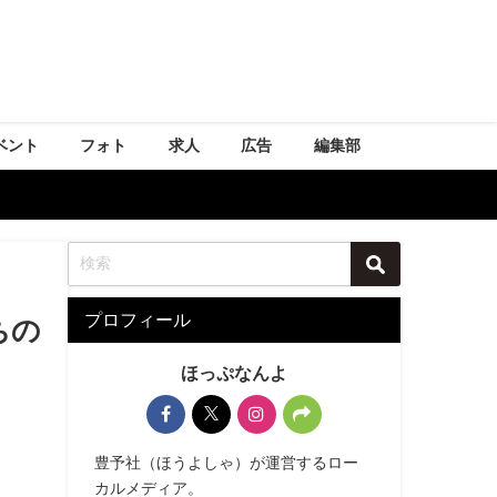
ベント
フォト
求人
広告
編集部
プロフィール
ちの
ほっぷなんよ
豊予社（ほうよしゃ）が運営するロー
カルメディア。