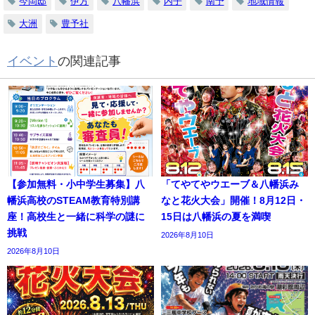
今岡邸
伊方
八幡浜
内子
南予
地域情報
大洲
豊予社
イベント
の関連記事
【参加無料・小中学生募集】八
「てやてやウエーブ＆八幡浜み
幡浜高校のSTEAM教育特別講
なと花火大会」開催！8月12日・
座！高校生と一緒に科学の謎に
15日は八幡浜の夏を満喫
挑戦
2026年8月10日
2026年8月10日