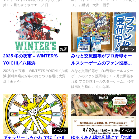
第３７回てやてやウエーブ 日...
り、 八幡浜・大洲・西予・...
お店
スポーツ
2025 冬の夜市 – WINTER’S
みなと交流館等がプロ野球オー
YOICHI／八幡浜
ルスターゲームのファン投票所
に！
2025 冬の夜市 – WINTER’S YOICHI／八幡
みなと交流館等が プロ野球オールスター
浜 新町商店街が冬のおまつり会場に大変
ゲームのファン投票所に！ ７月に開催さ
身！🎄✨ 今...
れる プロ野球オールスターゲーム。 今年
は福岡と松山。 丸山は地...
イベント
イベント
ギャラリーしろかわ では「かま
ゆるりあん緑地広場にて「地喰