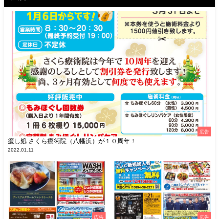
広告
癒し処 さくら療術院（八幡浜）が１０周年！
2022.01.11
広告
広告