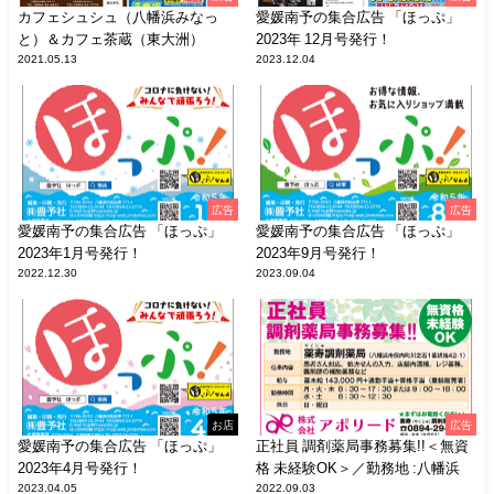
カフェシュシュ（八幡浜みなっ
愛媛南予の集合広告 「ほっぷ」
と）＆カフェ茶蔵（東大洲）
2023年 12月号発行！
2021.05.13
2023.12.04
広告
広告
愛媛南予の集合広告 「ほっぷ」
愛媛南予の集合広告 「ほっぷ」
2023年1月号発行！
2023年9月号発行！
2022.12.30
2023.09.04
お店
広告
愛媛南予の集合広告 「ほっぷ」
正社員 調剤薬局事務募集!!＜無資
2023年4月号発行！
格 未経験OK＞／勤務地 :八幡浜
2023.04.05
2022.09.03