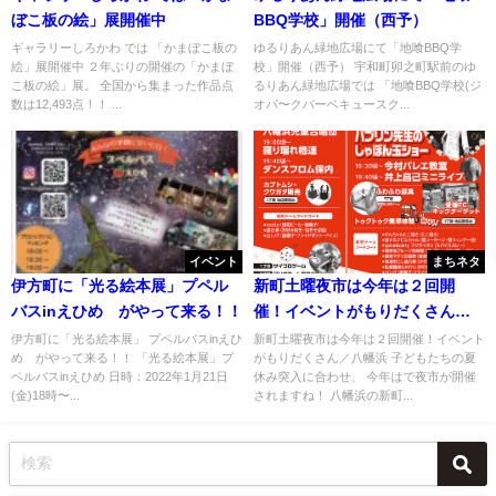
ぼこ板の絵」展開催中
BBQ学校」開催（西予）
ギャラリーしろかわ では 「かまぼこ板の
ゆるりあん緑地広場にて「地喰BBQ学
絵」展開催中 ２年ぶりの開催の「かまぼ
校」開催（西予） 宇和町卯之町駅前のゆ
こ板の絵」展。 全国から集まった作品点
るりあん緑地広場では 「地喰BBQ学校(ジ
数は12,493点！！ ...
オパ〜クバーベキュースク...
イベント
まちネタ
伊方町に「光る絵本展」プペル
新町土曜夜市は今年は２回開
バスinえひめ がやって来る！！
催！イベントがもりだくさん／
八幡浜
伊方町に「光る絵本展」 プペルバスinえひ
新町土曜夜市は今年は２回開催！イベント
め がやって来る！！ 「光る絵本展」プ
がもりだくさん／八幡浜 子どもたちの夏
ペルバスinえひめ 日時：2022年1月21日
休み突入に合わせ、 今年はで夜市が開催
(金)18時〜...
されますね！ 八幡浜の新町...