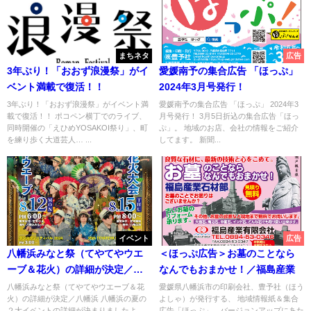
まちネタ
広告
3年ぶり！「おおず浪漫祭」がイ
愛媛南予の集合広告 「ほっぷ」
ベント満載で復活！！
2024年3月号発行！
3年ぶり！「おおず浪漫祭」がイベント満
愛媛南予の集合広告 「ほっぷ」 2024年3
載で復活！！ ポコペン横丁でのライブ、
月号発行！ 3月5日折込の集合広告「ほっ
同時開催の「えひめYOSAKOI祭り」、町
ぷ」。 地域のお店、会社の情報をご紹介
を練り歩く大道芸人… ...
してます。 新聞...
イベント
広告
八幡浜みなと祭（てやてやウエ
＜ほっぷ広告＞お墓のことなら
ーブ＆花火）の詳細が決定／八
なんでもおまかせ！／福島産業
幡浜
八幡浜みなと祭（てやてやウエーブ＆花
愛媛県八幡浜市の印刷会社、豊予社（ほう
火）の詳細が決定／八幡浜 八幡浜の夏の
よしゃ）が発行する、 地域情報紙＆集合
２大イベントの詳細が決まりましたよ。
広告「ほっぷ」。バージョンアップにあた