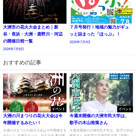
大洲市の花火大会まとめ｜新
７月号発行！地域の魅力がギュ
谷・長浜・大洲・鹿野川・河辺
ッと詰まった「ほっぷ」！
の開催日程一覧
2026年7月4日
2026年7月8日
おすすめの記事
イベント
イベント
大洲の川まつりの花火大会は今
今週末開催の大洲市民大学は、
年開催するみたい！
歌手の木山裕策さん
大洲の川まつりの花火大会は今年開催する
今週末開催の大洲市民大学は、歌手の木山
みたい！ 大洲川まつり 花火大会 夏の陣
裕策さん 今年度の大洲市民大学（前期）