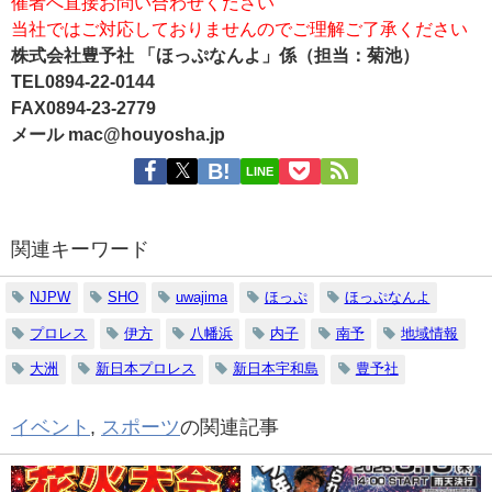
催者へ直接お問い合わせください
当社ではご対応しておりませんのでご理解ご了承ください
株式会社豊予社 「ほっぷなんよ」係（担当：菊池）
TEL0894-22-0144
FAX0894-23-2779
メール mac@houyosha.jp
LINE
関連キーワード
NJPW
SHO
uwajima
ほっぷ
ほっぷなんよ
プロレス
伊方
八幡浜
内子
南予
地域情報
大洲
新日本プロレス
新日本宇和島
豊予社
イベント
,
スポーツ
の関連記事