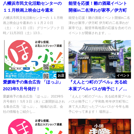
八幡浜市民文化活動センターの
能登を応援！雛の酒蔵イベント
１１月映画上映会は今週末
開催in二名津わが家亭／伊方町
八幡浜市民文化活動センターの １１月映
能登を応援！雛の酒蔵イベント開催in二名
画上映会は今週末の １１月２０日
津わが家亭／伊方町 伊方町の二名津わが
（土）・２１日（日） グリーンブック 日
家亭では、能登半島地震の応援を含めての
時／11月20日（土）13:3...
イベントが開催されます。...
お店
イベント
愛媛南予の集合広告 「ほっぷ」
『えんとつ町のプペル』光る絵
2023年5月号発行！
本展プペルバスが南予に！／宇
和島
愛媛南予の集合広告 「ほっぷ」 2023年5
『えんとつ町のプペル』光る絵本展プペル
月号発行！ 5月３日（水）に新聞折込され
バスが南予に！／宇和島 昨年伊方町等に
る集合広告「ほっぷ」。 地域のお店、会
来て大人気だったプペルバスが 今年も南
社の情報をご紹介し...
予にやって来ます！ 場所は...