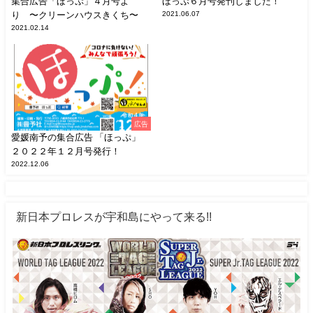
集合広告「ほっぷ」４月号よ
ほっぷ６月号発刊しました！
り 〜クリーンハウスきくち〜
2021.06.07
2021.02.14
広告
愛媛南予の集合広告 「ほっぷ」
２０２２年１２月号発行！
2022.12.06
新日本プロレスが宇和島にやって来る!!