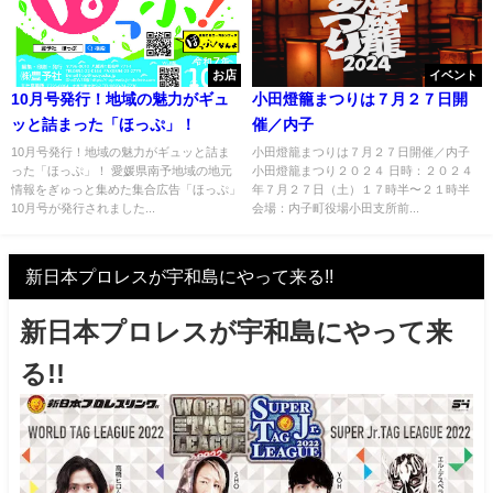
お店
イベント
10月号発行！地域の魅力がギュ
小田燈籠まつりは７月２７日開
ッと詰まった「ほっぷ」！
催／内子
10月号発行！地域の魅力がギュッと詰ま
小田燈籠まつりは７月２７日開催／内子
った「ほっぷ」！ 愛媛県南予地域の地元
小田燈籠まつり２０２４ 日時：２０２４
情報をぎゅっと集めた集合広告「ほっぷ」
年７月２７日（土）１７時半〜２１時半
10月号が発行されました...
会場：内子町役場小田支所前...
新日本プロレスが宇和島にやって来る!!
新日本プロレスが宇和島にやって来
る!!