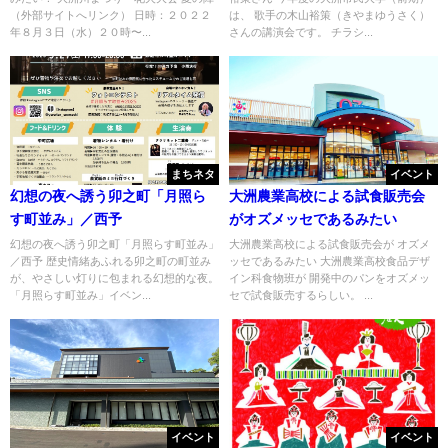
（外部サイトへリンク） 日時：２０２２
は、 歌手の木山裕策（きやまゆうさく）
年８月３日（水）２０時〜...
さんの講演会です。 チラシ...
まちネタ
イベント
幻想の夜へ誘う卯之町「月照ら
大洲農業高校による試食販売会
す町並み」／西予
がオズメッセであるみたい
幻想の夜へ誘う卯之町「月照らす町並み」
大洲農業高校による試食販売会が オズメ
／西予 歴史情緒あふれる卯之町の町並み
ッセであるみたい 大洲農業高校食品デザ
が、やさしい灯りに包まれる幻想的な夜。
イン科食物班が 開発中のパンをオズメッ
「月照らす町並み」イベン...
セで試食販売するらしい。 ...
イベント
イベント