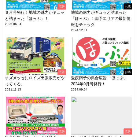
広告
お店
６月号発行！地域の魅力がギュッ
地域の魅力がギュッと詰まった
と詰まった「ほっぷ」！
「ほっぷ」！南予エリアの最新情
2025.06.04
報をチェック
2024.12.31
広告
お店
オズメッセにロイズ出張販売がや
愛媛南予の集合広告 「ほっぷ」
ってくる。
2024年9月号発行！
2021.11.15
2024.09.04
広告
広告