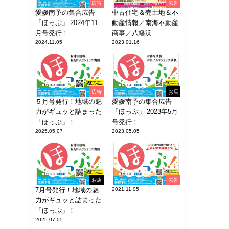
広告
広告
愛媛南予の集合広告
中古住宅＆売土地＆不
「ほっぷ」 2024年11
動産情報／南海不動産
月号発行！
商事／八幡浜
2024.11.05
2023.01.16
広告
お店
５月号発行！地域の魅
愛媛南予の集合広告
力がギュッと詰まった
「ほっぷ」 2023年5月
「ほっぷ」！
号発行！
2025.05.07
2023.05.05
お店
広告
7月号発行！地域の魅
2021.11.05
力がギュッと詰まった
「ほっぷ」！
2025.07.05