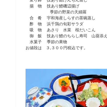
揚 物 技あり鱧磯辺揚げ
季節の野菜の天婦羅
合 肴 宇和海産しらすの茶碗蒸し
酢 物 浜千鶏の旬彩サラダ
吸 物 あさり 水菜 桜だいこん
御 飯 技あり鱧のちらし寿司 山葵添
水菓子 季節の果物
お値段は ３,３００円税込です。