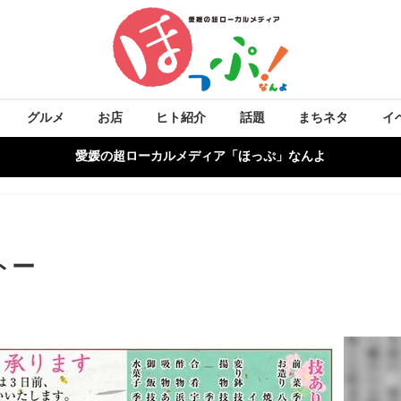
グルメ
お店
ヒト紹介
話題
まちネタ
イ
愛媛の超ローカルメディア「ほっぷ」なんよ
トー