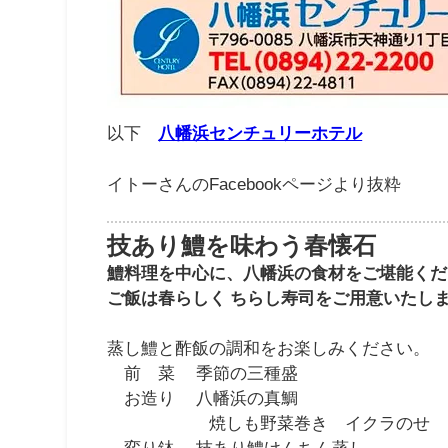
以下
八幡浜センチュリーホテル
イトーさんのFacebookページより抜粋
技あり鱧を味わう春懐石
鱧料理を中心に、八幡浜の食材をご堪能くだ
ご飯は春らしく ちらし寿司をご用意いたし
蒸し鱧と酢飯の調和をお楽しみください。
前 菜 季節の三種盛
お造り 八幡浜の真鯛
焼しも野菜巻き イクラのせ
変り鉢 技あり鱧けんちん蒸し