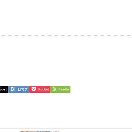
post
はてブ
Pocket
Feedly