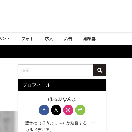
ベント
フォト
求人
広告
編集部
プロフィール
ほっぷなんよ
豊予社（ほうよしゃ）が運営するロー
カルメディア。