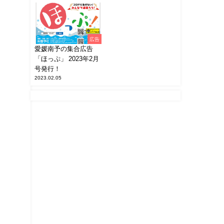
広告
愛媛南予の集合広告
「ほっぷ」 2023年2月
号発行！
2023.02.05