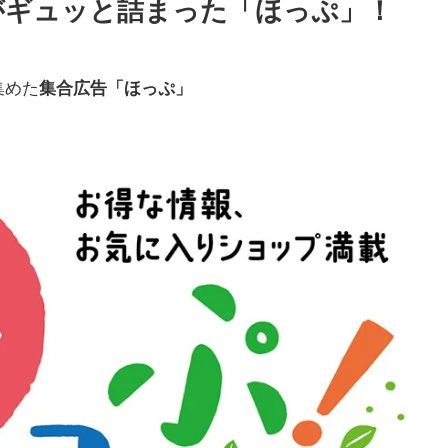
がギュッと詰まった「ほっぷ」！
集めた
集合広告「ほっぷ」