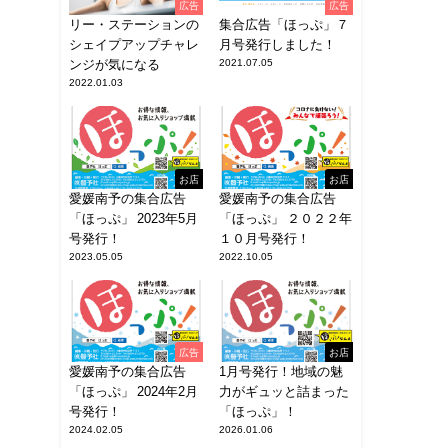
広告
広告
リー・ステーションの
集合広告「ほっぷ」７
シェイプアップチャレ
月号発行しました！
ンジが気になる
2021.07.05
2022.01.03
お店
お店
愛媛南予の集合広告
愛媛南予の集合広告
「ほっぷ」 2023年5月
「ほっぷ」 ２０２２年
号発行！
１０月号発行！
2023.05.05
2022.10.05
広告
お店
愛媛南予の集合広告
1月号発行！地域の魅
「ほっぷ」 2024年2月
力がギュッと詰まった
号発行！
「ほっぷ」！
2024.02.05
2026.01.06