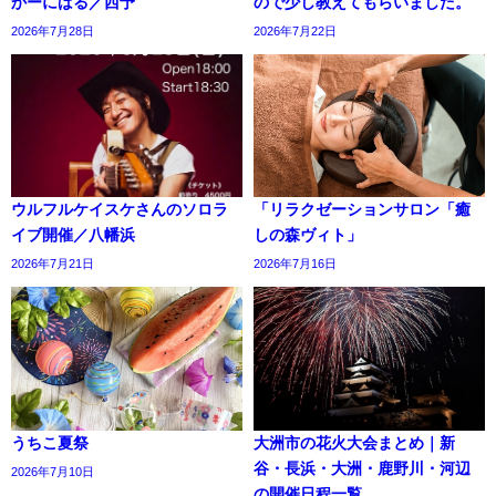
かーにばる／西予
ので少し教えてもらいました。
2026年7月28日
2026年7月22日
ウルフルケイスケさんのソロラ
「リラクゼーションサロン「癒
イブ開催／八幡浜
しの森ヴィト」
2026年7月21日
2026年7月16日
うちこ夏祭
大洲市の花火大会まとめ｜新
谷・長浜・大洲・鹿野川・河辺
2026年7月10日
の開催日程一覧