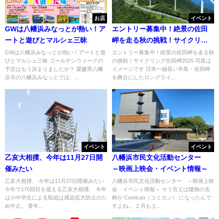
お店
イベント
GWは八幡浜みなっとが熱い！ア
エントリー募集中！絶景の佐田
ートと遊びとマルシェ三昧
岬を走る秋の挑戦！サイクリン
グ佐田岬2025
GWは八幡浜みなっとが熱い！アートと遊
エントリー募集中！絶景の佐田岬を走る秋
びとマルシェ三昧 ゴールデンウィークの
の挑戦！サイクリング佐田岬2025 写真は
予定はもう決まりましたか？ 愛媛県八幡
イメージです 日本一細長い半島・佐田岬
浜市の八幡浜みなっとでは、...
を舞台にしたロングライ...
イベント
イベント
乙亥大相撲、今年は11月27日開
八幡浜市民文化活動センター
催みたい
～映画上映会・イベント情報～
乙亥大相撲、 今年は11月27日開催みたい
八幡浜市民文化活動センター ～映画上映
今年で170回目を迎える乙亥大相撲、 今年
会・イベント情報～ そう言えば建物の名
は小中学生による取組は感染拡大防止のた
称が Comican（コミカン） になったんで
め中止。 青年...
すよね。 ２月も上...