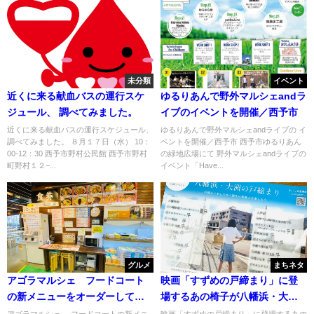
未分類
イベント
近くに来る献血バスの運行スケ
ゆるりあんで野外マルシェandラ
ジュール、 調べてみました。
イブのイベントを開催／西予市
近くに来る献血バスの運行スケジュール、
ゆるりあんで野外マルシェandライブの イ
調べてみました。 ８月１７日（水） 10：
ベントを開催／西予市 西予市ゆるりあん
00-12：30 西予市野村公民館 西予市野村
の緑地広場にて 野外マルシェandライブの
町野村１２−...
イベント「Have...
グルメ
まちネタ
アゴラマルシェ フードコート
映画「すずめの戸締まり」に登
の新メニューをオーダーしてみ
場するあの椅子が八幡浜・大洲
た
に！