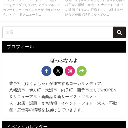
アゴラマルシェ フードコートの新メニ
映画「すずめの戸締まり」に登場するあの
ューをオーダーしてみた アゴラマルシェ
椅子が八幡浜・大洲に！ 大ヒット上映中
のフードコートのメニューが 増えたとい
の映画「すずめの戸締まり」 八幡浜港や
うことで、 新メニューを...
駅などが出て話題になってい...
プロフィール
ほっぷなんよ
豊予社（ほうよしゃ）が運営するローカルメディア。
八幡浜市・伊方町・大洲市・内子町・西予市エリアのOPEN
＆リニューアル・新商品＆新サービス・グルメ・
人・お店・話題・まち情報・イベント・フォト・求人・不動
産・広告等の情報をお届けしていきます。
イベントカレンダー