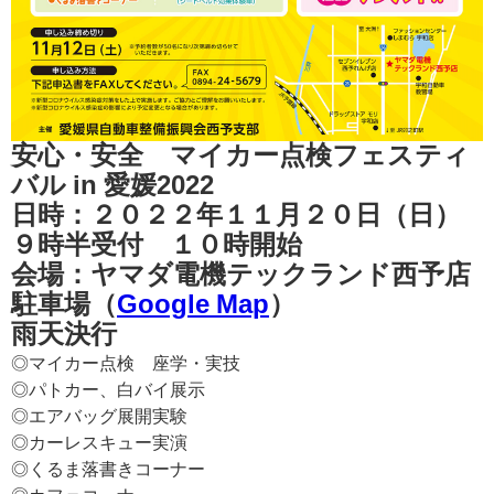
安心・安全 マイカー点検フェスティ
バル in 愛媛2022
日時：２０２２年１１月２０日（日）
９時半受付 １０時開始
会場：ヤマダ電機テックランド西予店
駐車場（
Google Map
）
雨天決行
◎マイカー点検 座学・実技
◎パトカー、白バイ展示
◎エアバッグ展開実験
◎カーレスキュー実演
◎くるま落書きコーナー