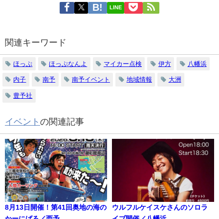
LINE
関連キーワード
ほっぷ
ほっぷなんよ
マイカー点検
伊方
八幡浜
内子
南予
南予イベント
地域情報
大洲
豊予社
イベント
の関連記事
8月13日開催！第41回奥地の海の
ウルフルケイスケさんのソロラ
かーにばる／西予
イブ開催／八幡浜