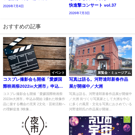
快進撃コンサート vol.37
2026年7月4日
2026年7月3日
おすすめの記事
イベント
展覧会・ミュージアム
コスプレ撮影会も開催「愛媛国
写真は語る。河野達郎新春作品
際映画祭2022in大洲市」申込み
展が開催中／大洲
開始
コスプレ撮影会も開催「愛媛国際映画祭
写真は語る。河野達郎新春作品展が開催中
2022in大洲市」申込み開始 1優れた映像作
／大洲 街づくり写真家として大洲を中心
品に接する機会の充実 2文化・芸術活動へ
に多くの風景・文化を写真におさめている
の理解促進 3映像...
河野達郎氏の作品展が開催...