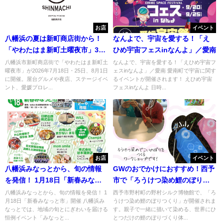
お店
イベント
八幡浜の夏は新町商店街から！
なんよで、宇宙を愛する！「え
「やわたはま新町土曜夜市」3週
ひめ宇宙フェスinなんよ」／愛南
連続開催
八幡浜市新町商店街で「やわたはま新町土
なんよで、宇宙を愛する！「えひめ宇宙フ
曜夜市」が2026年7月18日・25日、8月1日
ェスinなんよ」／愛南 愛南町で宇宙に関す
に開催。屋台グルメや夜店、ステージイベ
るイベントが開催されます！ えひめ宇宙
ント、愛媛プロレ...
フェスinなんよ 日時...
お店
イベント
八幡浜みなっとから、旬の情報
GWのおでかけにおすすめ！西予
を発信！ 1月18日「新春みなっ
市で「ろうけつ染め鯉のぼりつ
と市」開催
くり」開催
八幡浜みなっとから、旬の情報を発信！ 1
西予市野村町の野村シルク博物館で、「ろ
月18日「新春みなっと市」開催 八幡浜み
うけつ染め鯉のぼりつくり」が開催されま
なっとでは、地域の旬とにぎわいを届ける
す。親子で一緒に描いて染める、世界にひ
恒例イベント「みなっと...
とつだけの鯉のぼりづくり体...