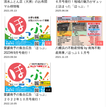
清水ふとん店（大洲）のお布団
６月号発行！地域の魅力がギュッ
マル得情報
と詰まった「ほっぷ」！
2021.05.13
2025.06.04
広告
広告
愛媛南予の集合広告 「ほっぷ」
八幡浜の不動産情報 by 南海不動
2023年9月号発行！
産商事／ほっぷ１１月号
2023.09.04
2021.11.15
お店
愛媛南予の集合広告 「ほっぷ」
２０２２年１０月号発行！
2022.10.05