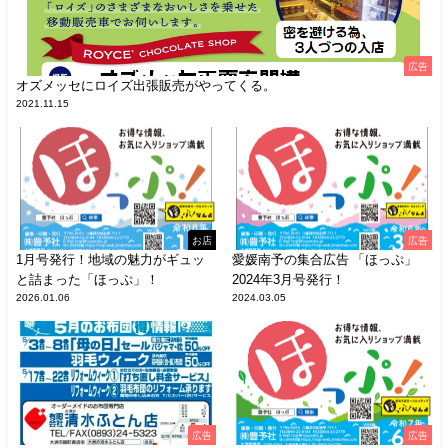
広告
オズメッセにロイズ出張販売がやってくる。
2021.11.15
お店
広告
1月号発行！地域の魅力がギュッ
愛媛南予の集合広告 「ほっぷ」
と詰まった「ほっぷ」！
2024年3月号発行！
2026.01.06
2024.03.05
広告
広告