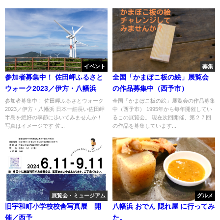
イベント
募集
参加者募集中！ 佐田岬ふるさと
全国「かまぼこ板の絵」展覧会
ウォーク2023／伊方・八幡浜
の作品募集中（西予市）
参加者募集中！ 佐田岬ふるさとウォーク
全国「かまぼこ板の絵」展覧会の作品募集
2023／伊方・八幡浜 日本一細長い佐田岬
中（西予市） 1995年から毎年開催してい
半島を絶好の季節に歩いてみませんか！
るこの展覧会。 現在次回開催、第２７回
写真はイメージです 佐...
の作品を募集しています...
展覧会・ミュージアム
グルメ
旧宇和町小学校校舎写真展 開
八幡浜 おでん 隠れ屋 に行ってみ
催／西予
た。