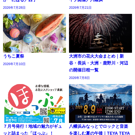
2026年7月28日
2026年7月21日
うちこ夏祭
大洲市の花火大会まとめ｜新
谷・長浜・大洲・鹿野川・河辺
2026年7月10日
の開催日程一覧
2026年7月8日
７月号発行！地域の魅力がギュ
八幡浜みなっとでロックと音楽
ッと詰まった「ほっぷ」！
を楽しむ夏の午後｜TEYA TEYA