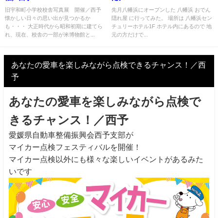
旧宇和町小学校校舎写真展 開催／西予
先月八幡浜にオープンした 八幡浜 おでん
懐かしい日々の思い出が見つかるか
隠れ屋 に行ってみた。 場所は 八幡浜セン
も・・・ 大正時代から昭和初期に建てら
チュリーホテル1F ホテル内にあるので 地
れ、現在、校舎の一部が米博物館と...
元の方だけで...
あなたの愛車を楽しみながら点検できるチャンス！／西
予
あなたの愛車を楽しみながら点検で
きるチャンス！／西予
愛媛県自動車整備振興会西予支部が
マイカー点検フェスティバルを開催！
マイカー点検以外にも様々な楽しいイベントがあるみた
いです