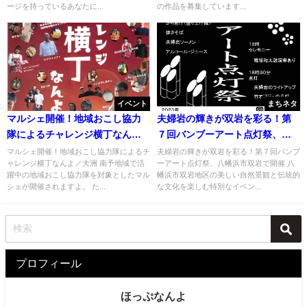
ージを持っているあなたに...
の作品を募集しています...
イベント
まちネタ
マルシェ開催！地域おこし協力
夫婦岩の輝きが双岩を彩る！第
隊によるチャレンジ横丁なんよ
７回バンブーアート点灯祭、八
／大洲
幡浜市双岩で開催
マルシェ開催！地域おこし協力隊によるチ
夫婦岩の輝きが双岩を彩る！第７回バンブ
ャレンジ横丁なんよ／大洲 南予地域で活
ーアート点灯祭、八幡浜市双岩で開催 八
躍中の地域おこし協力隊を対象としたマル
幡浜市双岩地区の美しい自然景観と伝統的
シェが開催されますよ。 た...
な文化を楽しむ特別なイベン...
プロフィール
ほっぷなんよ