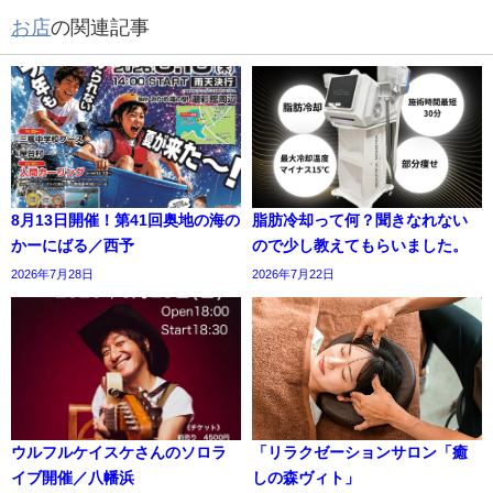
お店
の関連記事
8月13日開催！第41回奥地の海の
脂肪冷却って何？聞きなれない
かーにばる／西予
ので少し教えてもらいました。
2026年7月28日
2026年7月22日
ウルフルケイスケさんのソロラ
「リラクゼーションサロン「癒
イブ開催／八幡浜
しの森ヴィト」