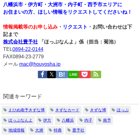
八幡浜市・伊方町・大洲市・内子町・西予市エリアに
お住まいの方、ほしい情報をリクエストしてくださいね！
情報掲載等のお申し込み
・
リクエスト
・お問い合わせは下
記まで
株式会社豊予社
「ほっぷなんよ」係（担当：菊池）
TEL
0894-22-0144
FAX0894-23-2779
メール
mac@houyosha.jp
LINE
関連キーワード
えひめ南予きずな博
きずなカード
きずな博
ほっぷ
ほっぷなんよ
伊方
八幡浜
内子
南予
地域情報
大洲
特典
豊予社