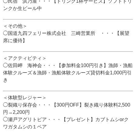
◯民宿 浜乃屋・・・【ドリンク1杯サービス】ソフトドリ
ンクか生ビール中
＜その他＞
◯国道九四フェリー株式会社 三崎営業所 ・・・【展望
席に優待】
＜アクティビティ＞
◯佐田岬 海神会・・・【参加料金100円引き】漁師・漁船
体験クルーズ＆漁師・漁船体験クルーズ貸切料金1,000円引
き
＜体験型レジャー＞
◯裂織り保存会・・・【300円OFF】裂き織り体験料2,500
円→2,200円
◯瀬戸アグリトピア・・・【プレゼント】カブトムシorク
ワガタムシの１ペア