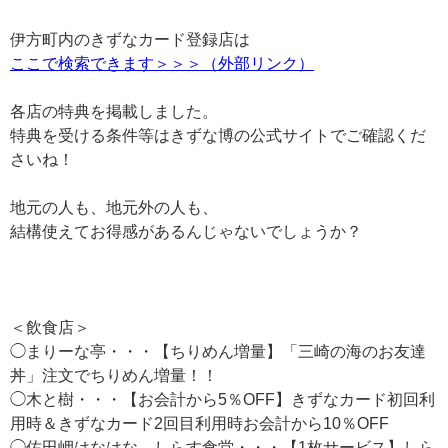
伊方町内のきずなカード登録店は
ここで検索できます＞＞＞（外部リンク）
各店の特典を掲載しました。
特典を受ける条件等はきずな博の公式サイトでご確認くだ
さいね！
地元の人も、地元外の人も、
結構使えてお得感があるんじゃないでしょうか？
＜飲食店＞
◯まりーな亭・・・【ちりめん増量】「三崎の海のお友達
丼」注文でちりめん増量！！
◯木と樹・・・【お会計から5％OFF】きずなカード初回利
用時＆きずなカード2回目利用時お会計から10％OFF
◯佐田岬はなはな しらす食堂・・・【1枚サービス】しら