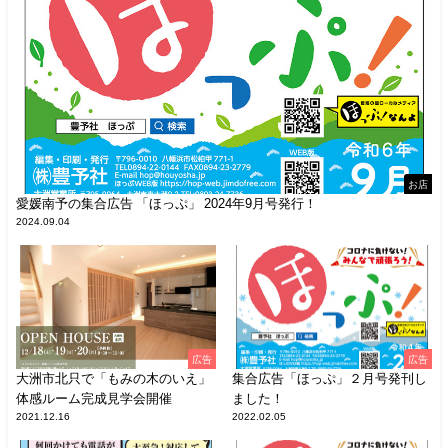
お店
愛媛南予の集合広告 「ほっぷ」 2024年9月号発行！
2024.09.04
広告
広告
大洲市北只で「もみの木のいえ」
集合広告「ほっぷ」２月号発刊し
体感ルーム完成見学会開催
ました！
2021.12.16
2022.02.05