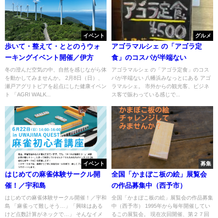
イベント
グルメ
歩いて・整えて・ととのうウォ
アゴラマルシェ の「アゴラ定
ーキングイベント開催／伊方
食」のコスパが半端ない
冬の澄んだ空気の中、自然を感じながら体
アゴラマルシェ の「アゴラ定食」のコス
を動かしてみませんか。 2月8日（日）、
パが半端ない 八幡浜みなっとにある アゴ
瀬戸アグリトピアを起点にした健康イベン
ラマルシェ。 市外からの観光客、ビジネ
ト 「AGRI WALK...
ス客で賑わっている感じで...
イベント
募集
はじめての麻雀体験サークル開
全国「かまぼこ板の絵」展覧会
催！／宇和島
の作品募集中（西予市）
はじめての麻雀体験サークル開催！／宇和
全国「かまぼこ板の絵」展覧会の作品募集
島 「麻雀って難しそう…」「興味はある
中（西予市） 1995年から毎年開催してい
けど点数計算がネックで…」 そんなイメ
るこの展覧会。 現在次回開催、第２７回