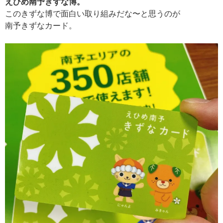
えひめ南予きずな博。
このきずな博で面白い取り組みだな〜と思うのが
南予きずなカード。