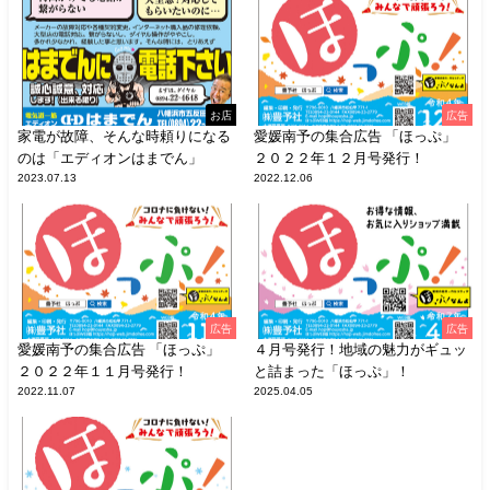
お店
広告
家電が故障、そんな時頼りになる
愛媛南予の集合広告 「ほっぷ」
のは「エディオンはまでん」
２０２２年１２月号発行！
2023.07.13
2022.12.06
広告
広告
愛媛南予の集合広告 「ほっぷ」
４月号発行！地域の魅力がギュッ
２０２２年１１月号発行！
と詰まった「ほっぷ」！
2022.11.07
2025.04.05