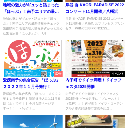
地域の魅力がギュッと詰まった
岸谷 香 KAORI PARADISE 2022
「ほっぷ」！南予エリアの最新
コンサート11月開催／八幡浜
情報をチェック
地域の魅力がギュッと詰まった「ほっ
岸谷 香 KAORI PARADISE 2022 コンサー
ぷ」！南予エリアの最新情報をチェック
ト11月開催／八幡浜 元プリンセス プリン
愛媛県南予地域の地元情報をぎゅっと集め
セス（PRINCESS PRINCESS...
た集合広告「ほっぷ」が、 1月...
広告
イベント
愛媛南予の集合広告 「ほっぷ」
内子町でドイツ満喫！ドイツフ
２０２２年１１月号発行！
ェスタ2025開催
愛媛南予の集合広告 「ほっぷ」 ２０２２
内子町でドイツ満喫！ドイツフェスタ
年１１月号発行！ 新聞折り込みは11月５
2025開催 ビール片手に「プロースト！
日（土）です！！ 今月も増ページで
（乾杯）」！ 内子町とドイツ・ローテン
す〜！！ バックナ...
ブルク市の姉妹都市交流を記念...