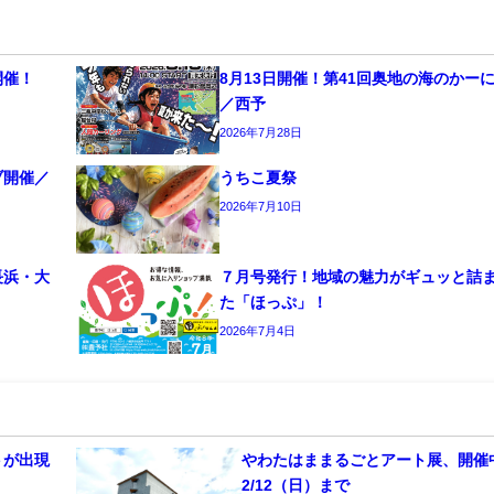
開催！
8月13日開催！第41回奥地の海のかー
／西予
2026年7月28日
ブ開催／
うちこ夏祭
2026年7月10日
長浜・大
７月号発行！地域の魅力がギュッと詰
た「ほっぷ」！
2026年7月4日
トが出現
やわたはままるごとアート展、開
2/12（日）まで