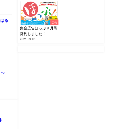
にばる
広告
集合広告ほっぷ９月号
発刊しました！
2021.09.06
まっ
催中