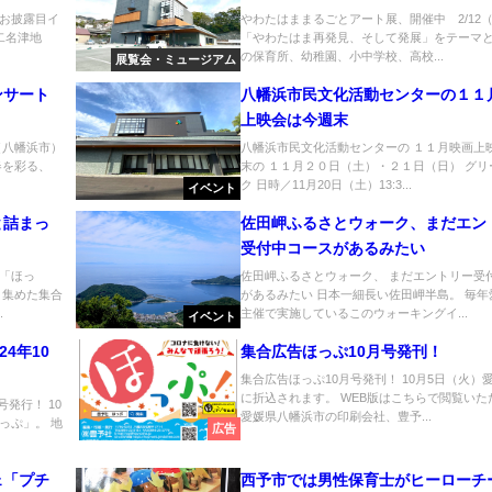
お披露目イ
やわたはままるごとアート展、開催中 2/12
二名津地
「やわたはま再発見、そして発展」をテーマと
の保育所、幼稚園、小中学校、高校...
展覧会・ミュージアム
ンサート
八幡浜市民文化活動センターの１１
上映会は今週末
（八幡浜市）
八幡浜市民文化活動センターの １１月映画上
春を彩る、
末の １１月２０日（土）・２１日（日） グリ
ク 日時／11月20日（土）13:3...
イベント
と詰まっ
佐田岬ふるさとウォーク、まだエン
受付中コースがあるみたい
「ほっ
佐田岬ふるさとウォーク、 まだエントリー受
と集めた集合
があるみたい 日本一細長い佐田岬半島。 毎年
.
主催で実施しているこのウォーキングイ...
イベント
4年10
集合広告ほっぷ10月号発刊！
集合広告ほっぷ10月号発刊！ 10月5日（火）
に折込されます。 WEB版はこちらで閲覧いた
号発行！ 10
愛媛県八幡浜市の印刷会社、豊予...
っぷ」。 地
広告
ェ「プチ
西予市では男性保育士がヒーローチ