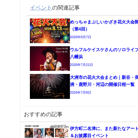
イベント
の関連記事
めっちゃまぶしいかざき花火大会
（第4回）
2026年8月7日
ウルフルケイスケさんのソロライ
八幡浜
2026年7月21日
大洲市の花火大会まとめ｜新谷・
洲・鹿野川・河辺の開催日程一覧
2026年7月8日
おすすめの記事
伊方町二名津に、また新たなアー
＆お披露目イベント