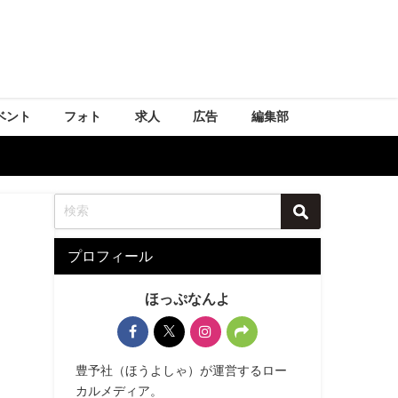
ベント
フォト
求人
広告
編集部
プロフィール
ほっぷなんよ
豊予社（ほうよしゃ）が運営するロー
カルメディア。