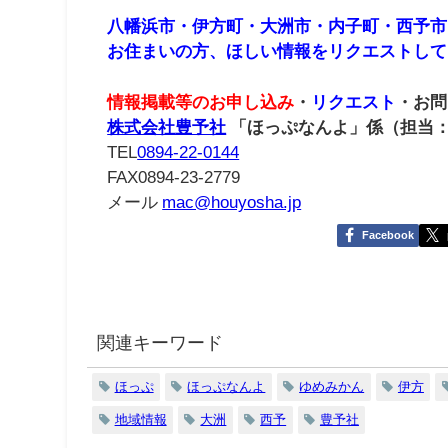
八幡浜市・伊方町・大洲市・内子町・西予市
お住まいの方、ほしい情報をリクエストして
情報掲載等のお申し込み
・
リクエスト
・お問
株式会社豊予社
「ほっぷなんよ」係（担当
TEL
0894-22-0144
FAX0894-23-2779
メール
mac@houyosha.jp
Facebook
関連キーワード
ほっぷ
ほっぷなんよ
ゆめみかん
伊方
地域情報
大洲
西予
豊予社