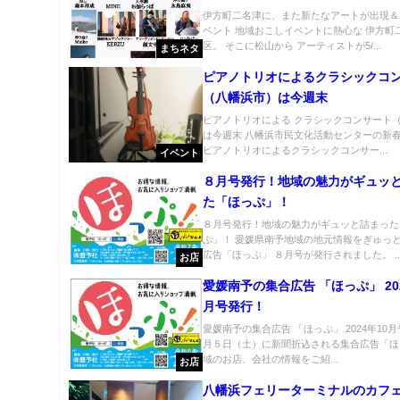
伊方町二名津に、また新たなアートが出現＆
ベント 地域おこしイベントに熱心な 伊方町
区。 そこに松山から アーティストが5/...
まちネタ
ピアノトリオによるクラシックコ
（八幡浜市）は今週末
ピアノトリオによる クラシックコンサート
は今週末 八幡浜市民文化活動センターの新
ピアノトリオによるクラシックコンサー...
イベント
８月号発行！地域の魅力がギュッ
た「ほっぷ」！
８月号発行！地域の魅力がギュッと詰まった
ぷ」！ 愛媛県南予地域の地元情報をぎゅっ
広告「ほっぷ」 ８月号が発行されました。 ..
お店
愛媛南予の集合広告 「ほっぷ」 202
月号発行！
愛媛南予の集合広告 「ほっぷ」 2024年10月
月５日（土）に新聞折込される集合広告「ほ
域のお店、会社の情報をご紹...
お店
八幡浜フェリーターミナルのカフ