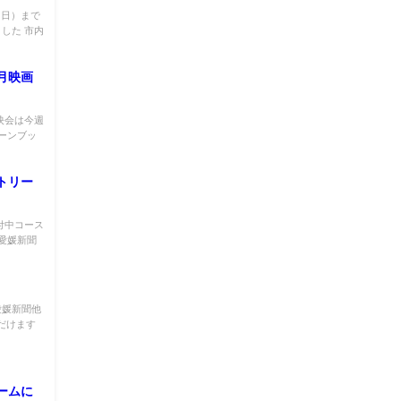
（日）まで
した 市内
月映画
映会は今週
ーンブッ
トリー
付中コース
愛媛新聞
愛媛新聞他
だけます
ームに