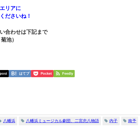
エリアに
くださいね！
い合わせは下記まで
：菊池）
post
はてブ
Pocket
Feedly
八幡浜
八幡浜ミュージカル劇団、二宮忠八物語
内子
南予