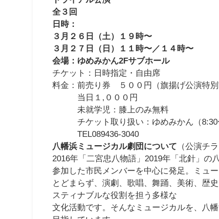
全３回
日時：
３月２６日（土）１９時〜
３月２７日（日）１１時〜／１４時〜
会場：ゆめみかん2Fサブホール
チケット：日時指定・自由席
料金：前売り券 ５００円（旗揚げ公演特別
当日１,０００円
未就学児：膝上のみ無料
チケット取り扱い：ゆめみかん（8:30〜1
TEL089436-3040
八幡浜ミュージカル劇団について
（公演チラ
2016年「二宮忠八物語」2019年「北針」
参加した市民メンバーを中心に発足。ミュー
とどまらず、演劇、歌唱、舞踊、美術、歴史
スティナブルな役割を担う多様な
文化活動です。そんなミュージカルを、八幡