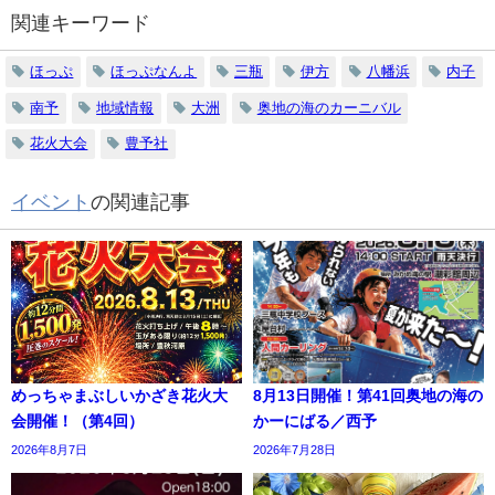
関連キーワード
ほっぷ
ほっぷなんよ
三瓶
伊方
八幡浜
内子
南予
地域情報
大洲
奥地の海のカーニバル
花火大会
豊予社
イベント
の関連記事
めっちゃまぶしいかざき花火大
8月13日開催！第41回奥地の海の
会開催！（第4回）
かーにばる／西予
2026年8月7日
2026年7月28日