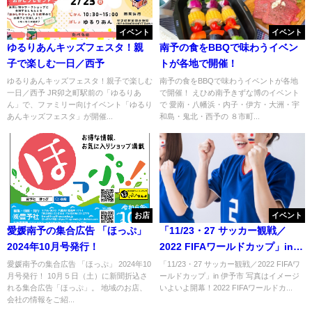
イベント
イベント
ゆるりあんキッズフェスタ！親
南予の食をBBQで味わうイベン
子で楽しむ一日／西予
トが各地で開催！
ゆるりあんキッズフェスタ！親子で楽しむ
南予の食をBBQで味わうイベントが各地
一日／西予 JR卯之町駅前の「ゆるりあ
で開催！ えひめ南予きずな博のイベント
ん」で、ファミリー向けイベント「ゆるり
で 愛南・八幡浜・内子・伊方・大洲・宇
あんキッズフェスタ」が開催...
和島・鬼北・西予の ８市町...
お店
イベント
愛媛南予の集合広告 「ほっぷ」
「11/23・27 サッカー観戦／
2024年10月号発行！
2022 FIFAワールドカップ」in
伊予市
愛媛南予の集合広告 「ほっぷ」 2024年10
「11/23・27 サッカー観戦／2022 FIFAワ
月号発行！ 10月５日（土）に新聞折込さ
ールドカップ」in 伊予市 写真はイメージ
れる集合広告「ほっぷ」。 地域のお店、
いよいよ開幕！2022 FIFAワールドカ...
会社の情報をご紹...