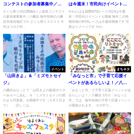
コンテストの参加者募集中／八
は今週末！市民向けイベントも
幡浜
開催
さくら祭り2022開催&ミニ仮装コンテスト
やわたはま国際MTBレース2023は今週
の参加者募集中／八幡浜 毎年恒例の八幡
末！市民向けイベントも開催 毎年この時
浜市保内地区での さくら祭り２０２２ 今
期恒例のMTBレースは今週末開催です 写
年はコロナ対...
真はイメージです やわ...
イベント
まちネタ
「山田きよ」＆「ミズモトセイ
「みなっと市」で子育て応援イ
ジ」
ベントがあるらしいよ！／八幡
浜
八幡浜みなっとで「山田きよの版画ポスタ
「みなっと市」で子育て応援イベントがあ
ーみゅ〜じあむ」＆「ミズモトセイジの紙
るらしいよ！／八幡浜 3月の「みなっと
のまち写真展」を開催中です（５月５日ま
市」では、毎年恒例の子育て応援イベント
で） 詳しくは...
が開催されます。 その中で...