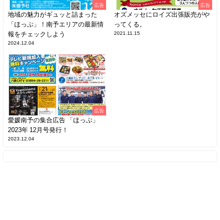
広告
広告
地域の魅力がギュッと詰まった
オズメッセにロイズ出張販売がや
「ほっぷ」！南予エリアの最新情
ってくる。
報をチェックしよう
2021.11.15
2024.12.04
広告
愛媛南予の集合広告 「ほっぷ」
2023年 12月号発行！
2023.12.04