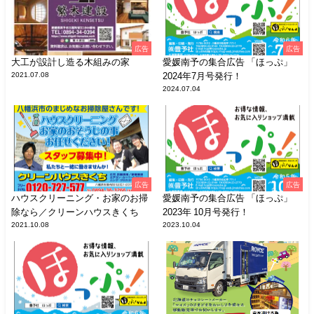
広告
広告
大工が設計し造る木組みの家
愛媛南予の集合広告 「ほっぷ」
2021.07.08
2024年7月号発行！
2024.07.04
広告
広告
ハウスクリーニング・お家のお掃
愛媛南予の集合広告 「ほっぷ」
除なら／クリーンハウスきくち
2023年 10月号発行！
2021.10.08
2023.10.04