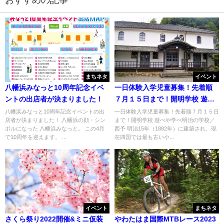
まちネタ
イベント
八幡浜みなっと10周年記念イベ
一日体験入学児童募集！先着順
ントの出店者が決まりました！
７月１５日まで！開明学校 遊べ
や学べ明治の学校／西予
八幡浜みなっと10周年記念イベントの出
一日体験入学児童募集！先着順７月１５日
店者が決まりました！ 八幡浜の顔・シン
まで！開明学校 遊べや学べ明治の学校／
ボルになった 八幡浜みなっと。 この4月
西予 明治15年（1882年）に建築され、現
で10周年を迎えます。 ...
在四国では最も古い小...
イベント
まちネタ
さくら祭り2022開催&ミニ仮装
やわたはま国際MTBレース2023