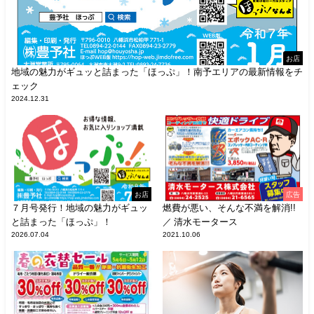
お店
地域の魅力がギュッと詰まった「ほっぷ」！南予エリアの最新情報をチ
ェック
2024.12.31
お店
広告
７月号発行！地域の魅力がギュッ
燃費が悪い、そんな不満を解消!!
と詰まった「ほっぷ」！
／ 清水モータース
2026.07.04
2021.10.06