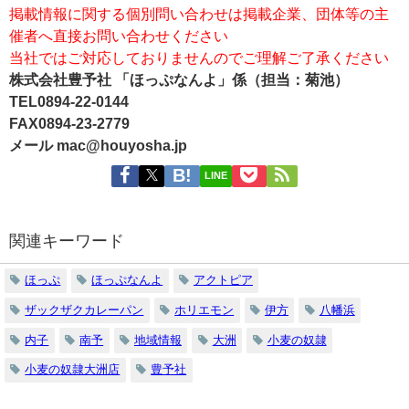
掲載情報に関する個別問い合わせは掲載企業、団体等の主
催者へ直接お問い合わせください
当社ではご対応しておりませんのでご理解ご了承ください
株式会社豊予社 「ほっぷなんよ」係（担当：菊池）
TEL0894-22-0144
FAX0894-23-2779
メール mac@houyosha.jp
LINE
関連キーワード
ほっぷ
ほっぷなんよ
アクトピア
ザックザクカレーパン
ホリエモン
伊方
八幡浜
内子
南予
地域情報
大洲
小麦の奴隷
小麦の奴隷大洲店
豊予社