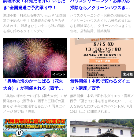
調理不要！料苑たる井の"いもた
ハウスクリーニング・お家のお
き"全国発送ご予約承り中！
掃除なら／クリーンハウスきく
ち
調理不要！料苑たる井の"いもたき"全国発
ハウスクリーニング・お家のお掃除なら
送ご予約承り中！ 猛暑続きの夏もそろそ
／クリーンハウスきくち 八幡浜のまじめ
ろ終わり。 残暑きびしい中にも秋の気配
なお掃除屋さん、 クリーンハウスきくち
を感じ始めるタイミングで...
住宅、店舗清掃、新築美装...
イベント
未分類
「奥地の海のかーにばる（花火
無料開催！本気で変わるダイエ
大会）」が開催される（西予
ット講座／西予
市）
「奥地の海のかーにばる（花火大会）」が
無料開催！本気で変わるダイエット講座／
開催される（西予市） 西予市三瓶町の夏
西予 「夏までに体を引き締めたい…」 そ
祭りが 今年は復活するみたい！ 写真はイ
んなあなたにぴったりのイベントが、6月
メージ 第37回「奥地...
15日（土）に開催されま...