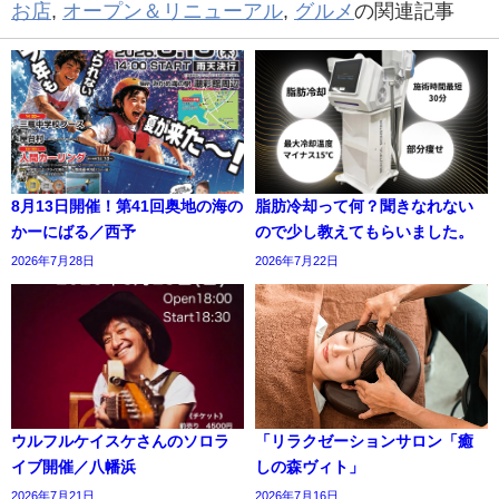
お店
,
オープン＆リニューアル
,
グルメ
の関連記事
8月13日開催！第41回奥地の海の
脂肪冷却って何？聞きなれない
かーにばる／西予
ので少し教えてもらいました。
2026年7月28日
2026年7月22日
ウルフルケイスケさんのソロラ
「リラクゼーションサロン「癒
イブ開催／八幡浜
しの森ヴィト」
2026年7月21日
2026年7月16日