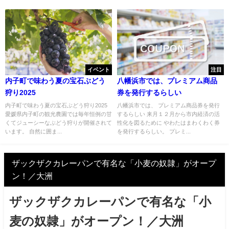
イベント
注目
内子町で味わう夏の宝石ぶどう
八幡浜市では、プレミアム商品
狩り2025
券を発行するらしい
内子町で味わう夏の宝石ぶどう狩り2025
八幡浜市では、 プレミアム商品券を発行
愛媛県内子町の観光農園では毎年恒例の甘
するらしい 来月１２月から市内経済の活
くてジューシーなぶどう狩りが開催されて
性化を図るために やわたはまわくわく券
います。 自然に囲ま...
を発行するらしい。 プレミ...
ザックザクカレーパンで有名な「小麦の奴隷」がオープ
ン！／大洲
ザックザクカレーパンで有名な「小
麦の奴隷」がオープン！／大洲