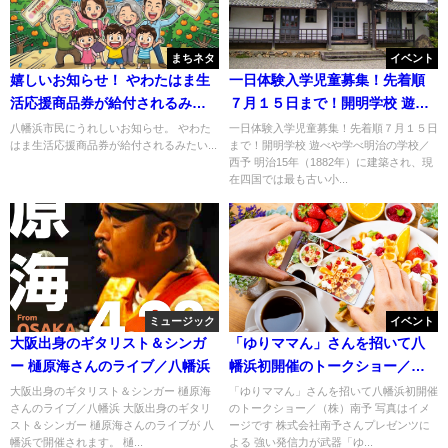
まちネタ
イベント
嬉しいお知らせ！ やわたはま生
一日体験入学児童募集！先着順
活応援商品券が給付されるみた
７月１５日まで！開明学校 遊べ
い
や学べ明治の学校／西予
八幡浜市民にうれしいお知らせ。 やわた
一日体験入学児童募集！先着順７月１５日
はま生活応援商品券が給付されるみたい...
まで！開明学校 遊べや学べ明治の学校／
西予 明治15年（1882年）に建築され、現
在四国では最も古い小...
ミュージック
イベント
大阪出身のギタリスト＆シンガ
「ゆりママん」さんを招いて八
ー 樋原海さんのライブ／八幡浜
幡浜初開催のトークショー／
（株）南予
大阪出身のギタリスト＆シンガー 樋原海
「ゆりママん」さんを招いて八幡浜初開催
さんのライブ／八幡浜 大阪出身のギタリ
のトークショー／（株）南予 写真はイメ
スト＆シンガー 樋原海さんのライブが 八
ージです 株式会社南予さんプレゼンツに
幡浜で開催されます。 樋...
よる 強い発信力が武器「ゆ...