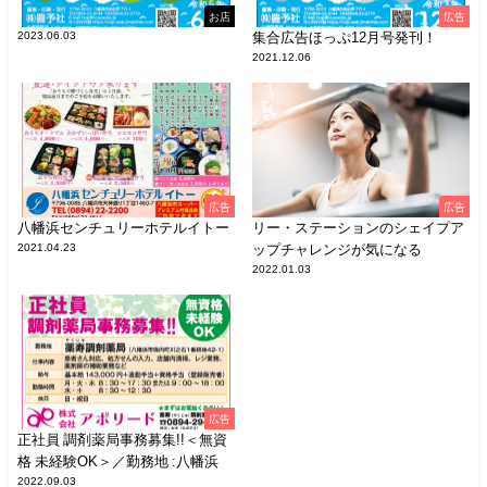
お店
広告
2023.06.03
集合広告ほっぷ12月号発刊！
2021.12.06
広告
広告
八幡浜センチュリーホテルイトー
リー・ステーションのシェイプア
2021.04.23
ップチャレンジが気になる
2022.01.03
広告
正社員 調剤薬局事務募集!!＜無資
格 未経験OK＞／勤務地 :八幡浜
2022.09.03