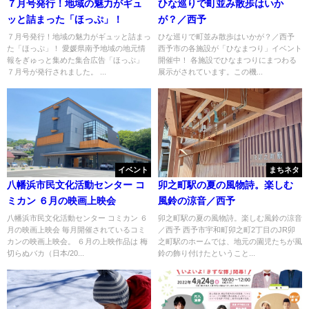
７月号発行！地域の魅力がギュ
ひな巡りで町並み散歩はいか
ッと詰まった「ほっぷ」！
が？／西予
７月号発行！地域の魅力がギュッと詰まっ
ひな巡りで町並み散歩はいかが？／西予
た「ほっぷ」！ 愛媛県南予地域の地元情
西予市の各施設が「ひなまつり」イベント
報をぎゅっと集めた集合広告「ほっぷ」
開催中！ 各施設でひなまつりにまつわる
７月号が発行されました。 ...
展示がされています。この機...
イベント
まちネタ
八幡浜市民文化活動センター コ
卯之町駅の夏の風物詩。楽しむ
ミカン ６月の映画上映会
風鈴の涼音／西予
八幡浜市民文化活動センター コミカン ６
卯之町駅の夏の風物詩。楽しむ風鈴の涼音
月の映画上映会 毎月開催されているコミ
／西予 西予市宇和町卯之町2丁目のJR卯
カンの映画上映会。 ６月の上映作品は 梅
之町駅のホームでは、地元の園児たちが風
切らぬバカ（日本/20...
鈴の飾り付けたということ...