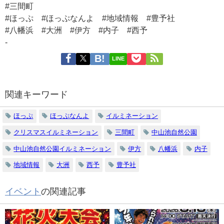
#三間町
#ほっぷ #ほっぷなんよ #地域情報 #豊予社
#八幡浜 #大洲 #伊方 #内子 #西予
-
LINE
関連キーワード
ほっぷ
ほっぷなんよ
イルミネーション
クリスマスイルミネーション
三間町
中山池自然公園
中山池自然公園イルミネーション
伊方
八幡浜
内子
地域情報
大洲
西予
豊予社
イベント
の関連記事