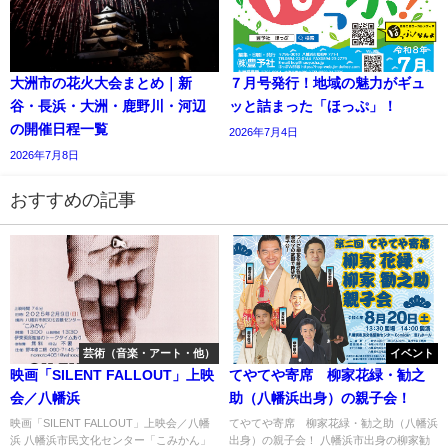
大洲市の花火大会まとめ｜新
７月号発行！地域の魅力がギュ
谷・長浜・大洲・鹿野川・河辺
ッと詰まった「ほっぷ」！
の開催日程一覧
2026年7月4日
2026年7月8日
おすすめの記事
芸術（音楽・アート・他）
イベント
映画「SILENT FALLOUT」上映
てやてや寄席 柳家花緑・勧之
会／八幡浜
助（八幡浜出身）の親子会！
映画「SILENT FALLOUT」上映会／八幡
てやてや寄席 柳家花緑・勧之助（八幡浜
浜 八幡浜市民文化センター「こみかん」
出身）の親子会！ 八幡浜市出身の柳家勧