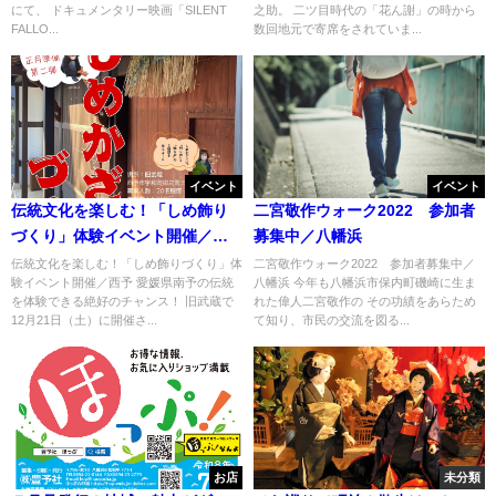
にて、 ドキュメンタリー映画「SILENT
之助。 二ツ目時代の「花ん謝」の時から
FALLO...
数回地元で寄席をされていま...
イベント
イベント
伝統文化を楽しむ！「しめ飾り
二宮敬作ウォーク2022 参加者
づくり」体験イベント開催／西
募集中／八幡浜
予
伝統文化を楽しむ！「しめ飾りづくり」体
二宮敬作ウォーク2022 参加者募集中／
験イベント開催／西予 愛媛県南予の伝統
八幡浜 今年も八幡浜市保内町磯崎に生ま
を体験できる絶好のチャンス！ 旧武蔵で
れた偉人二宮敬作の その功績をあらため
12月21日（土）に開催さ...
て知り、市民の交流を図る...
お店
未分類