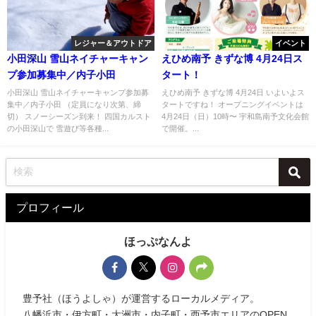
レジャー＆アウトドア
イベント
小田深山 雪山ネイチャーキャン
えひめ南予 きずな博 4月24日ス
プ参加募集中／内子小田
タート！
小田深山 雪山ネイチャーキャンプ参加募
えひめ南予 きずな博 4月24日 いよいよス
集中／内子小田 （定員になり次第、締
タートですね！ オープニングイベントは
切） スノーシーズン到来！ 四国カルスト
4月24日（日）10時〜 宇和島南予文化会館
の小田深山で 雪遊び等各種...
で開催。...
プロフィール
ほっぷなんよ
豊予社（ほうよしゃ）が運営するローカルメディア。
八幡浜市・伊方町・大洲市・内子町・西予市エリアのOPEN