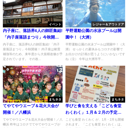
イベント
レジャー＆アウトドア
内子座に、落語界6人の師匠集結!
平野運動公園の水泳プールは開
「内子座落語まつり」今秋開
園中！（大洲）
催！
内子座に、落語界6人の師匠集結! 「内子
平野運動公園の水泳プールは開園中！（大
座落語まつり」今秋開催！ 内子座は耐震
洲） せっかくの夏休みもコロナの影響で
補強等のため、来年度から大規模改修が予
お出かけの計画が思うようにいかないです
定されています。 その改...
ね（泣） 今年は大洲市平...
まちネタ
まちネタ
てやてやウエーブ＆花火大会が
学びと食を支える「こども食堂
開催！／八幡浜
わくわく」１月＆２月の予定／
八幡浜
てやてやウエーブ＆花火大会が開催！／八
こども食堂 わくわく が、1月・2月も開催
幡浜 昨年はコロナでてやてやウエーブが
されます。 「こども食堂 わくわく」は、