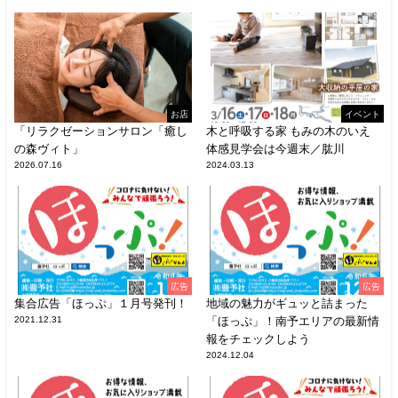
お店
イベント
「リラクゼーションサロン「癒し
木と呼吸する家 もみの木のいえ
の森ヴィト」
体感見学会は今週末／肱川
2026.07.16
2024.03.13
広告
広告
集合広告「ほっぷ」１月号発刊！
地域の魅力がギュッと詰まった
2021.12.31
「ほっぷ」！南予エリアの最新情
報をチェックしよう
2024.12.04