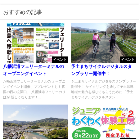
おすすめの記事
イベント
イベント
八幡浜港フェリーターミナルの
予土まちサイクルデジタルスタ
オープニングイベント
ンプラリー開催中！
八幡浜港フェリーターミナルの オープニ
予土まちサイクルデジタルスタンプラリー
ングイベント開催、ププレゼントも！ 四
開催中！ サイクリングを通して予土県境
国の西の玄関口、 八幡浜港フェリーのり
地域の魅力を感じてもらうために 「予土
ばが 新しくなります！...
まちサイクルデジタルスタン...