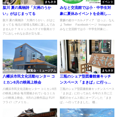
まちネタ
イベント
肱川 夏の風物詩「大洲のうか
みなと交流館では小・中学生対
い」がはじまってる
象に夏休みイベントを企画して
るらしい
肱川 夏の風物詩「大洲のうかい」がはじ
愛媛の超ローカルメディア「ほっぷ」なん
まってる 地元の皆様も気軽に楽しんでみ
よ Twitter Facebookページ Instagram
ませんか？ キャッスルステイや肱南エリ
みなと交流館では小・中学生対象に...
アにおしゃれなお店が立ち並...
展覧会・ミュージアム
まちネタ
八幡浜市民文化活動センター コ
三瓶のシェア型図書館兼キッチ
ミカン8月の映画上映会
ンスペース「まきば」に行って
みた
八幡浜市民文化活動センター コミカン8月
三瓶のシェア型図書館兼キッチンスペース
の映画上映会 毎月開催されているコミカ
「まきば」に行ってみた 今年の３月に三
ンの映画上映会。 8月の上映作品は FLY!
瓶町のセイムス前にオープンした「まき
フライ!（アメリカ...
ば」へ行ってきました。 棚...