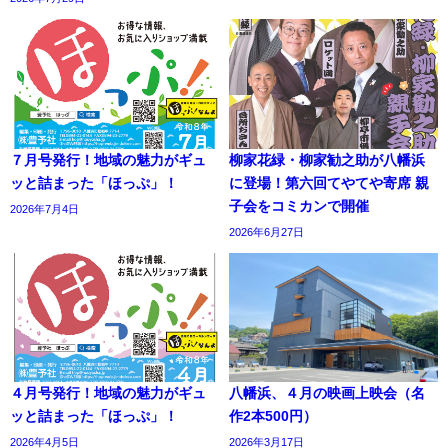
７月号発行！地域の魅力がギュ
柳家花緑・柳家勧之助が八幡浜
ッと詰まった「ほっぷ」！
に登場！第六回てやてや寄席 親
子会をコミカンで開催
2026年7月4日
2026年6月27日
４月号発行！地域の魅力がギュ
八幡浜、４月の映画上映会（名
ッと詰まった「ほっぷ」！
作2本500円）
2026年4月5日
2026年3月17日