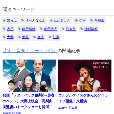
関連キーワード
ほっぷ
ほっぷなんよ
ゆめみかん
伊方
八幡浜
内子
南予情報
南予観光
和太鼓
地域情報
大洲
太鼓
西予
鼓童
芸術（音楽・アート・他）
の関連記事
映画『レターパック裁判2～勇者
ウルフルケイスケさんのソロラ
のペン～』大洲上映会｜髙梨由
イブ開催／八幡浜
美監督のトークショーも開催
2026年7月21日
2026年7月29日