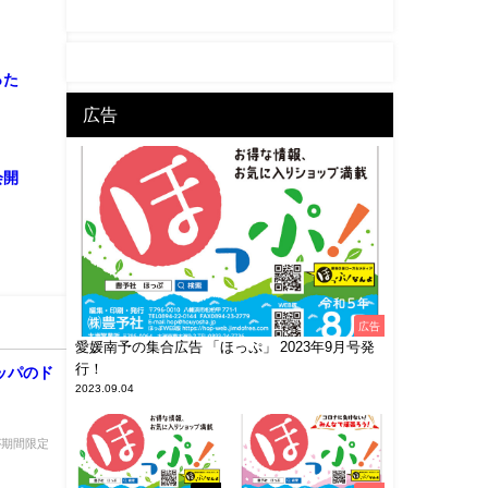
った
広告
会開
広告
愛媛南予の集合広告 「ほっぷ」 2023年9月号発
行！
ロッパのド
2023.09.04
 が期間限定