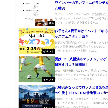
ワインバーのアンフィニがランチ
八幡浜
ワインバーのアンフィニがランチを開始／八
センチュリーホテルイトーの' 7Fにあるワ
ンフィニ」が ランチを開始するみた...
お店
お子さん&親子向けイベント「ゆ
ッズフェスタ」／西予
お子さん&親子向けイベント「ゆるりあんキ
タ」／西予 JR卯之町駅前の「ゆるりあん」
で楽しめるイベントが開催されま...
イベント
愛媛FC・八幡浜市マッチシティゲ
週末６月１７日開催！
2023 明治安田生命J3リーグ 愛媛FCホー
幡浜市マッチシティゲームは今週末６月１７
ンジニアスタジアムで行われる...
イベント
八幡浜みなっとでロックと音楽を
の午後｜TEYA TEYA快進撃コンサ
vol.37
八幡浜で長く親しまれてきた「TEYA TEYA
ート」が2026年8月9日（日）、道の駅みな
幡浜みなっと・みなと交流館...
イベント