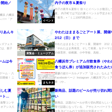
を開始／
内子の夜市＆夏祭り
内子の夜市＆夏祭り 徐々にイベントが復活し
夏。 内子町では下記の夏イベントが予定され
幡浜 八幡浜
「夜市」+「ミニ100円商店街」 ...
インバー「ア
イベント
るりあんキ
やわたはままるごとアート展、開
2/12（日）まで
ッズフェス
やわたはままるごとアート展、開催中 2/12
では、親子
「やわたはま再発見、そして発展」をテーマと
の保育所、幼稚園、小中学校、高校...
展覧会・ミュージアム
ームは今
八幡浜市プレミアム付飲食券（やわ
食うぽん券）が追加販売されたみた
売
ムゲーム・ 八
愛媛の超ローカルメディア「ほっぷ」なんよ Twi
日開催！ ニ
Facebookページ Instagram 八幡浜市プレ
券 （や...
まちネタ
楽しむ夏
新商品、話題のビールが売り切れ間
ート
い
快進撃コンサ
新商品、話題のビールが売り切れ間近らしい 
とオアシス八
等で話題になっている、 アサヒスーパードラ
キ缶 缶ビールのフタ部分が全面オープ...
お店