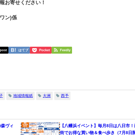
報お寄せください！
スワン)係
post
はてブ
Pocket
Feedly
子
地域情報紙
大洲
西予
の森ヴィ
【八幡浜イベント】毎月8日は八日市！
街でお得な買い物＆食べ歩き（7月8日