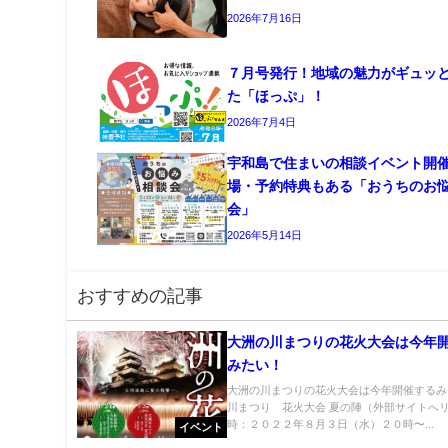
2026年7月16日
７月号発行！地域の魅力がギュッ
た「ほっぷ」！
2026年7月4日
宇和島で住まいの相談イベント開
場・予約特典もある「おうちのお
会」
2026年5月14日
おすすめの記事
大洲の川まつりの花火大会は今年
みたい！
大洲の川まつりの花火大会は今年開催するみ
川まつり 花火大会 夏の陣（外部サイトへリ
時：２０２２年８月３日（水）２０時〜...
イベント