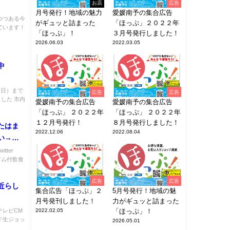
お店
広告
月号発行！地域の魅力
愛媛南予の集合広告
つつある今
がギュッと詰まった
「ほっぷ」２０２２年
ています！
「ほっぷ」！
３月号発行しました！
2026.06.03
2022.03.05
催中
（日）まで
広告
広告
した 市内
愛媛南予の集合広告
愛媛南予の集合広告
「ほっぷ」 ２０２２年
「ほっぷ」 ２０２２年
１２月号発行！
８月号発行しました！
たはま
2022.12.06
2022.08.04
い→完
tter
ミアム付飲食
広告
広告
近らし
集合広告「ほっぷ」２
5月号発行！地域の魅
月号発刊しました！
力がギュッと詰まった
テレビCM
2022.02.05
「ほっぷ」！
イ生ジョッ
2026.05.01