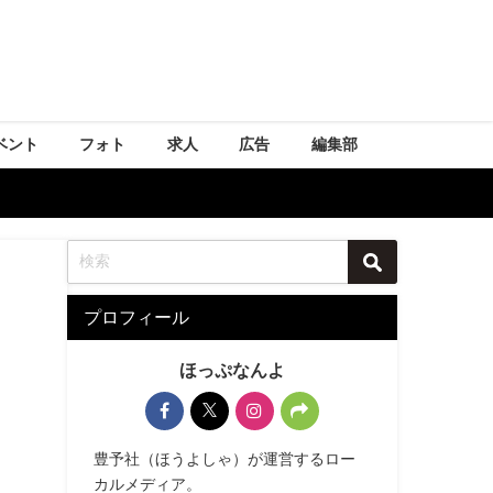
ベント
フォト
求人
広告
編集部
プロフィール
ほっぷなんよ
豊予社（ほうよしゃ）が運営するロー
カルメディア。