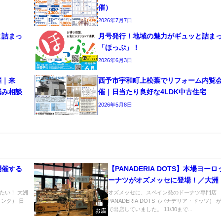
催）
2026年7月7日
と詰まっ
月号発行！地域の魅力がギュッと詰ま
「ほっぷ」！
2026年6月3日
催｜来
西予市宇和町上松葉でリフォーム内覧
悩み相談
催｜日当たり良好な4LDK中古住宅
2026年5月8日
開催する
【PANADERIA DOTS】本場ヨー
ーナツがオズメッセに登場！／大洲
たい！ 大洲
オズメッセに、スペイン発のドーナツ専門店
ンク） 日
PANADERIA DOTS（パナデリア・ドッツ）
で出店していました。 11/30まで...
お店