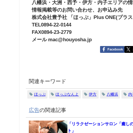
八幡浜・大洲・西予・伊方・内子エリアの情
情報掲載等のお問い合わせ、お申込み先
株式会社豊予社 「ほっぷ」Plus ONE(プラ
TEL0894-22-0144
FAX0894-23-2779
メール mac@houyosha.jp
Facebook
関連キーワード
ほっぷ
ほっぷなんよ
伊方
八幡浜
内
広告
の関連記事
「リラクゼーションサロン「癒し
ト」