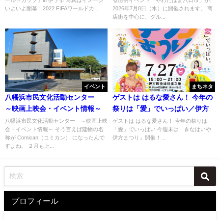
いよいよ開幕！2022 FIFAワールドカ...
2026年7月8日（水）に開催されます。 商
店街を中心に、グル...
イベント
まちネタ
八幡浜市民文化活動センター
ゲストは はるな愛さん！ 今年の
～映画上映会・イベント情報～
祭りは「愛」でいっぱい／伊方
八幡浜市民文化活動センター ～映画上映
ゲストは はるな愛さん！ 今年の祭りは
会・イベント情報～ そう言えば建物の名
「愛」でいっぱい 今週末は「きなはいや
称が Comican（コミカン） になったんで
伊方まつり」開催！...
すよね。 ２月も上...
プロフィール