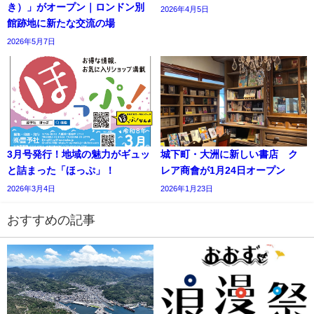
き）」がオープン｜ロンドン別
2026年4月5日
館跡地に新たな交流の場
2026年5月7日
3月号発行！地域の魅力がギュッ
城下町・大洲に新しい書店 ク
と詰まった「ほっぷ」！
レア商會が1月24日オープン
2026年3月4日
2026年1月23日
おすすめの記事