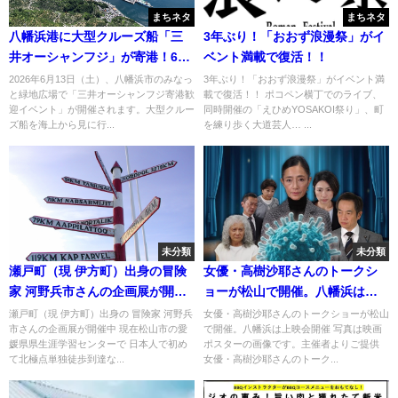
まちネタ
まちネタ
八幡浜港に大型クルーズ船「三
3年ぶり！「おおず浪漫祭」がイ
井オーシャンフジ」が寄港！6月
ベント満載で復活！！
13日はみなっと緑地広場へ
2026年6月13日（土）、八幡浜市のみなっ
3年ぶり！「おおず浪漫祭」がイベント満
と緑地広場で「三井オーシャンフジ寄港歓
載で復活！！ ポコペン横丁でのライブ、
迎イベント」が開催されます。大型クルー
同時開催の「えひめYOSAKOI祭り」、町
ズ船を海上から見に行...
を練り歩く大道芸人… ...
未分類
未分類
瀬戸町（現 伊方町）出身の冒険
女優・高樹沙耶さんのトークシ
家 河野兵市さんの企画展が開催
ョーが松山で開催。八幡浜は上
中
映会開催
瀬戸町（現 伊方町）出身の 冒険家 河野兵
女優・高樹沙耶さんのトークショーが松山
市さんの企画展が開催中 現在松山市の愛
で開催。八幡浜は上映会開催 写真は映画
媛県県生涯学習センターで 日本人で初め
ポスターの画像です。主催者よりご提供
て北極点単独徒歩到達な...
女優・高樹沙耶さんのトーク...