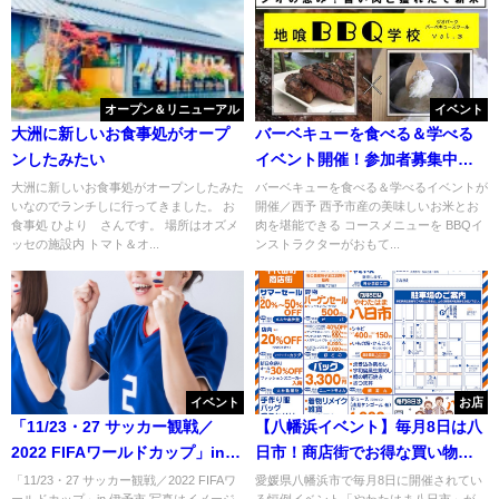
オープン＆リニューアル
イベント
大洲に新しいお食事処がオープ
バーベキューを食べる＆学べる
ンしたみたい
イベント開催！参加者募集中／
西予
大洲に新しいお食事処がオープンしたみた
バーベキューを食べる＆学べるイベントが
いなのでランチしに行ってきました。 お
開催／西予 西予市産の美味しいお米とお
食事処 ひより さんです。 場所はオズメ
肉を堪能できる コースメニューを BBQイ
ッセの施設内 トマト＆オ...
ンストラクターがおもて...
イベント
お店
「11/23・27 サッカー観戦／
【八幡浜イベント】毎月8日は八
2022 FIFAワールドカップ」in
日市！商店街でお得な買い物＆
伊予市
食べ歩き（7月8日開催）
「11/23・27 サッカー観戦／2022 FIFAワ
愛媛県八幡浜市で毎月8日に開催されてい
ールドカップ」in 伊予市 写真はイメージ
る恒例イベント「やわたはま八日市」が、