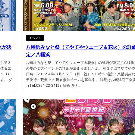
イベント
体が決
八幡浜みなと祭（てやてやウエーブ＆花火）の詳
定／八幡浜
浜 第３
八幡浜みなと祭（てやてやウエーブ＆花火）の詳細が決定／八幡浜
団体＆エ
の夏の２大イベントの詳細が決まりましたよ。 第３７回てやてや
約１３０
日時：２０２４年８月１２日（月・祝）１６時〜 場所：八幡浜みな
す。 ダ
天決行・荒天中止 現在参加チームを募集中。 詳細は八幡浜商工会
（TEL0894-22-3411）締め切り...