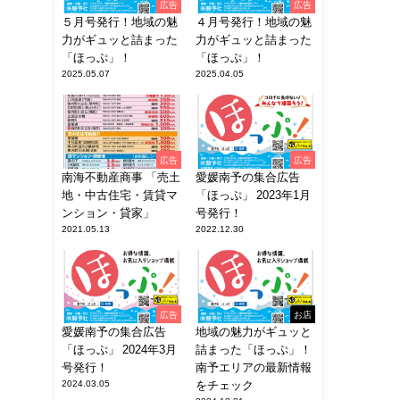
広告
広告
５月号発行！地域の魅
４月号発行！地域の魅
力がギュッと詰まった
力がギュッと詰まった
「ほっぷ」！
「ほっぷ」！
2025.05.07
2025.04.05
広告
広告
南海不動産商事 「売土
愛媛南予の集合広告
地・中古住宅・賃貸マ
「ほっぷ」 2023年1月
ンション・貸家」
号発行！
2021.05.13
2022.12.30
広告
お店
愛媛南予の集合広告
地域の魅力がギュッと
「ほっぷ」 2024年3月
詰まった「ほっぷ」！
号発行！
南予エリアの最新情報
2024.03.05
をチェック