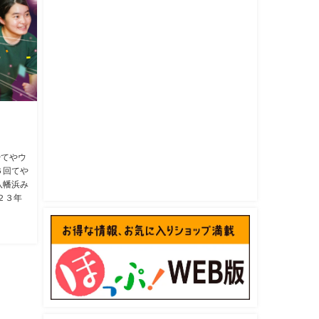
やてやウ
６回てや
八幡浜み
２３年