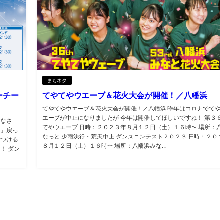
まちネタ
ーチー
てやてやウエーブ＆花火大会が開催！／八幡浜
てやてやウエーブ＆花火大会が開催！／八幡浜 昨年はコロナでて
エーブが中止になりましたが 今年は開催してほしいですね！ 第３
みなさ
てやウエーブ 日時：２０２３年８月１２日（土）１６時〜 場所：
ト」戻っ
なっと 少雨決行・荒天中止 ダンスコンテスト２０２３ 日時：２０
きつける
８月１２日（土）１６時〜 場所：八幡浜みな...
！ ダン