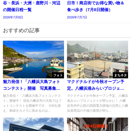
谷・長浜・大洲・鹿野川・河辺
日市！商店街でお得な買い物＆
の開催日程一覧
食べ歩き（7月8日開催）
2026年7月8日
2026年7月7日
おすすめの記事
フォト
まちネタ
魅力発信！「八幡浜大島フォト
マクドナルドが今秋オープン予
コンテスト」開催 写真募集
定。八幡浜港みらいプロジェク
中！
トが明らかに！
魅力発信！「八幡浜大島フォトコンテス
マクドナルドが今秋オープン予定。八幡浜
ト」開催中！ 現在八幡浜市の大島ではフ
港みらいプロジェクトが明らかに！ 八幡
ォトコンテストを開催中です。 GWを迎
浜市内中心部の四国電力跡地の活用と八幡
え、新緑をカメラに収めるのは...
浜港周辺の今後の展望が明ら...