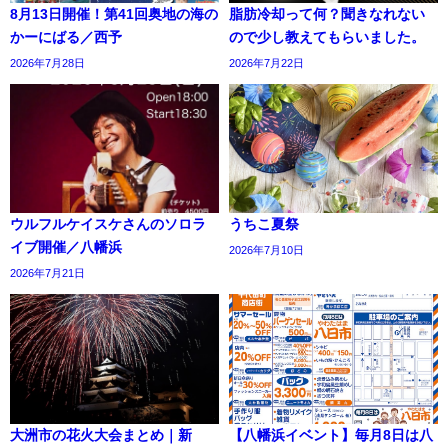
8月13日開催！第41回奥地の海の
脂肪冷却って何？聞きなれない
かーにばる／西予
ので少し教えてもらいました。
2026年7月28日
2026年7月22日
ウルフルケイスケさんのソロラ
うちこ夏祭
イブ開催／八幡浜
2026年7月10日
2026年7月21日
大洲市の花火大会まとめ｜新
【八幡浜イベント】毎月8日は八