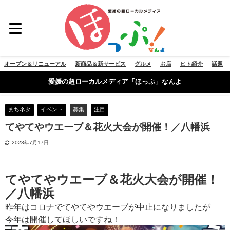
オープン＆リニューアル
新商品＆新サービス
グルメ
お店
ヒト紹介
話題
愛媛の超ローカルメディア「ほっぷ」なんよ
まちネタ
イベント
募集
注目
てやてやウエーブ＆花火大会が開催！／八幡浜
2023年7月17日
てやてやウエーブ＆花火大会が開催！
／八幡浜
昨年はコロナでてやてやウエーブが中止になりましたが
今年は開催してほしいですね！