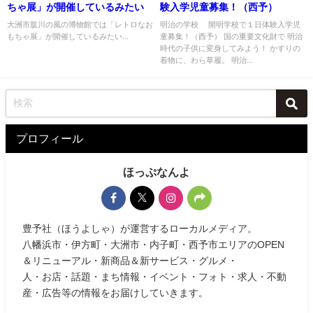
ちゃ展」が開催しているみたい
験入学児童募集！（西予）
大洲市肱川の風の博物館では「レトロなお
明治の学校 開明学校で１日体験入学児
もちゃ展」が開催しているみたい...
童募集！（西予） 国の重要文化財で 明治
時代の子供に変身してみよう！ かすりの
着物に、わら草履。 明治...
プロフィール
ほっぷなんよ
豊予社（ほうよしゃ）が運営するローカルメディア。
八幡浜市・伊方町・大洲市・内子町・西予市エリアのOPEN
＆リニューアル・新商品＆新サービス・グルメ・
人・お店・話題・まち情報・イベント・フォト・求人・不動
産・広告等の情報をお届けしていきます。