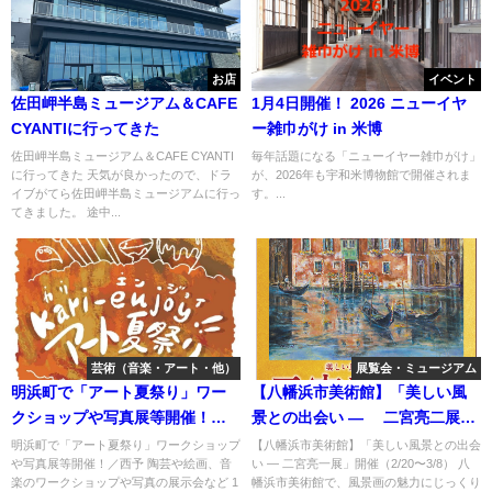
お店
イベント
佐田岬半島ミュージアム＆CAFE
1月4日開催！ 2026 ニューイヤ
CYANTIに行ってきた
ー雑巾がけ in 米博
佐田岬半島ミュージアム＆CAFE CYANTI
毎年話題になる「ニューイヤー雑巾がけ」
に行ってきた 天気が良かったので、ドラ
が、2026年も宇和米博物館で開催されま
イブがてら佐田岬半島ミュージアムに行っ
す。...
てきました。 途中...
芸術（音楽・アート・他）
展覧会・ミュージアム
明浜町で「アート夏祭り」ワー
【八幡浜市美術館】「美しい風
クショップや写真展等開催！／
景との出会い ― 二宮亮二展」
西予
開催
明浜町で「アート夏祭り」ワークショップ
【八幡浜市美術館】「美しい風景との出会
や写真展等開催！／西予 陶芸や絵画、音
い ― 二宮亮一展」開催（2/20〜3/8） 八
楽のワークショップや写真の展示会など 1
幡浜市美術館で、風景画の魅力にじっくり