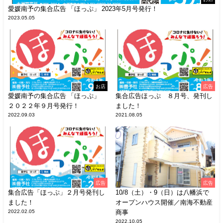
愛媛南予の集合広告 「ほっぷ」 2023年5月号発行！
2023.05.05
お店
広告
愛媛南予の集合広告 「ほっぷ」
集合広告ほっぷ ８月号、発刊し
２０２２年９月号発行！
ました！
2022.09.03
2021.08.05
広告
広告
集合広告「ほっぷ」２月号発刊し
10/8（土）・9（日）は八幡浜で
ました！
オープンハウス開催／南海不動産
2022.02.05
商事
2022.10.05