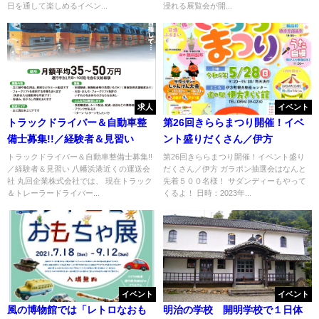
日を通して楽しめるイベン...
浸れる展覧会が開...
求人
イベント
トラックドライバー＆自動車整
第26回きららまつり開催！イベ
備士募集!!／経験者＆見習い
ント盛りだくさん／伊方
トラックドライバー＆自動車整備士募集!!
第26回きららまつり開催！イベント盛り
／経験者＆見習い 八幡浜港近くの運送会
だくさん／伊方 ガラポン抽選会はなんと
社 丸回企業株式会社では、 現在トラック
先着５００名様！ サダンディーもやって
＆トレーラードライバー...
くるよ！ 日時：2023年...
イベント
イベント
風の博物館では「レトロなおも
明治の学校 開明学校で１日体