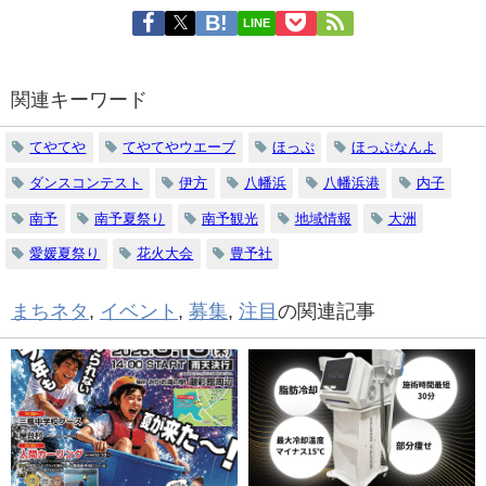
LINE
関連キーワード
てやてや
てやてやウエーブ
ほっぷ
ほっぷなんよ
ダンスコンテスト
伊方
八幡浜
八幡浜港
内子
南予
南予夏祭り
南予観光
地域情報
大洲
愛媛夏祭り
花火大会
豊予社
まちネタ
,
イベント
,
募集
,
注目
の関連記事