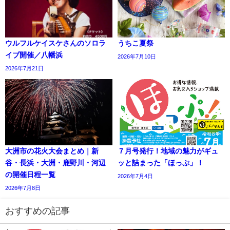
ウルフルケイスケさんのソロラ
うちこ夏祭
イブ開催／八幡浜
2026年7月10日
2026年7月21日
大洲市の花火大会まとめ｜新
７月号発行！地域の魅力がギュ
谷・長浜・大洲・鹿野川・河辺
ッと詰まった「ほっぷ」！
の開催日程一覧
2026年7月4日
2026年7月8日
おすすめの記事