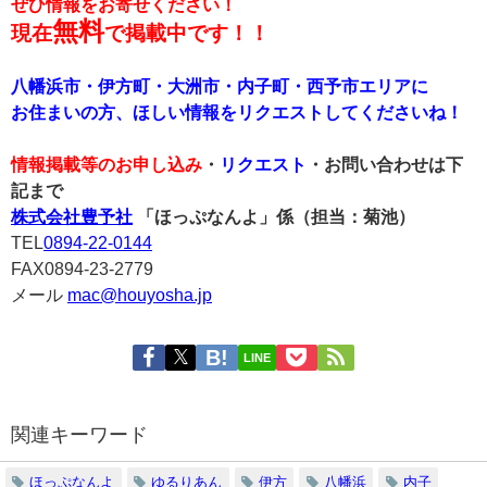
ぜひ情報をお寄せください！
無料
現在
で掲載中です！！
八幡浜市・伊方町・大洲市・内子町・西予市エリアに
お住まいの方、ほしい情報をリクエストしてくださいね！
情報掲載等のお申し込み
・
リクエスト
・お問い合わせは下
記まで
株式会社豊予社
「ほっぷなんよ」係（担当：菊池）
TEL
0894-22-0144
FAX0894-23-2779
メール
mac@houyosha.jp
LINE
関連キーワード
ほっぷなんよ
ゆるりあん
伊方
八幡浜
内子