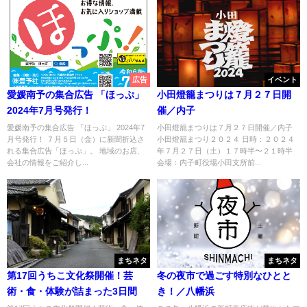
広告
イベント
愛媛南予の集合広告 「ほっぷ」
小田燈籠まつりは７月２７日開
2024年7月号発行！
催／内子
愛媛南予の集合広告 「ほっぷ」 2024年7
小田燈籠まつりは７月２７日開催／内子
月号発行！ ７月５日（金）に新聞折込さ
小田燈籠まつり２０２４ 日時：２０２４
れる集合広告「ほっぷ」。 地域のお店、
年７月２７日（土）１７時半〜２１時半
会社の情報をご紹介し...
会場：内子町役場小田支所前...
まちネタ
まちネタ
第17回うちこ文化祭開催！芸
冬の夜市で過ごす特別なひとと
術・食・体験が詰まった3日間
き！／八幡浜