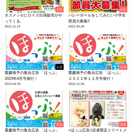
広告
広告
オズメッセにロイズ出張販売がや
バレーボールをしてみたい小学生
ってくる。
部員大募集!!
2021.11.15
2021.04.28
お店
広告
愛媛南予の集合広告 「ほっぷ」
愛媛南予の集合広告 「ほっぷ」
2023年4月号発行！
２０２２年１２月号発行！
2023.04.05
2022.12.06
広告
広告
愛媛南予の集合広告 「ほっぷ」
<ほっぷ広告>読者限定トリートメ