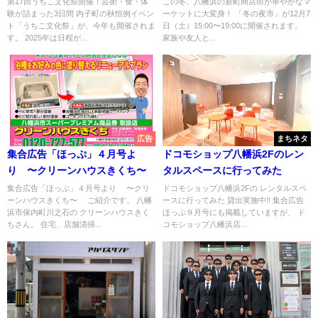
第17回うちこ文化祭開催！芸術・食・体
この冬、八幡浜の新町商店街が華やかなマ
験が詰まった3日間 内子町の秋恒例イベン
ーケットに大変身！ 「冬の夜市」が12月7
ト「うちこ文化祭」が、今年も開催されま
日（土）15:00〜19:00に開催されます。
す。 2025年は日程が...
家族や友人と...
広告
まちネタ
集合広告「ほっぷ」４月号よ
ドコモショップ八幡浜2Fのレン
り 〜クリーンハウスきくち〜
タルスペースに行ってみた
集合広告「ほっぷ」４月号より 〜クリ
ドコモショップ八幡浜2Fの レンタルスペ
ーンハウスきくち〜 ご紹介です。 八幡
ースに行ってみた 貸出実施中!! 集合広告
浜市保内町川之石の クリーンハウスきく
ほっぷ９月号にも掲載していますが、 ド
ちさん。 住宅、店舗清掃...
コモショップ八幡浜店...