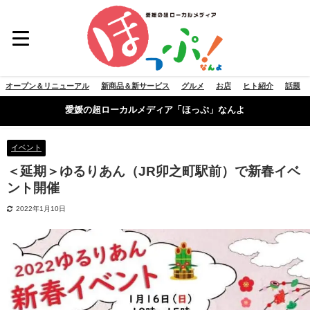
オープン＆リニューアル
新商品＆新サービス
グルメ
お店
ヒト紹介
話題
愛媛の超ローカルメディア「ほっぷ」なんよ
イベント
＜延期＞ゆるりあん（JR卯之町駅前）で新春イベ
ント開催
2022年1月10日