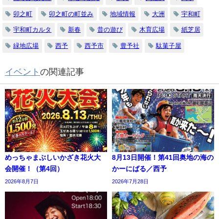
卯之町
卯之町の町並み
地域情報
大洲
宇和町
宇和町カルタ
新春
昔の遊び
木育広場
紙芝居
緑地広場
西予
西予市
豊予社
駄菓子屋
イベント
の関連記事
めっちゃまぶしいかざき花火大
8月13日開催！第41回奥地の海の
会開催！（第4回）
かーにばる／西予
2026年8月7日
2026年7月28日