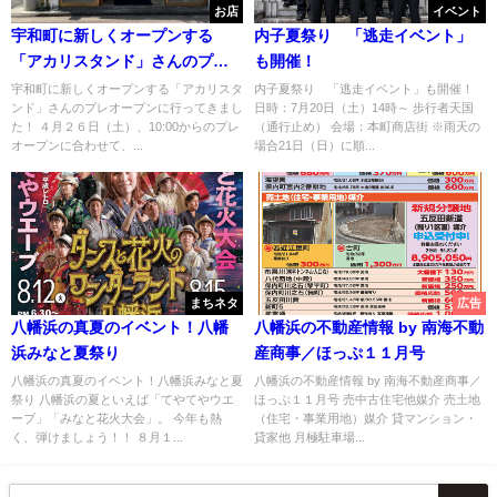
お店
イベント
宇和町に新しくオープンする
内子夏祭り 「逃走イベント」
「アカリスタンド」さんのプレ
も開催！
オープンに行ってきました！
宇和町に新しくオープンする「アカリスタ
内子夏祭り 「逃走イベント」も開催！
ンド」さんのプレオープンに行ってきまし
日時：7月20日（土）14時～ 歩行者天国
た！ ４月２６日（土）、10:00からのプレ
（通行止め） 会場：本町商店街 ※雨天の
オープンに合わせて、...
場合21日（日）に順...
まちネタ
広告
八幡浜の真夏のイベント！八幡
八幡浜の不動産情報 by 南海不動
浜みなと夏祭り
産商事／ほっぷ１１月号
八幡浜の真夏のイベント！八幡浜みなと夏
八幡浜の不動産情報 by 南海不動産商事／
祭り 八幡浜の夏といえば「てやてやウエ
ほっぷ１１月号 売中古住宅他媒介 売土地
ーブ」「みなと花火大会」。 今年も熱
（住宅・事業用地）媒介 貸マンション・
く、弾けましょう！！ ８月１...
貸家他 月極駐車場...