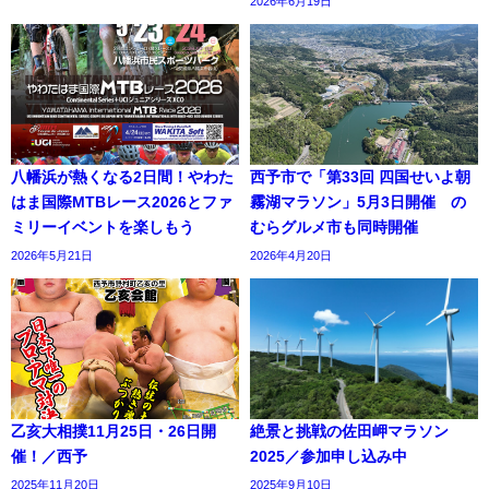
2026年6月19日
八幡浜が熱くなる2日間！やわた
西予市で「第33回 四国せいよ朝
はま国際MTBレース2026とファ
霧湖マラソン」5月3日開催 の
ミリーイベントを楽しもう
むらグルメ市も同時開催
2026年5月21日
2026年4月20日
乙亥大相撲11月25日・26日開
絶景と挑戦の佐田岬マラソン
催！／西予
2025／参加申し込み中
2025年11月20日
2025年9月10日