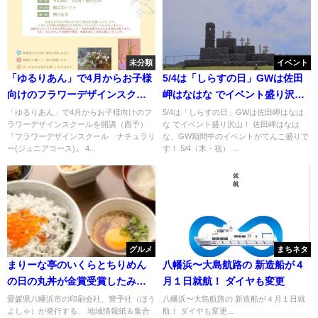
未分類
イベント
「ゆるりあん」で4月からお子様
5/4は「しらすの日」GWは佐田
向けのフラワーデザインスクー
岬はなはな でイベント盛り沢
ルを開講（西予）
山！
「ゆるりあん」で4月からお子様向けのフ
5/4は「しらすの日」GWは佐田岬はなは
ラワーデザインスクールを開講（西予）
な でイベント盛り沢山！ 佐田岬はなは
『フラワーデザインスクール ナチュラリ
な、GW期間中のイベントがてんこ盛りで
ー(ジュニアコース)』 4...
す！ 5/4（木・祝） ...
グルメ
まちネタ
まりーな亭のいくらとちりめん
八幡浜〜大島航路の 新造船が４
の日の丸丼が金賞受賞したみた
月１日就航！ ダイヤも変更
い
愛媛県八幡浜市の印刷会社、豊予社（ほう
八幡浜〜大島航路の 新造船が４月１日就
よしゃ）が発行する、 地域情報紙＆集合
航！ ダイヤも変更...