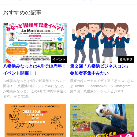
おすすめの記事
イベント
まちネタ
八幡浜みなっとは4月で10周年！
第２回「八幡浜ビジネスコン」
イベント開催！！
参加者募集中みたい
八幡浜みなっとは4月で10周年！イベント
愛媛の超ローカルメディア「ほっぷ」なん
開催！！ 八幡浜の顔・シンボルになった
よ Twitter Facebookページ Instagram
八幡浜みなっと。 この4月で10周年を迎え
第２回「八幡浜ソーシャルビジネス...
ます。 そこで10...