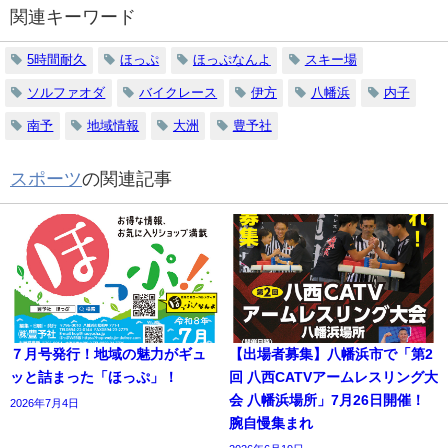
関連キーワード
5時間耐久
ほっぷ
ほっぷなんよ
スキー場
ソルファオダ
バイクレース
伊方
八幡浜
内子
南予
地域情報
大洲
豊予社
スポーツ
の関連記事
７月号発行！地域の魅力がギュ
【出場者募集】八幡浜市で「第2
ッと詰まった「ほっぷ」！
回 八西CATVアームレスリング大
会 八幡浜場所」7月26日開催！
2026年7月4日
腕自慢集まれ