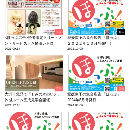
広告
お店
<ほっぷ広告>読者限定トリートメ
愛媛南予の集合広告 「ほっぷ」
ントサービス／八幡濱レトロ
２０２２年１０月号発行！
2021.09.14
2022.10.05
広告
広告
大洲市北只で「もみの木のいえ」
愛媛南予の集合広告 「ほっぷ」
体感ルーム完成見学会開催
2024年8月号発行！
2021.12.16
2024.08.06