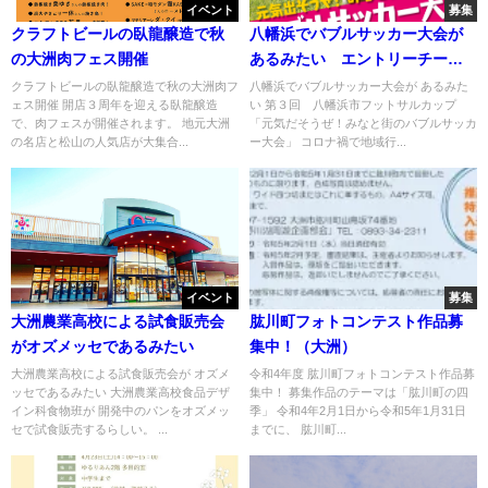
イベント
募集
クラフトビールの臥龍醸造で秋
八幡浜でバブルサッカー大会が
の大洲肉フェス開催
あるみたい エントリーチーム
募集
クラフトビールの臥龍醸造で秋の大洲肉フ
八幡浜でバブルサッカー大会が あるみた
ェス開催 開店３周年を迎える臥龍醸造
い 第３回 八幡浜市フットサルカップ
で、肉フェスが開催されます。 地元大洲
「元気だそうぜ！みなと街のバブルサッカ
の名店と松山の人気店が大集合...
ー大会」 コロナ禍で地域行...
イベント
募集
大洲農業高校による試食販売会
肱川町フォトコンテスト作品募
がオズメッセであるみたい
集中！（大洲）
大洲農業高校による試食販売会が オズメ
令和4年度 肱川町フォトコンテスト作品募
ッセであるみたい 大洲農業高校食品デザ
集中！ 募集作品のテーマは「肱川町の四
イン科食物班が 開発中のパンをオズメッ
季」 令和4年2月1日から令和5年1月31日
セで試食販売するらしい。 ...
までに、 肱川町...