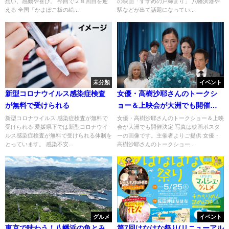
想い、感動や喜び。 今回で２８回目を迎
の映画「すずめの戸締まり」 八幡浜港や
える 全国「かまぼこ板の絵...
駅などが出て話題になってい...
未分類
イベント
新型コロナウイルス感染症検査
女優・高樹沙耶さんのトークシ
が無料で受けられる
ョー＆上映会が大洲でも開催決
定
新型コロナウイルス 感染症検査が無料で
女優・高樹沙耶さんのトークショー＆上映
受けられる 愛媛県下では新型コロナウイ
会が大洲でも開催決定 写真は映画ポスタ
ルス感染症検査が無料で受けられる体制を
ーの画像です。主催者よりご提供 女優・
とっています。 感染不安...
高樹沙耶さんのトークショー...
グルメ
イベント
東京で味わう！八幡浜の魚とみ
第7回はなはな祭り(リニューアル