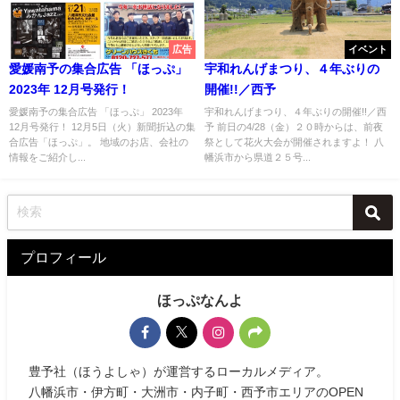
広告
イベント
愛媛南予の集合広告 「ほっぷ」
宇和れんげまつり、４年ぶりの
2023年 12月号発行！
開催!!／西予
愛媛南予の集合広告 「ほっぷ」 2023年
宇和れんげまつり、４年ぶりの開催!!／西
12月号発行！ 12月5日（火）新聞折込の集
予 前日の4/28（金）２０時からは、前夜
合広告「ほっぷ」。 地域のお店、会社の
祭として花火大会が開催されますよ！ 八
情報をご紹介し...
幡浜市から県道２５号...
プロフィール
ほっぷなんよ
豊予社（ほうよしゃ）が運営するローカルメディア。
八幡浜市・伊方町・大洲市・内子町・西予市エリアのOPEN