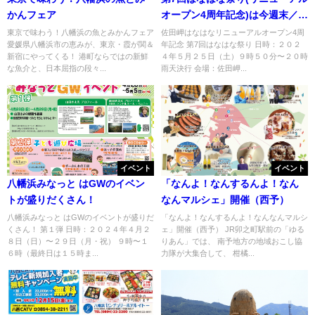
かんフェア
オープン4周年記念)は今週末／伊
方
東京で味わう！八幡浜の魚とみかんフェア
佐田岬はなはなリニューアルオープン4周
愛媛県八幡浜市の恵みが、東京・霞が関＆
年記念 第7回はなはな祭り 日時：２０２
新宿にやってくる！ 港町ならではの新鮮
４年５月２５日（土）９時５０分〜２０時
な魚介と、日本屈指の段々...
雨天決行 会場：佐田岬...
イベント
イベント
八幡浜みなっと はGWのイベン
「なんよ！なんするんよ！なん
トが盛りだくさん！
なんマルシェ」開催（西予）
八幡浜みなっと はGWのイベントが盛りだ
「なんよ！なんするんよ！なんなんマルシ
くさん！ 第１弾 日時：２０２４年４月２
ェ」開催（西予） JR卯之町駅前の「ゆる
８日（日）〜２９日（月・祝） ９時〜１
りあん」では、 南予地方の地域おこし協
６時（最終日は１５時ま...
力隊が大集合して、 柑橘...