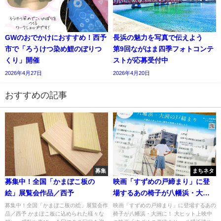
GWのおでかけにおすすめ！西予
長浜の魅力を写真で伝えよう
市で「ろうけつ染め鯉のぼりつ
第9回ながはま四季フォトコンテ
くり」開催
ストが応募受付中
2026年4月27日
2026年4月20日
おすすめの記事
募集
まちネタ
募集中！全国「かまぼこ板の
映画「すずめの戸締まり」に登
絵」展覧会作品／西予
場するあの椅子が八幡浜・大洲
に！
募集中！全国「かまぼこ板の絵」展覧会作
映画「すずめの戸締まり」に登場するあの
品／西予 かまぼこ板に込められた様々な
椅子が八幡浜・大洲に！ 大ヒット上映中