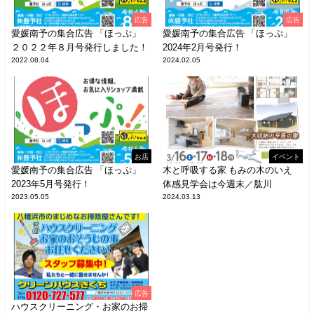
広告
広告
愛媛南予の集合広告 「ほっぷ」
愛媛南予の集合広告 「ほっぷ」
２０２２年８月号発行しました！
2024年2月号発行！
2022.08.04
2024.02.05
お店
イベント
愛媛南予の集合広告 「ほっぷ」
木と呼吸する家 もみの木のいえ
2023年5月号発行！
体感見学会は今週末／肱川
2023.05.05
2024.03.13
広告
ハウスクリーニング・お家のお掃