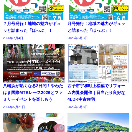
７月号発行！地域の魅力がギュ
月号発行！地域の魅力がギュッ
ッと詰まった「ほっぷ」！
と詰まった「ほっぷ」！
2026年7月4日
2026年6月3日
八幡浜が熱くなる2日間！やわた
西予市宇和町上松葉でリフォー
はま国際MTBレース2026とファ
ム内覧会開催｜日当たり良好な
ミリーイベントを楽しもう
4LDK中古住宅
2026年5月21日
2026年5月8日