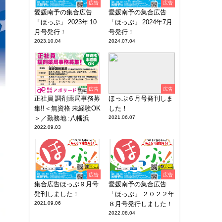
広告
広告
愛媛南予の集合広告
愛媛南予の集合広告
「ほっぷ」 2023年 10
「ほっぷ」 2024年7月
月号発行！
号発行！
2023.10.04
2024.07.04
広告
広告
正社員 調剤薬局事務募
ほっぷ６月号発刊しま
集!!＜無資格 未経験OK
した！
＞／勤務地 :八幡浜
2021.06.07
2022.09.03
広告
広告
集合広告ほっぷ９月号
愛媛南予の集合広告
発刊しました！
「ほっぷ」 ２０２２年
2021.09.06
８月号発行しました！
2022.08.04