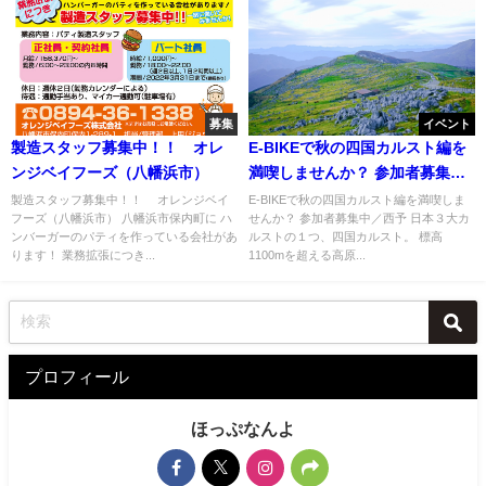
募集
イベント
製造スタッフ募集中！！ オレ
E-BIKEで秋の四国カルスト編を
ンジベイフーズ（八幡浜市）
満喫しませんか？ 参加者募集中
／西予
製造スタッフ募集中！！ オレンジベイ
E-BIKEで秋の四国カルスト編を満喫しま
フーズ（八幡浜市） 八幡浜市保内町に ハ
せんか？ 参加者募集中／西予 日本３大カ
ンバーガーのパティを作っている会社があ
ルストの１つ、四国カルスト。 標高
ります！ 業務拡張につき...
1100mを超える高原...
プロフィール
ほっぷなんよ