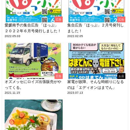
広告
広告
愛媛南予の集合広告 「ほっぷ」
集合広告「ほっぷ」２月号発刊し
２０２２年６月号発行しました！
ました！
2022.05.03
2022.02.05
広告
お店
オズメッセにロイズ出張販売がや
家電が故障、そんな時頼りになる
ってくる。
のは「エディオンはまでん」
2021.11.15
2023.07.13