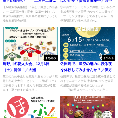
景との出会い ― 二宮亮二展」
はいかが？参加者募集中／西予
開催
【八幡浜市美術館】「美しい風景との出会
宇和海で「シーカヤック体験」はいかが？
い ― 二宮亮一展」開催（2/20〜3/8） 八
参加者募集中／西予 カヤックにに乗って
幡浜市美術館で、風景画の魅力にじっくり
「ツーリング体験」してみませんか！ 西
浸れる展覧会が開...
予市明浜町の海水浴場で体...
まちネタ
イベント
鹿野川冬花火大会、12月6日
佐田岬で、星空の魅力に浸る夜
（土）開催！／大洲
を体験してみませんか？／伊方
荒天のため中止した鹿野川夏まつりが「鹿
佐田岬で、星空の魅力に浸る夜を体験して
野川冬花火大会」 として、12月6日（土）
みませんか？／伊方 宇宙のロマンと満天
に開催されます！ 澄んだ冬空に広がる花
の星空が交差する特別なひととき
火は、夏とはまた違う格...
――「第9回スペース・グッチの宇...