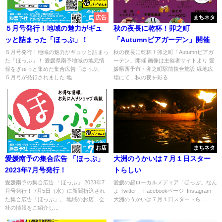
広告
まちネタ
５月号発行！地域の魅力がギュ
秋の夜長に乾杯！卯之町
ッと詰まった「ほっぷ」！
「Autumnビアガーデン」開催
５月号発行！地域の魅力がギュッと詰まっ
秋の夜長に乾杯！卯之町「Autumnビアガ
た「ほっぷ」！ 愛媛県南予地域の地元情
ーデン」開催 画像は主催者サイトより 愛
報をぎゅっと集めた集合広告「ほっぷ」
媛県西予市・卯之町駅前複合施設 緑地広
５月号が発行されました 地...
場にて、秋の夜を彩る...
お店
まちネタ
愛媛南予の集合広告 「ほっぷ」
大洲のうかいは７月１日スター
2023年7月号発行！
トらしい
愛媛南予の集合広告 「ほっぷ」 2023年7
愛媛の超ローカルメディア「ほっぷ」なん
月号発行！ 7月5日（水）に新聞折込され
よ Twitter Facebookページ Instagram
た集合広告「ほっぷ」。 地域のお店、会
大洲のうかいは７月１日スタートら...
社の情報をご紹介し...