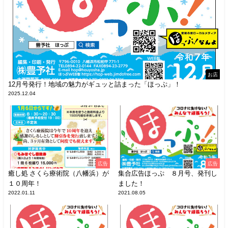
お店
12月号発行！地域の魅力がギュッと詰まった「ほっぷ」！
2025.12.04
広告
広告
癒し処 さくら療術院（八幡浜）が
集合広告ほっぷ ８月号、発刊し
１０周年！
ました！
2022.01.11
2021.08.05