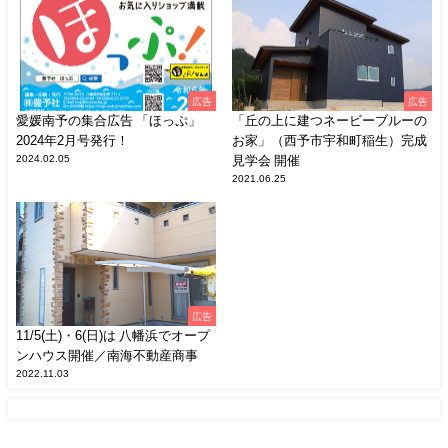
広告
広告
愛媛南予の集合広告 「ほっぷ」
「丘の上に建つネービーブルーの
2024年2月号発行！
お家」（西予市宇和町稲生）完成
2024.02.05
見学会 開催
2021.06.25
広告
11/5(土)・6(日)は 八幡浜でオープ
ンハウス開催／南海不動産商事
2022.11.03