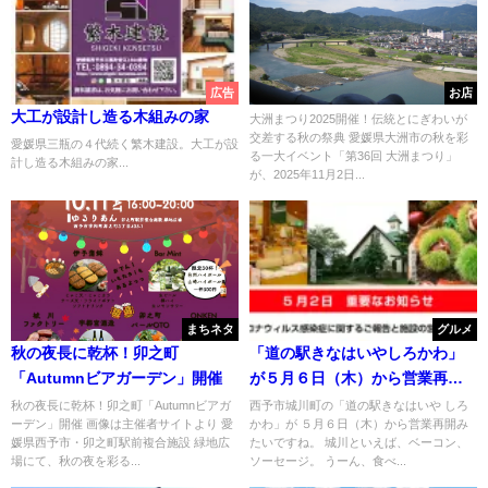
広告
お店
大工が設計し造る木組みの家
大洲まつり2025開催！伝統とにぎわいが
交差する秋の祭典 愛媛県大洲市の秋を彩
愛媛県三瓶の４代続く繁木建設。大工が設
る一大イベント「第36回 大洲まつり」
計し造る木組みの家...
が、2025年11月2日...
まちネタ
グルメ
秋の夜長に乾杯！卯之町
「道の駅きなはいやしろかわ」
「Autumnビアガーデン」開催
が５月６日（木）から営業再開
みたい
秋の夜長に乾杯！卯之町「Autumnビアガ
西予市城川町の「道の駅きなはいや しろ
ーデン」開催 画像は主催者サイトより 愛
かわ」が ５月６日（木）から営業再開み
媛県西予市・卯之町駅前複合施設 緑地広
たいですね。 城川といえば、ベーコン、
場にて、秋の夜を彩る...
ソーセージ。 うーん、食べ...