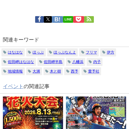
LINE
関連キーワード
はなはな
ほっぷ
ほっぷなんよ
フリマ
伊方
佐田岬はなはな
佐田岬半島
八幡浜
内子
地域情報
大洲
木と樹
西予
豊予社
イベント
の関連記事