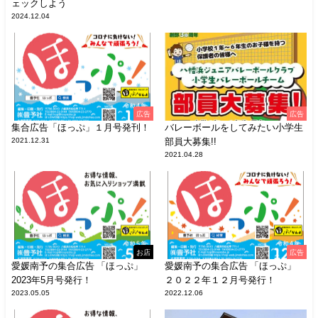
ェックしよう
2024.12.04
広告
広告
集合広告「ほっぷ」１月号発刊！
バレーボールをしてみたい小学生
2021.12.31
部員大募集!!
2021.04.28
お店
広告
愛媛南予の集合広告 「ほっぷ」
愛媛南予の集合広告 「ほっぷ」
2023年5月号発行！
２０２２年１２月号発行！
2023.05.05
2022.12.06