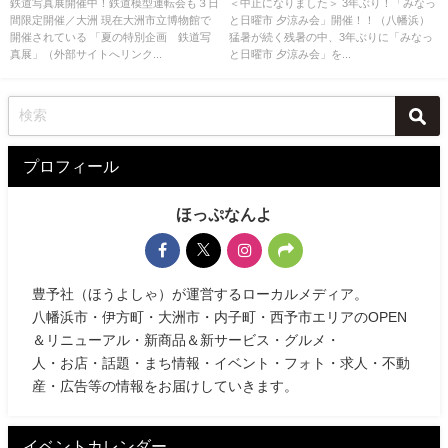
催！！（八幡浜）
鉄道写真展開催中！鉄道模型運転会も３日
＜中止になりました＞ 3年ぶり！「みなっ
間限定開催／大洲 現在大洲市立博物館で
と日曜市 夕涼み会」開催！！（八幡浜）
開催されている 「夏の特別企画 鉄道写
猛暑が続く残暑の中、3年ぶりに「みなっ
真展」（外部サイトへリンク...
と日曜市 夕涼み会」を...
プロフィール
ほっぷなんよ
豊予社（ほうよしゃ）が運営するローカルメディア。
八幡浜市・伊方町・大洲市・内子町・西予市エリアのOPEN
＆リニューアル・新商品＆新サービス・グルメ・
人・お店・話題・まち情報・イベント・フォト・求人・不動
産・広告等の情報をお届けしていきます。
イベントカレンダー