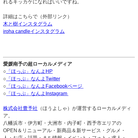
れるキッカケになればいいですね。
詳細はこちらで（外部リンク）
木と樹インスタグラム
iroha candleインスタグラム
愛媛南予の超ローカルメディア
○
「ほっぷ」なんよHP
○
「ほっぷ」なんよTwitter
○
「ほっぷ」なんよFacebookページ
○
「ほっぷ」なんよInstagram
株式会社豊予社
（ほうよしゃ）が運営するローカルメディ
ア。
八幡浜市・伊方町・大洲市・内子町・西予市エリアの
OPEN＆リニューアル・新商品＆新サービス・グルメ・
人・お店・話題・まち情報・イベント・フォト・求人・