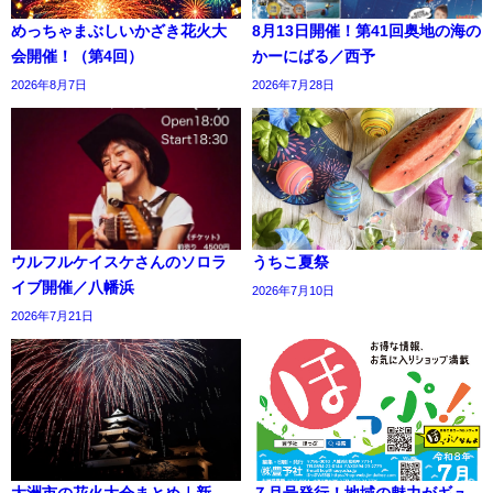
めっちゃまぶしいかざき花火大
8月13日開催！第41回奥地の海の
会開催！（第4回）
かーにばる／西予
2026年8月7日
2026年7月28日
ウルフルケイスケさんのソロラ
うちこ夏祭
イブ開催／八幡浜
2026年7月10日
2026年7月21日
大洲市の花火大会まとめ｜新
７月号発行！地域の魅力がギュ