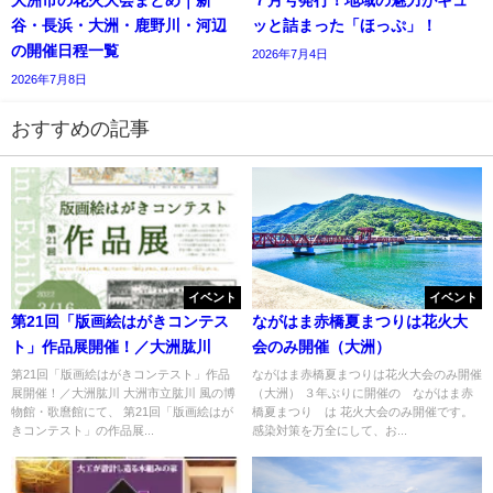
谷・長浜・大洲・鹿野川・河辺
ッと詰まった「ほっぷ」！
の開催日程一覧
2026年7月4日
2026年7月8日
おすすめの記事
イベント
イベント
第21回「版画絵はがきコンテス
ながはま赤橋夏まつりは花火大
ト」作品展開催！／大洲肱川
会のみ開催（大洲）
第21回「版画絵はがきコンテスト」作品
ながはま赤橋夏まつりは花火大会のみ開催
展開催！／大洲肱川 大洲市立肱川 風の博
（大洲） ３年ぶりに開催の ながはま赤
物館・歌麿館にて、 第21回「版画絵はが
橋夏まつり は 花火大会のみ開催です。
きコンテスト」の作品展...
感染対策を万全にして、お...