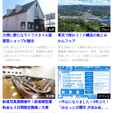
お店
グルメ
大洲に新たなライフスタイル提
東京で味わう！八幡浜の魚とみ
案型ショップが誕生
かんフェア
大洲に新たなライフスタイル提案型ショッ
東京で味わう！八幡浜の魚とみかんフェア
プが誕生 2025年5月23日、愛媛県大洲市
愛媛県八幡浜市の恵みが、東京・霞が関＆
に新たなライフスタイル提案型ショップ
新宿にやってくる！ 港町ならではの新鮮
「EVERY DAY....
な魚介と、日本屈指の段々...
未分類
イベント
鉄道写真展開催中！鉄道模型運
＜中止になりました＞3年ぶり！
転会も３日間限定開催／大洲
「みなっと日曜市 夕涼み会」開