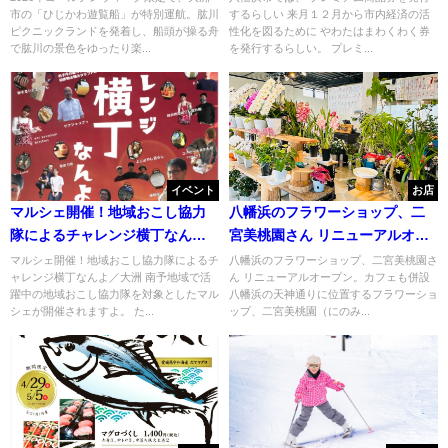
市の「ひじかわ遊覧船」が特別運航。肱川
するらしい 来月１２月から市内経済の活
ピクニックランドを発着し、船頭が操る舟
性化を図るために やわたはまわくわく券
で肱川の景色をゆったり楽...
を発行するらしい。 プレミ...
イベント
お店
マルシェ開催！地域おこし協力
八幡浜のフラワーショップ、二
隊によるチャレンジ横丁なんよ
宮美桃園さん リニューアルオー
／大洲
プン。カフェも併設
マルシェ開催！地域おこし協力隊によるチ
八幡浜のフラワーショップ、二宮美桃園さ
ャレンジ横丁なんよ／大洲 南予地域で活
ん リニューアルオープン。カフェも併設
躍中の地域おこし協力隊を対象としたマル
八幡浜の天神通りに位置するフラワーショ
シェが開催されますよ。 た...
ップ、二宮美桃園（にのみ...