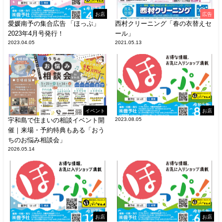
お店
広告
愛媛南予の集合広告 「ほっぷ」
西村クリーニング「春の衣替えセ
2023年4月号発行！
ール」
2023.04.05
2021.05.13
イベント
お店
宇和島で住まいの相談イベント開
2023.08.05
催｜来場・予約特典もある「おう
ちのお悩み相談会」
2026.05.14
お店
お店