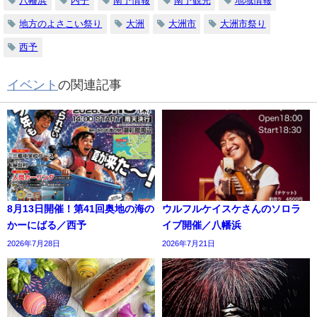
八幡浜
内子
南予情報
南予観光
地域情報
地方のよさこい祭り
大洲
大洲市
大洲市祭り
西予
イベント
の関連記事
8月13日開催！第41回奥地の海の
ウルフルケイスケさんのソロラ
かーにばる／西予
イブ開催／八幡浜
2026年7月28日
2026年7月21日