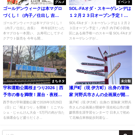
グルメ
イベント
ゴールデンウィークは本マグロ
SOL-FAオダ・スキーゲレンデは
づくし！（内子／仕出し 吉
１２月２３日オープン予定！／
長）
内子
ゴールデンウィークは本マグロづくし！
SOL-FAオダ・スキーゲレンデは１２月２
（内子／仕出し 吉長） 昨年好評だった
３日オープン予定！／内子 内子町小田地
本マグロを一本買い、 お寿司にしてテイ
区にある南予唯一のスキー場 SOL-FAオダ
クアウト販売を 今年も開...
スキーゲレンデが...
まちネタ
未分類
宇和運動公園桜まつり2026｜西
瀬戸町（現 伊方町）出身の冒険
予市の春を満喫！屋台・夜桜・
家 河野兵市さんの企画展が開催
子ども向け企画が勢ぞろい
中
西予市の宇和運動公園で2026年3月29日
瀬戸町（現 伊方町）出身の 冒険家 河野兵
（日）に「桜まつり」を開催！ ミニマル
市さんの企画展が開催中 現在松山市の愛
シェ・じゃんけん大会・5万円の肉が当た
媛県県生涯学習センターで 日本人で初め
る抽選会など盛りだくさ...
て北極点単独徒歩到達な...