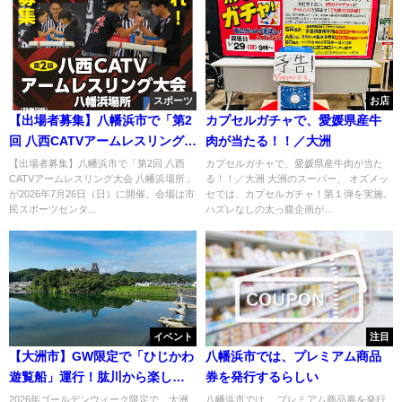
スポーツ
お店
【出場者募集】八幡浜市で「第2
カプセルガチャで、愛媛県産牛
回 八西CATVアームレスリング大
肉が当たる！！／大洲
会 八幡浜場所」7月26日開催！
【出場者募集】八幡浜市で「第2回 八西
カプセルガチャで、愛媛県産牛肉が当た
CATVアームレスリング大会 八幡浜場所」
る！！／大洲 大洲のスーパー、 オズメッ
腕自慢集まれ
が2026年7月26日（日）に開催。会場は市
セでは、カプセルガチャ！第１弾を実施。
民スポーツセンタ...
ハズレなしの太っ腹企画が...
イベント
注目
【大洲市】GW限定で「ひじかわ
八幡浜市では、プレミアム商品
遊覧船」運行！肱川から楽しむ
券を発行するらしい
城下町の特別な時間
2026年ゴールデンウィーク限定で、大洲
八幡浜市では、 プレミアム商品券を発行