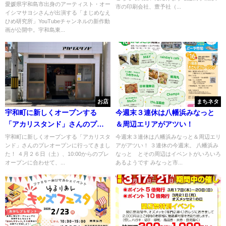
作＆宇和島東高校130周年記念カ
愛媛県宇和島市出身のアーティスト・オー
市の印刷会社、豊予社（...
イシマサヨシさんが出演する「まじめなえ
レンダーご紹介
ひめ研究所」YouTubeチャンネルの新作動
画が公開中。宇和島東...
お店
まちネタ
宇和町に新しくオープンする
今週末３連休は八幡浜みなっと
「アカリスタンド」さんのプレ
＆周辺エリアがアツい！
オープンに行ってきました！
宇和町に新しくオープンする「アカリスタ
今週末３連休は八幡浜みなっと＆周辺エリ
ンド」さんのプレオープンに行ってきまし
アがアツい！ ３連休の今週末。 八幡浜み
た！ ４月２６日（土）、10:00からのプレ
なっと とその周辺はイベントがいろいろ
オープンに合わせて、...
あるようです みなっと市...