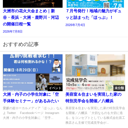
大洲市の花火大会まとめ｜新
７月号発行！地域の魅力がギュ
谷・長浜・大洲・鹿野川・河辺
ッと詰まった「ほっぷ」！
の開催日程一覧
2026年7月4日
2026年7月8日
おすすめの記事
イベント
未分類
大洲・内子の小学生対象に「空
美容室＆住まいを実現した家の
手体験セミナー」があるみたい
特別見学会を開催／八幡浜
愛媛の超ローカルメディア「ほっぷ」なん
美容室＆住まいを実現した家の特別見学会
よ Twitter Facebookページ Instagram
を開催／八幡浜 「大切なものを大切に造
大洲・内子の小学生対象に 「空手...
る」をコンセプトとしている株式会社辰工
務店さん主催で完成見学会が...