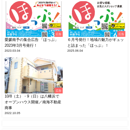
広告
広告
愛媛南予の集合広告 「ほっぷ」
６月号発行！地域の魅力がギュッ
2023年3月号発行！
と詰まった「ほっぷ」！
2023.03.04
2025.06.04
広告
10/8（土）・9（日）は八幡浜で
オープンハウス開催／南海不動産
商事
2022.10.05