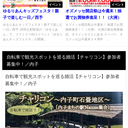
イベント
イベント
ゆるりあんキッズフェスタ！親
オズメッセ開店祭は今週末！抽
子で楽しむ一日／西予
選でお買物券進呈！！（大洲）
ゆるりあんキッズフェスタ！親子で楽しむ
オズメッセ開店祭は今週末！ 抽選でお買
一日／西予 JR卯之町駅前の「ゆるりあ
物券進呈！！（大洲） 大洲の複合商業施
ん」で、ファミリー向けイベント「ゆるり
設、オズメッセ２１にある スーパー、オ
あんキッズフェスタ」が開催...
ズメッセは今週末２４周年 ...
自転車で観光スポットを巡る婚活【チャリコン】参加者
募集中！／内子
自転車で観光スポットを巡る婚活【チャリコン】参加者
募集中！／内子