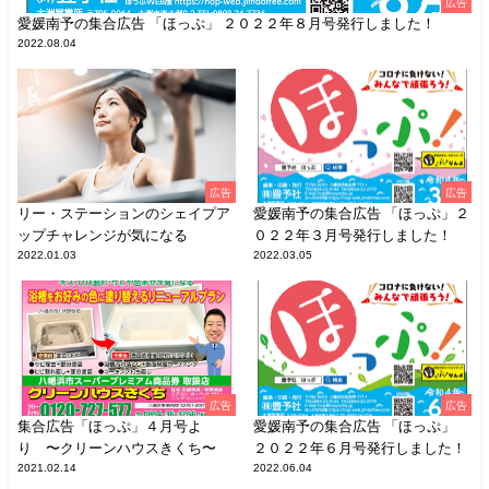
広告
愛媛南予の集合広告 「ほっぷ」 ２０２２年８月号発行しました！
2022.08.04
広告
広告
リー・ステーションのシェイプア
愛媛南予の集合広告 「ほっぷ」２
ップチャレンジが気になる
０２２年３月号発行しました！
2022.01.03
2022.03.05
広告
広告
集合広告「ほっぷ」４月号よ
愛媛南予の集合広告 「ほっぷ」
り 〜クリーンハウスきくち〜
２０２２年６月号発行しました！
2021.02.14
2022.06.04