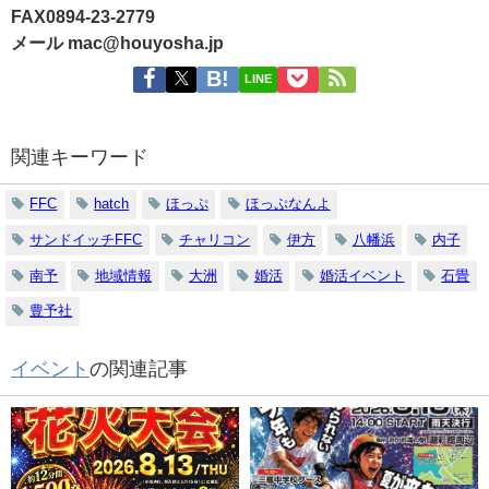
FAX0894-23-2779
メール mac@houyosha.jp
LINE
関連キーワード
FFC
hatch
ほっぷ
ほっぷなんよ
サンドイッチFFC
チャリコン
伊方
八幡浜
内子
南予
地域情報
大洲
婚活
婚活イベント
石畳
豊予社
イベント
の関連記事