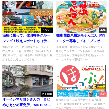
イベント
募集
漁船に乗って、佐田岬をクルー
凄麺 愛媛八幡浜ちゃんぽん SNS
ジング！映えスポットも（伊方
モニター募集してる！プレゼン
町）
トあり！
漁船に乗って、 佐田岬をクルージング！
凄麺 愛媛八幡浜ちゃんぽん SNSモニター
映えスポットも（伊方町） 漁師さんの漁
募集してる！プレゼントあり！ 全国各地
船に乗って、 佐田岬を約１時間周遊！ 海
のご当地カップ麺を販売する食品メーカ
からしか見ることのできな...
ー、ヤマダイ（茨城県）の...
ヒト紹介
広告
オーイシマサヨシさんの「まじ
集合広告ほっぷ11月号発刊！ 11月5日
（金）愛媛新聞他に折込です！ WEB版は
めなえひめ研究所」YouTube新
こちらで閲覧いただけます 愛媛県八幡浜