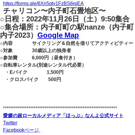
https://forms.gle/6Xn5qty1FzBS6rpEA
チャリコン〜内子町石畳地区〜
○日程：
2022年11月26日（土）9:50集合
○集合場所：内子町町の駅nanze
（内子町
内子2023）
Google Map
○内容 サイクリング＆自然を借りてアクティビティー
○対象 30歳以上の独身者
○参加費 6,000円（昼食付き）
○自転車レンタル(別途レンタル代必要）
・Eバイク 1,500円
・クロスバイク 500円
***************************************************************
愛媛の超ローカルメディア「ほっぷ」なんよ公式サイト
Twitter
Facebookページ