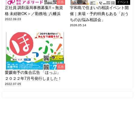
広告
イベント
正社員 調剤薬局事務募集!!＜無資
宇和島で住まいの相談イベント開
格 未経験OK＞／勤務地 :八幡浜
催｜来場・予約特典もある「おう
2022.09.03
ちのお悩み相談会」
2026.05.14
広告
愛媛南予の集合広告 「ほっぷ」
２０２２年7月号発行しました！
2022.07.05