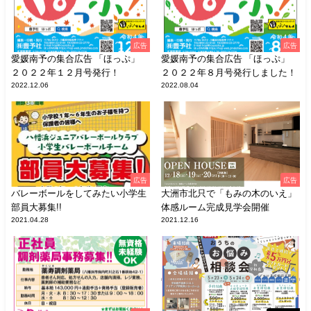
広告
広告
愛媛南予の集合広告 「ほっぷ」
愛媛南予の集合広告 「ほっぷ」
２０２２年１２月号発行！
２０２２年８月号発行しました！
2022.12.06
2022.08.04
広告
広告
バレーボールをしてみたい小学生
大洲市北只で「もみの木のいえ」
部員大募集!!
体感ルーム完成見学会開催
2021.04.28
2021.12.16