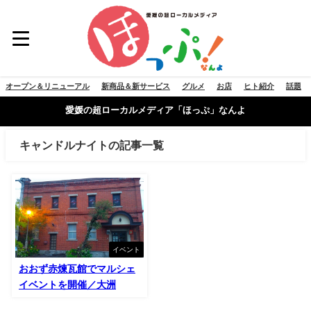
オープン＆リニューアル
新商品＆新サービス
グルメ
お店
ヒト紹介
話題
愛媛の超ローカルメディア「ほっぷ」なんよ
キャンドルナイトの記事一覧
イベント
おおず赤煉瓦館でマルシェ
イベントを開催／大洲