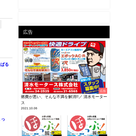
広告
にばる
広告
燃費が悪い、そんな不満を解消!!／ 清水モーター
ス
2021.10.06
まっ