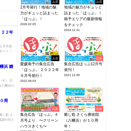
お店
お店
2月号発行！地域の魅
地域の魅力がギュッと
力がギュッと詰まった
詰まった「ほっぷ」！
「ほっぷ」！
南予エリアの最新情報
2026.02.05
をチェック
2024.12.31
０２２年
２月号発
です〜！！
お店
広告
愛媛南予の集合広告
集合広告ほっぷ12月号
幡浜 鱧
「ほっぷ」 ２０２２年
発刊！
９月号発行！
2021.12.06
ハモ） 日
2022.09.03
は八幡浜の
１０周
広告
広告
集合広告「ほっぷ」４
癒し処 さくら療術院
癒し処 さ
感謝の印と
月号より 〜クリーン
（八幡浜）が１０周
ハウスきくち〜
年！