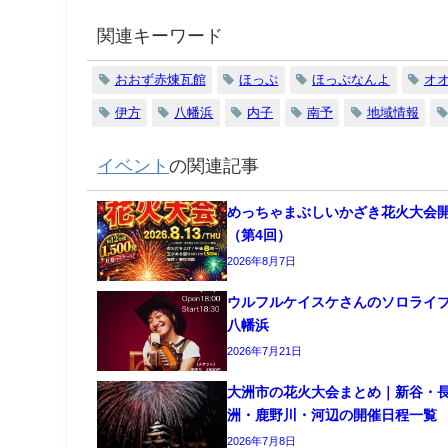
関連キーワード
おおず赤煉瓦館
ほっぷ
ほっぷなんよ
オ
伊方
八幡浜
内子
南予
地域情報
イベント
の関連記事
めっちゃまぶしいかざき花火大会
（第4回）
2026年8月7日
ウルフルケイスケさんのソロライ
八幡浜
2026年7月21日
大洲市の花火大会まとめ｜新谷・
洲・鹿野川・河辺の開催日程一覧
2026年7月8日