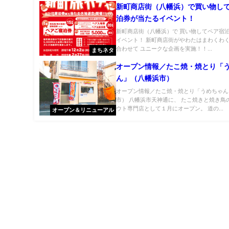
新町商店街（八幡浜）で買い物し
泊券が当たるイベント！
新町商店街（八幡浜）で 買い物してペア宿
イベント！ 新町商店街がやわたはまわくわ
合わせて ユニークな企画を実施！！...
まちネタ
オープン情報／たこ焼・焼とり「
ん」（八幡浜市）
オープン情報／たこ焼・焼とり「うめちゃん
市） 八幡浜市天神通に、 たこ焼きと焼き鳥
ウト専門店として１月にオープン。 道の...
オープン＆リニューアル