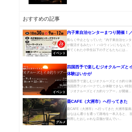
おすすめの記事
内子東自治センターまつり開催！
長らく中止となっていた『内子東自治センタ
が復活するみたい！ ハロウィンにちなんで
来てくれた小学生以下の子どもたちには...
イベント
四国西予で楽しむジオクルーズと
体験はいかが
四国西予で楽しむジオクルーズとイカ釣り体
四国西予ジオパークでしか体験できない特別
「ジオクルーズとイカ釣りツアー」が開催...
イベント
葵CAFE（大洲市）へ行ってきた
葵CAFE（大洲市）へ行ってきた 大洲市肱南
はなはん通りを通って路地を一本入ると、 
利用したおしゃれな店舗が並んでい...
グルメ