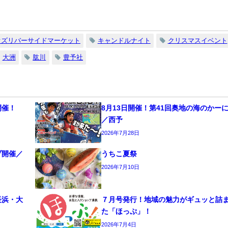
オズリバーサイドマーケット
キャンドルナイト
クリスマスイベント
大洲
肱川
豊予社
開催！
8月13日開催！第41回奥地の海のかー
／西予
2026年7月28日
ブ開催／
うちこ夏祭
2026年7月10日
長浜・大
７月号発行！地域の魅力がギュッと詰
た「ほっぷ」！
2026年7月4日