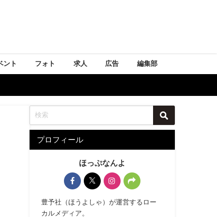
ベント
フォト
求人
広告
編集部
プロフィール
ほっぷなんよ
豊予社（ほうよしゃ）が運営するロー
カルメディア。