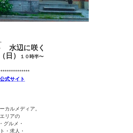
。
ト 水辺に咲く
（日）
１０時半〜
***************
公式サイト
ーカルメディア。
エリアの
・グルメ・
ト・求人・