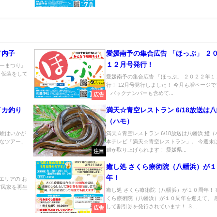
／内子
愛媛南予の集合広告 「ほっぷ」 ２
１２月号発行！
ーまつり』
、仮装をして
愛媛南予の集合広告 「ほっぷ」 ２０２２年１
行！ 12月号発行しました！ 今月も増ページ
バックナンバーも含めて...
広告
イカ釣り
満天☆青空レストラン 6/18放送は八
（ハモ）
験はいかが
満天☆青空レストラン 6/18放送は八幡浜 鱧（
なツアー、
本テレビ「満天☆青空レストラン」。 今週末
鱧が取り上げられます！ 愛媛県...
注目
癒し処 さくら療術院（八幡浜）が
年！
エリアの お
古民家を再生
癒し処 さくら療術院（八幡浜）が１０周年！ 
くら療術院（八幡浜）が１０周年を迎えて、 
して割引券を発行されています！ ３...
広告