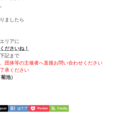
。
りましたら
エリアに
くださいね！
下記まで
、団体等の主催者へ直接お問い合わせください
了承ください
：菊池）
post
はてブ
Pocket
Feedly