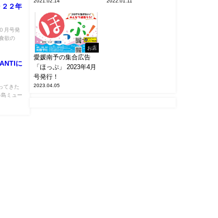
2021.02.14
2022.01.11
０２２年
０月号発
 食欲の
お店
愛媛南予の集合広告
ANTIに
「ほっぷ」 2023年4月
号発行！
2023.04.05
行ってきた
半島ミュー