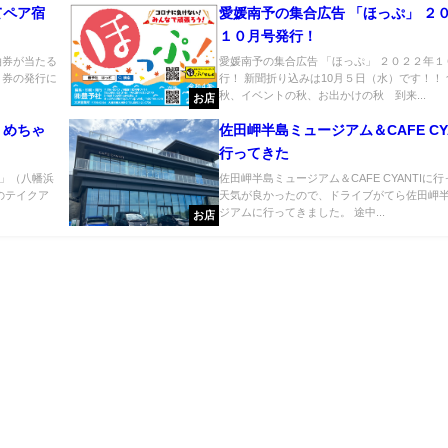
てペア宿
愛媛南予の集合広告 「ほっぷ」 ２
１０月号発行！
泊券が当たる
愛媛南予の集合広告 「ほっぷ」 ２０２２年１
く券の発行に
行！ 新聞折り込みは10月５日（水）です！！
秋、イベントの秋、お出かけの秋 到来...
お店
うめちゃ
佐田岬半島ミュージアム＆CAFE CY
行ってきた
」（八幡浜
佐田岬半島ミュージアム＆CAFE CYANTIに
のテイクア
天気が良かったので、ドライブがてら佐田岬
ジアムに行ってきました。 途中...
お店