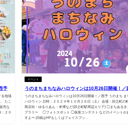
イベント
西予
うのまちまちなみハロウィンは10月26日開催！／
する地域
うのまちまちなみハロウィンは10月26日開催！／西予 うのまち ま
。 たこ
ハロウィン 日時：２０２４年１０月２６日（土） 会場：卯之町の
販売な
商店街・ゆるりあん・米博など(卯之町駅周辺エリア) ◯まちあるき
時：２０
プラリー ◯フォトスポット ◯仮装コンテスト などのイベントが
すよ〜 詳細はHPもしくはフェイスブッ...