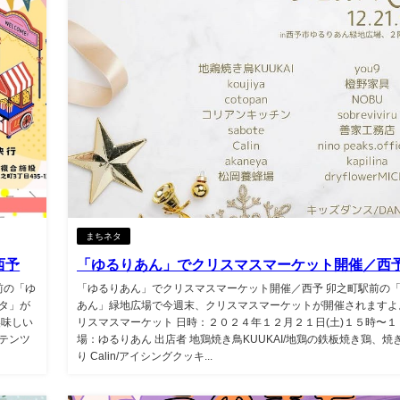
まちネタ
西予
「ゆるりあん」でクリスマスマーケット開催／西
前の「ゆ
「ゆるりあん」でクリスマスマーケット開催／西予 卯之町駅前の
タ」が
あん」緑地広場で今週末、クリスマスマーケットが開催されますよ
美味しい
リスマスマーケット 日時：２０２４年１２月２１日(土)１５時〜１
テンツ
場：ゆるりあん 出店者 地鶏焼き鳥KUUKAI/地鶏の鉄板焼き鶏、焼
り Calin/アイシングクッキ...