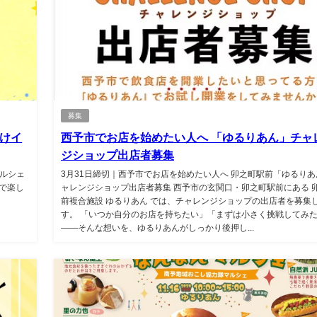
募集
けイ
西予市でお店を始めたい人へ 「ゆるりあん」チャ
ジショップ出店者募集
マルシェ
3月31日締切｜西予市でお店を始めたい人へ 卯之町駅前「ゆるり
で楽し
ャレンジショップ出店者募集 西予市の玄関口・卯之町駅前にある 
前複合施設 ゆるりあん では、チャレンジショップの出店者を募集
す。 「いつか自分のお店を持ちたい」「まずは小さく挑戦してみ
——そんな想いを、ゆるりあんがしっかり後押し...