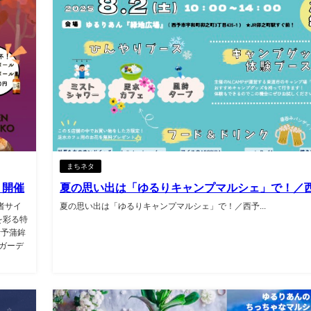
まちネタ
」開催
夏の思い出は「ゆるりキャンプマルシェ」で！／
者サイ
夏の思い出は「ゆるりキャンプマルシェ」で！／西予...
を彩る特
伊予蒲鉾
ガーデ