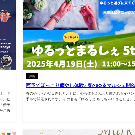
お店
西予でほっこり癒やし体験♪ 春のゆるマルシェ開
土）、卯
春のやわらかな日差しとともに、心も体もふんわり癒されるイベン
ャルビ
予市で開催されます。 その名も「ゆるっと ちっちゃい まるしぇ」。.
と「伊予
たこ唐