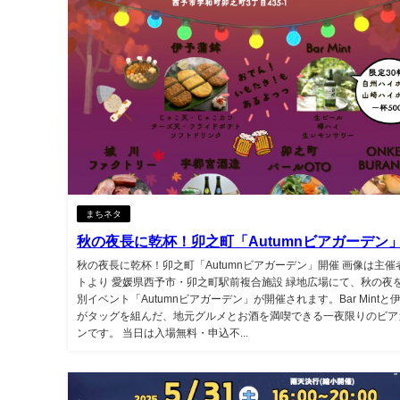
まちネタ
秋の夜長に乾杯！卯之町「Autumnビアガーデン
秋の夜長に乾杯！卯之町「Autumnビアガーデン」開催 画像は主催
トより 愛媛県西予市・卯之町駅前複合施設 緑地広場にて、秋の夜
別イベント「Autumnビアガーデン」が開催されます。Bar Mintと
がタッグを組んだ、地元グルメとお酒を満喫できる一夜限りのビア
ンです。 当日は入場無料・申込不...