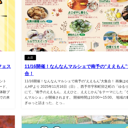
お店
フェス
11/16開催！なんなんマルシェで南予の“ええもん
合！
ント
11/16開催！なんなんマルシェで南予の“ええもん”大集合！ 画像は
ード、
んHPより 2025年11月16日（日）、西予市宇和町卯之町の「ゆる
体験ブ
にて、“南予のええもん、ええひと、ええじかん”をテーマにした「
での来
んマルシェ」が開催されます。 開催時間は10:00〜15:00。 地域の
ぎゅっと詰まった、とっ...