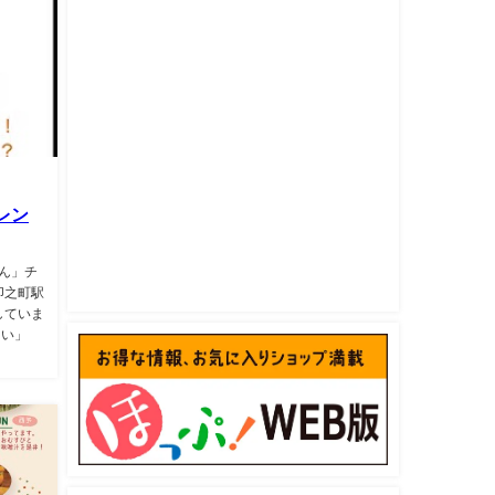
レン
あん」チ
卯之町駅
していま
たい」