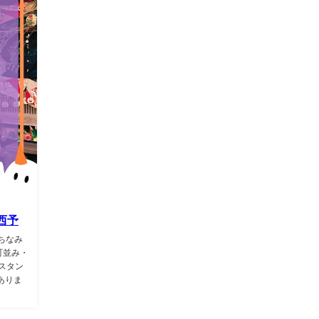
西予
ちなみ
町並み・
スタン
ありま