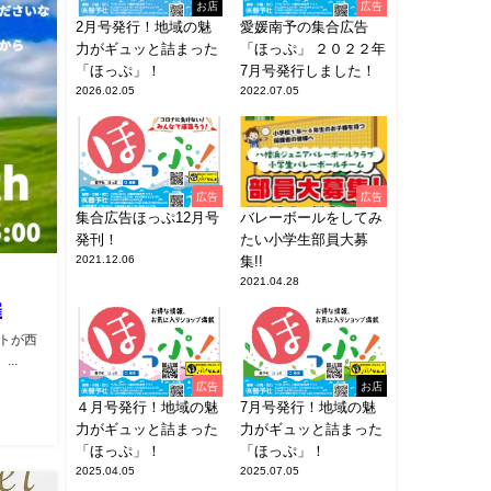
お店
広告
2月号発行！地域の魅
愛媛南予の集合広告
力がギュッと詰まった
「ほっぷ」 ２０２２年
「ほっぷ」！
7月号発行しました！
2026.02.05
2022.07.05
広告
広告
集合広告ほっぷ12月号
バレーボールをしてみ
発刊！
たい小学生部員大募
2021.12.06
集!!
2021.04.28
催
トが西
..
広告
お店
４月号発行！地域の魅
7月号発行！地域の魅
力がギュッと詰まった
力がギュッと詰まった
「ほっぷ」！
「ほっぷ」！
2025.04.05
2025.07.05