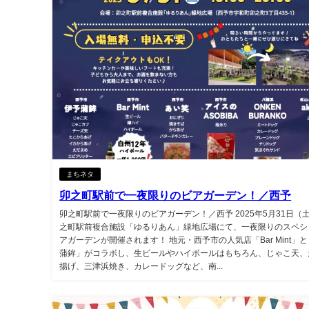
まちネタ
卯之町駅前で一夜限りのビアガーデン！／西予
卯之町駅前で一夜限りのビアガーデン！／西予 2025年5月31日（
之町駅前複合施設「ゆるりあん」緑地広場にて、一夜限りのスペシ
アガーデンが開催されます！ 地元・西予市の人気店「Bar Mint」
蒲鉾」がコラボし、生ビールやハイボールはもちろん、じゃこ天、
揚げ、三津浜焼き、カレードッグなど、南...