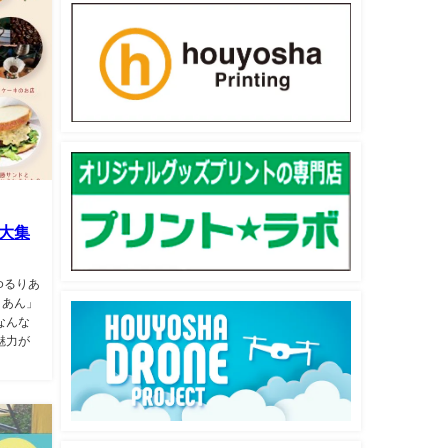
”大集
ゆるりあ
りあん」
なんな
魅力が