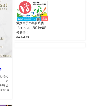
広告
愛媛南予の集合広告
「ほっぷ」 2024年8月
号発行！
2024.08.06
予
「ゆるり
。 ク
９時 会
きおにぎ