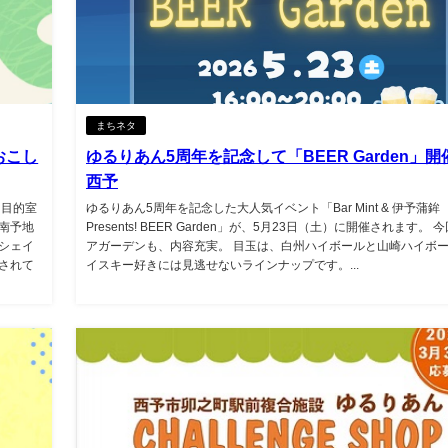
まちネタ
おこし
ゆるりあん5周年を記念して「BEER Garden」
西予
多目的室
ゆるりあん5周年を記念した大人気イベント「Bar Mint & 伊予蒲鉾
南予地
Presents! BEER Garden」が、5月23日（土）に開催されます。 
シェイ
アガーデンも、内容充実。 目玉は、白州ハイボールと山崎ハイボー
されて
イスキー好きには見逃せないラインナップです。...