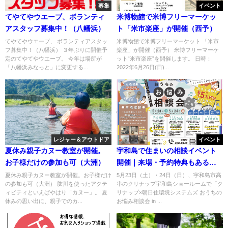
募集
イベント
てやてやウエーブ、ボランティ
米博物館で米博フリーマーケッ
アスタッフ募集中！（八幡浜）
ト「米市楽座」が開催（西予）
てやてやウエーブ、 ボランティアスタッ
米博物館で米博フリーマーケット 「米市
フ募集中！（八幡浜） ３年ぶりに開催予
楽座」が開催（西予） 米博フリーマーケ
定のてやてやウエーブ。 今年は場所が
ット“米市楽座”を開催します。 日時：
「八幡浜みなっと」に変更する...
2022年6月26日(日)...
レジャー＆アウトドア
イベント
夏休み親子カヌー教室が開催。
宇和島で住まいの相談イベント
お子様だけの参加も可（大洲）
開催｜来場・予約特典もある
「おうちのお悩み相談会」
夏休み親子カヌー教室が開催。お子様だけ
5月23日（土）・24日（日）、宇和島市高
の参加も可（大洲） 肱川を使ったアクテ
串のクリナップ宇和島ショールームで「ク
ィビティといえばやはり「カヌー」。 夏
リナップ×朝日住環境システムズ おうちの
休みの思い出に、親子でのカ...
お悩み相談会 in ...