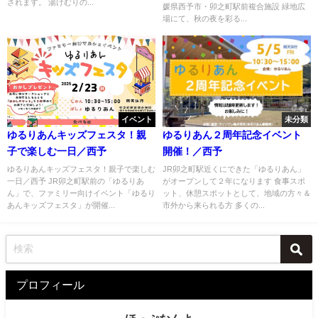
されます。 湯けむりの...
媛県西予市・卯之町駅前複合施設 緑地広
場にて、秋の夜を彩る...
イベント
未分類
ゆるりあんキッズフェスタ！親
ゆるりあん２周年記念イベント
子で楽しむ一日／西予
開催！／西予
ゆるりあんキッズフェスタ！親子で楽しむ
JR卯之町駅近くにできた「ゆるりあん」
一日／西予 JR卯之町駅前の「ゆるりあ
がオープンして２年になります 食事スポ
ん」で、ファミリー向けイベント「ゆるり
ット、休憩スポットとして、地域の方々＆
あんキッズフェスタ」が開催...
市外から来られる方 多くの...
プロフィール