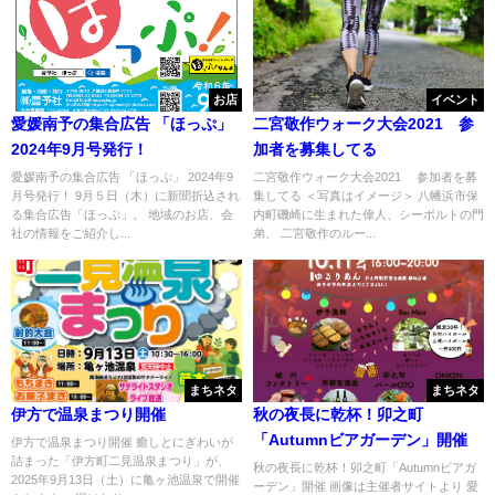
お店
イベント
愛媛南予の集合広告 「ほっぷ」
二宮敬作ウォーク大会2021 参
2024年9月号発行！
加者を募集してる
愛媛南予の集合広告 「ほっぷ」 2024年9
二宮敬作ウォーク大会2021 参加者を募
月号発行！ 9月５日（木）に新聞折込され
集してる ＜写真はイメージ＞ 八幡浜市保
る集合広告「ほっぷ」。 地域のお店、会
内町磯崎に生まれた偉人、シーボルトの門
社の情報をご紹介し...
弟、 二宮敬作のルー...
まちネタ
まちネタ
伊方で温泉まつり開催
秋の夜長に乾杯！卯之町
「Autumnビアガーデン」開催
伊方で温泉まつり開催 癒しとにぎわいが
詰まった「伊方町二見温泉まつり」が、
秋の夜長に乾杯！卯之町「Autumnビアガ
2025年9月13日（土）に亀ヶ池温泉で開催
ーデン」開催 画像は主催者サイトより 愛