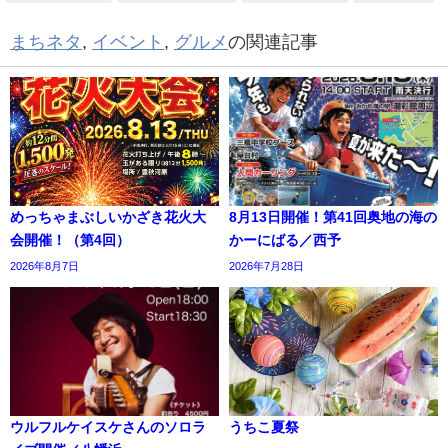
まちネタ
,
イベント
,
グルメ
の関連記事
めっちゃまぶしいかざき花火大
8月13日開催！第41回奥地の海の
会開催！（第4回）
かーにばる／西予
2026年8月7日
2026年7月28日
ウルフルケイスケさんのソロラ
うちこ夏祭