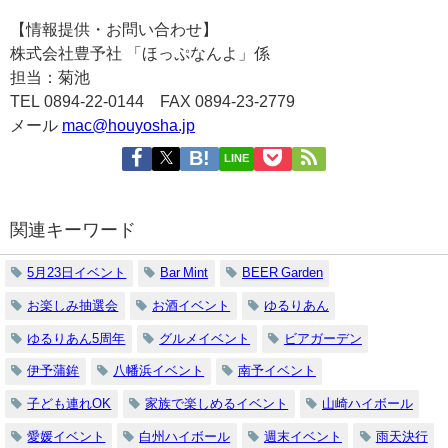
【情報提供・お問い合わせ】
株式会社豊予社 「ほっぷなんよ」係
担当：菊池
TEL 0894-22-0144
FAX 0894-23-2779
メール
mac@houyosha.jp
LINE
関連キーワード
5月23日イベント
Bar Mint
BEER Garden
お楽しみ抽選会
お酒イベント
ゆるりあん
ゆるりあん5周年
グルメイベント
ビアガーデン
伊予蒲鉾
八幡浜イベント
南予イベント
子ども連れOK
家族で楽しめるイベント
山崎ハイボール
愛媛イベント
白州ハイボール
週末イベント
雨天決行