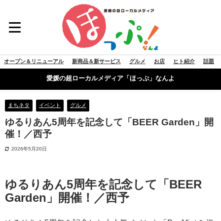
オープン＆リニューアル
新商品＆新サービス
グルメ
お店
ヒト紹介
話題
愛媛の超ローカルメディア「ほっぷ」なんよ
まちネタ
イベント
グルメ
ゆるりあん5周年を記念して「BEER Garden」開
催！／西予
2026年5月20日
ゆるりあん5周年を記念して「BEER
Garden」開催！／西予