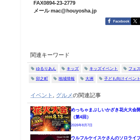
FAX0894-23-2779
メール mac@houyosha.jp
Facebook
関連キーワード
ゆるりあん
キッズ
キッズイベント
フェ
卯之町
地域情報
大洲
子ども向けイベン
イベント
,
グルメ
の関連記事
めっちゃまぶしいかざき花火大会
（第4回）
2026年8月7日
ウルフルケイスケさんのソロライ