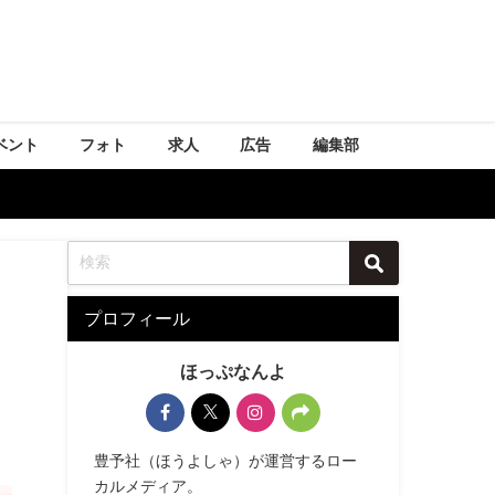
ベント
フォト
求人
広告
編集部
プロフィール
ほっぷなんよ
豊予社（ほうよしゃ）が運営するロー
カルメディア。