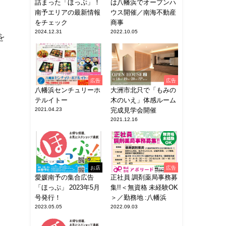
詰まった「ほっぷ」！
は八幡浜でオープンハ
南予エリアの最新情報
ウス開催／南海不動産
をチェック
商事
2024.12.31
2022.10.05
を
、
広告
広告
八幡浜センチュリーホ
大洲市北只で「もみの
テルイトー
木のいえ」体感ルーム
2021.04.23
完成見学会開催
2021.12.16
お店
広告
愛媛南予の集合広告
正社員 調剤薬局事務募
「ほっぷ」 2023年5月
集!!＜無資格 未経験OK
号発行！
＞／勤務地 :八幡浜
2023.05.05
2022.09.03