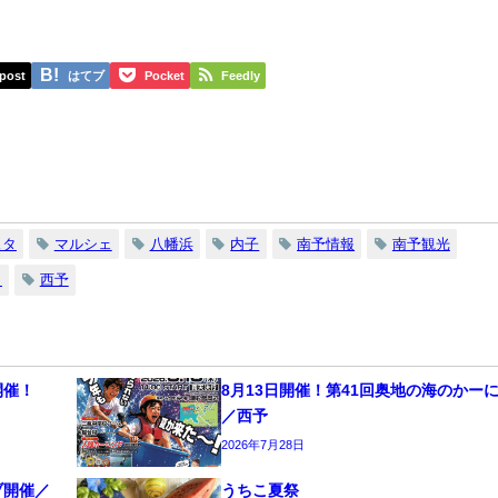
post
はてブ
Pocket
Feedly
スタ
マルシェ
八幡浜
内子
南予情報
南予観光
ト
西予
開催！
8月13日開催！第41回奥地の海のかー
／西予
2026年7月28日
ブ開催／
うちこ夏祭