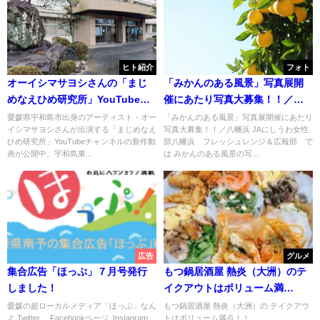
ヒト紹介
フォト
オーイシマサヨシさんの「まじ
「みかんのある風景」写真展開
めなえひめ研究所」YouTube新
催にあたり写真大募集！！／八
作＆宇和島東高校130周年記念カ
幡浜
愛媛県宇和島市出身のアーティスト・オー
「みかんのある風景」写真展開催にあたり
イシマサヨシさんが出演する「まじめなえ
写真大募集！！／八幡浜 JAにしうわ女性
レンダーご紹介
ひめ研究所」YouTubeチャンネルの新作動
部八幡浜 フレッシュレンジ＆広報部 で
画が公開中。宇和島東...
は みかんのある風景の写...
広告
グルメ
集合広告「ほっぷ」７月号発行
もつ鍋居酒屋 熱炎（大洲）のテ
しました！
イクアウトはボリューム満
点！！
愛媛の超ローカルメディア「ほっぷ」なん
もつ鍋居酒屋 熱炎（大洲）の テイクアウ
よ Twitter Facebookページ Instagram
トはボリューム満点！！...