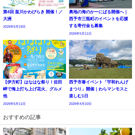
第4回 肱川かわびらき 開催！／
奥地の海のかーにばる開催へ｜
大洲
西予市三瓶町のイベントを応援
する寄付金も募集
2026年5月19日
2026年5月11日
【伊方町】はなはな祭り！佐田
西予市春イベント「宇和れんげ
岬で海上打ち上げ花火、グルメ
まつり」開催｜わらマンモスと
他
楽しむ1日
2026年5月11日
2026年4月10日
おすすめの記事