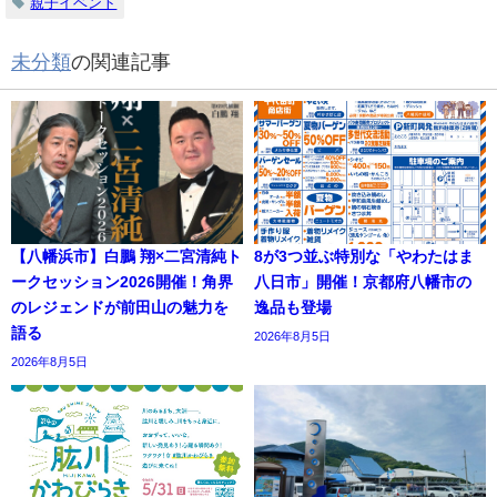
親子イベント
未分類
の関連記事
【八幡浜市】白鵬 翔×二宮清純ト
8が3つ並ぶ特別な「やわたはま
ークセッション2026開催！角界
八日市」開催！京都府八幡市の
のレジェンドが前田山の魅力を
逸品も登場
語る
2026年8月5日
2026年8月5日