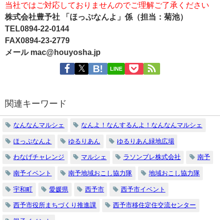
当社ではご対応しておりませんのでご理解ご了承ください
株式会社豊予社 「ほっぷなんよ」係（担当：菊池）
TEL0894-22-0144
FAX0894-23-2779
メール mac@houyosha.jp
LINE
関連キーワード
なんなんマルシェ
なんよ！なんするんよ！なんなんマルシェ
ほっぷなんよ
ゆるりあん
ゆるりあん緑地広場
わなげチャレンジ
マルシェ
ラソンブレ株式会社
南予
南予イベント
南予地域おこし協力隊
地域おこし協力隊
宇和町
愛媛県
西予市
西予市イベント
西予市役所まちづくり推進課
西予市移住定住交流センター