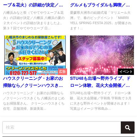
ーブ＆花火）の詳細が決定／八
グルメもブライダルも満喫／大
幡浜
洲
八幡浜みなと祭（てやてやウエーブ＆花
愛媛県大洲市の結婚式場「マリエール大
火）の詳細が決定／八幡浜 八幡浜の夏の
洲」で、春のビッグイベント 「MARRI
２大イベントの詳細が決まりましたよ。
YELL SPRING FESTA 2025」が開催され
第３７回てやてやウエーブ 日...
ます！...
広告
イベント
ハウスクリーニング・お家のお
STU48も出場〜野外ライブ、ド
掃除なら／クリーンハウスきく
ローン体験、花火大会開催／宇
ち
和島
ハウスクリーニング・お家のお掃除なら
STU48も出場〜野外ライブ、ドローン体
／クリーンハウスきくち 八幡浜のまじめ
験、花火大会開催／宇和島 宇和島で３月
なお掃除屋さん、 クリーンハウスきくち
に大きな野外イベントが開催されます！
住宅、店舗清掃、新築美装...
写真はイメージ 宇和島み...