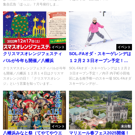
集合広告「ほっぷ」７月号発行しま...
イベント
イベント
クリスマスオレンジフェスティ
SOL-FAオダ・スキーゲレンデは
バルが今年も開催／八幡浜
１２月２３日オープン予定！／
内子
クリスマスオレンジフェスティバルが今年
SOL-FAオダ・スキーゲレンデは１２月２
も開催／八幡浜 １２月１４日はクリスマ
３日オープン予定！／内子 内子町小田地
スオレンジの日！ 「クリスマスオレン
区にある南予唯一のスキー場 SOL-FAオダ
ジ」という言葉を知っています...
スキーゲレンデが...
イベント
未分類
八幡浜みなと祭（てやてやウエ
マリエール春フェス2025開催！