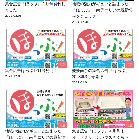
集合広告「ほっぷ」２月号発刊し
地域の魅力がギュッと詰まった
ました！
「ほっぷ」！南予エリアの最新情
2022.02.05
報をチェック
2024.12.31
広告
広告
集合広告ほっぷ12月号発刊！
愛媛南予の集合広告 「ほっぷ」
2021.12.06
2023年3月号発行！
2023.03.04
広告
広告
地域の魅力がギュッと詰まった
集合広告「ほっぷ」４月号よ
「ほっぷ」！南予エリアの最新情
り 〜クリーンハウスきくち〜