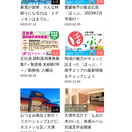
お店
広告
家電が故障、そんな時
愛媛南予の集合広告
頼りになるのは「エデ
「ほっぷ」 2023年2月
ィオンはまでん」
号発行！
2023.07.13
2023.02.05
広告
広告
正社員 調剤薬局事務募
地域の魅力がギュッと
集!!＜無資格 未経験OK
詰まった「ほっぷ」！
＞／勤務地 :八幡浜
南予エリアの最新情報
2022.09.03
をチェックしよう
2024.12.04
お店
広告
おつまみ商品２割引！
大洲市北只で「もみの
リカーショップおだに
木のいえ」体感ルーム
オズメッセ店／大洲
完成見学会開催