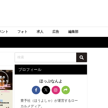
ベント
フォト
求人
広告
編集部
プロフィール
ほっぷなんよ
豊予社（ほうよしゃ）が運営するロー
カルメディア。