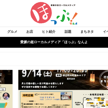
グルメ
お店
ヒト紹介
話題
まちネタ
イ
愛媛の超ローカルメディア「ほっぷ」なんよ