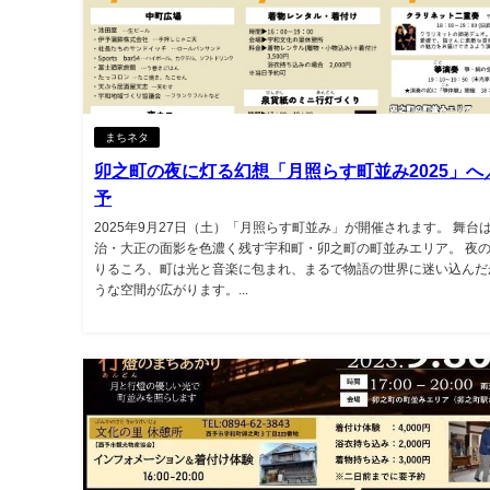
まちネタ
卯之町の夜に灯る幻想「月照らす町並み2025」へ
予
2025年9月27日（土）「月照らす町並み」が開催されます。 舞台
治・大正の面影を色濃く残す宇和町・卯之町の町並みエリア。 夜
りるころ、町は光と音楽に包まれ、まるで物語の世界に迷い込んだ
うな空間が広がります。...