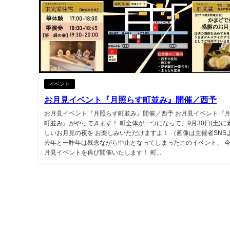
イベント
お月見イベント『月照らす町並み』開催／西予
お月見イベント『月照らす町並み』開催／西予 お月見イベント『
町並み』がやってきます！ 町全体が一つになって、9月30日(土)に
しいお月見の夜を お楽しみいただけますよ！ （画像は主催者SNS
去年と一昨年は残念ながら中止となってしまったこのイベント、 
月見イベントを再び開催いたします！ 町...