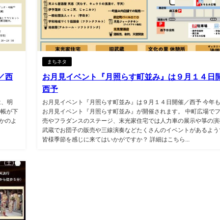
まちネタ
／西
お月見イベント『月照らす町並み』は９月１４日
西予
は、明
お月見イベント『月照らす町並み』は９月１４日開催／西予 今年
の帳が下
お月見イベント『月照らす町並み』が開催されます。 中町広場で
かのよ
売やフラダンスのステージ、末光家住宅では人力車の展示や箏の演
武蔵でお団子の販売や三線演奏などたくさんのイベントがあるよう
皆様季節を感じに来てはいかがですか？ 詳細はこちら...