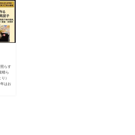
月照らす
素晴ら
より）
今年はお