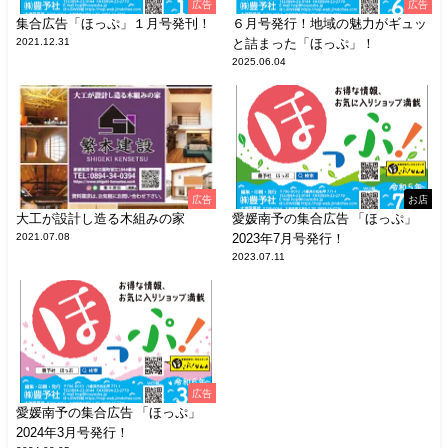
広告
広告
集合広告「ほっぷ」１月号発刊！
６月号発行！地域の魅力がギュッ
2021.12.31
と詰まった「ほっぷ」！
2025.06.04
広告
お店
大工が設計し造る木組みの家
愛媛南予の集合広告 「ほっぷ」
2021.07.08
2023年7月号発行！
2023.07.11
広告
愛媛南予の集合広告 「ほっぷ」
2024年3月号発行！