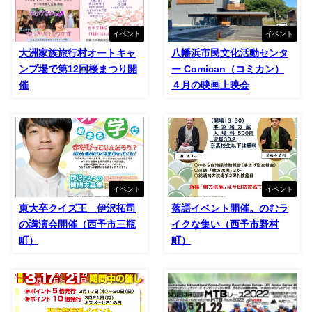
イベント
イベント
大洲家族旅行村オートキャ
八幡浜市民文化活動センタ
ンプ場で第12回桜まつり開
ー Comican（コミカン）
催
４月の映画上映会
イベント
イベント
東大卒クイズ王 伊沢拓司
落語イベント開催。のむラ
の講演会開催（西予市三瓶
イクな集い（西予市野村
町）
町）