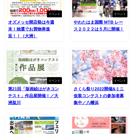
イベント
イベント
オズメッセ開店祭は今週
やわたはま国際 MTB レー
末！抽選でお買物券進
ス２０２２は５月に開催！
呈！！（大洲）
イベント
イベント
第21回「版画絵はがきコン
さくら祭り2022開催&ミニ
テスト」作品展開催！／大
仮装コンテストの参加者募
洲肱川
集中／八幡浜