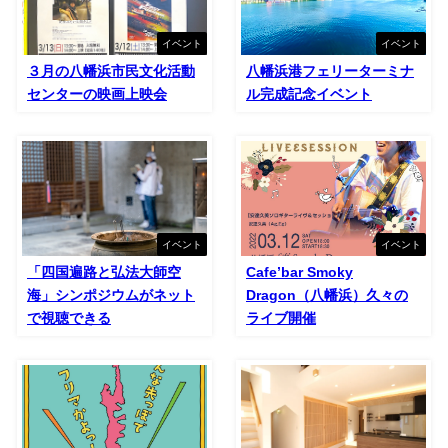
イベント
イベント
３月の八幡浜市民文化活動
八幡浜港フェリーターミナ
センターの映画上映会
ル完成記念イベント
イベント
イベント
「四国遍路と弘法大師空
Cafe’bar Smoky
海」シンポジウムがネット
Dragon（八幡浜）久々の
で視聴できる
ライブ開催