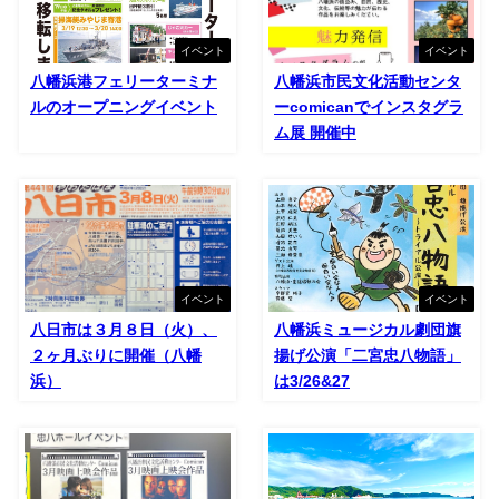
イベント
イベント
八幡浜港フェリーターミナ
八幡浜市民文化活動センタ
ルのオープニングイベント
ーcomicanでインスタグラ
ム展 開催中
イベント
イベント
八日市は３月８日（火）、
八幡浜ミュージカル劇団旗
２ヶ月ぶりに開催（八幡
揚げ公演「二宮忠八物語」
浜）
は3/26&27