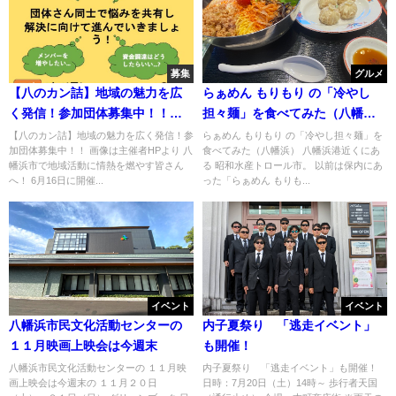
募集
グルメ
【八のカン詰】地域の魅力を広
らぁめん もりもり の「冷やし
く発信！参加団体募集中！！／
担々麺」を食べてみた（八幡
八幡浜
浜）
【八のカン詰】地域の魅力を広く発信！参
らぁめん もりもり の「冷やし担々麺」を
加団体募集中！！ 画像は主催者HPより 八
食べてみた（八幡浜） 八幡浜港近くにあ
幡浜市で地域活動に情熱を燃やす皆さん
る 昭和水産トロール市。 以前は保内にあ
へ！ 6月16日に開催...
った「らぁめん もりも...
イベント
イベント
八幡浜市民文化活動センターの
内子夏祭り 「逃走イベント」
１１月映画上映会は今週末
も開催！
八幡浜市民文化活動センターの １１月映
内子夏祭り 「逃走イベント」も開催！
画上映会は今週末の １１月２０日
日時：7月20日（土）14時～ 歩行者天国