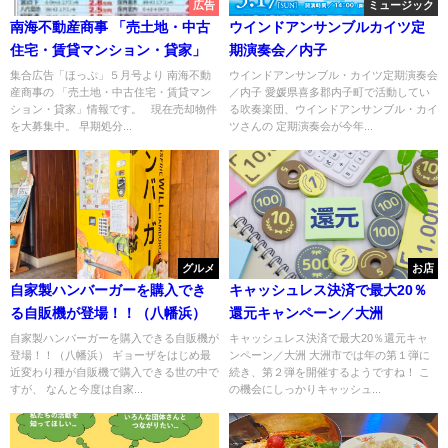
広告
ミュージック
南海不動産商事 「売土地・中古
ウインドアンサンブルカイツ定
住宅・賃貸マンション・貸家」
期演奏会／内子
集合広告「ほっぷ」５月号より 南海不動
ウインドアンサンブル・カイツ定期演奏会
産商事の 「売土地・中古住宅・賃貸マン
／内子 愛媛県喜多郡内子町で活動してい
ション・貸家」情報です。 現在売却物件
る吹奏楽団、ウインドアンサンブル・カイ
を大募集中。 早期処分...
ツさんの 定期演奏会が今年...
グルメ
お店
自家製ハンバーガーを購入でき
キャッシュレス決済で最大20％
る自販機が登場！！（八幡浜）
還元キャンペーン／大洲
自家製ハンバーガーを購入できる自販機が
キャッシュレス決済で最大20％還元キャ
登場！！（八幡浜） ギョーザをはじめ最
ンペーン／大洲 大洲市では年の第１弾に
近変わり種が自販機で購入できる世の中で
続き、第２弾を開催するようですね！ こ
すが、 なんと今度は自家...
の機会にしっかりキャッシュ...