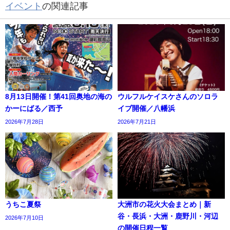
イベント
の関連記事
8月13日開催！第41回奥地の海の
ウルフルケイスケさんのソロラ
かーにばる／西予
イブ開催／八幡浜
2026年7月28日
2026年7月21日
うちこ夏祭
大洲市の花火大会まとめ｜新
谷・長浜・大洲・鹿野川・河辺
2026年7月10日
の開催日程一覧