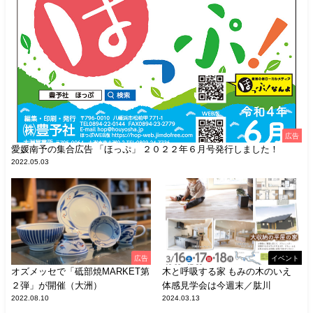
広告
愛媛南予の集合広告 「ほっぷ」 ２０２２年６月号発行しました！
2022.05.03
広告
イベント
オズメッセで「砥部焼MARKET第
木と呼吸する家 もみの木のいえ
２弾」が開催（大洲）
体感見学会は今週末／肱川
2022.08.10
2024.03.13