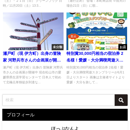
（土）・２１日（日） グリーンブック 日
（通行止め） 会場：本町商店街 ※雨天の
時／11月20日（土）13:3...
場合21日（日）に順...
未分類
お店
瀬戸町（現 伊方町）出身の冒険
特別賞30,000円相当の宿泊券 2
家 河野兵市さんの企画展が開催
名様！愛媛・大分満喫周遊スタ
中
ンプラリーが6月1日よりスター
瀬戸町（現 伊方町）出身の 冒険家 河野兵
特別賞30,000円相当の宿泊券 2名様！愛
市さんの企画展が開催中 現在松山市の愛
媛・大分満喫周遊スタンプラリーが6月1
ト
媛県県生涯学習センターで 日本人で初め
日よりスタート 画像は主催者サイトより
て北極点単独徒歩到達な...
愛媛・大分を旅して...
プロフィール
ほっぷなんよ