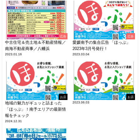
広告
広告
中古住宅＆売土地＆不動産情報／
愛媛南予の集合広告 「ほっぷ」
南海不動産商事／八幡浜
2023年3月号発行！
2023.01.16
2023.03.04
お店
お店
地域の魅力がギュッと詰まった
2023.06.03
「ほっぷ」！南予エリアの最新情
報をチェック
2024.12.31