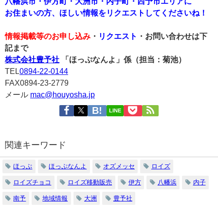
八幡浜市・伊方町・大洲市・内子町・西予市エリアに
お住まいの方、ほしい情報をリクエストしてくださいね！
情報掲載等のお申し込み
・
リクエスト
・お問い合わせは下
記まで
株式会社豊予社
「ほっぷなんよ」係（担当：菊池）
TEL
0894-22-0144
FAX0894-23-2779
メール
mac@houyosha.jp
LINE
関連キーワード
ほっぷ
ほっぷなんよ
オズメッセ
ロイズ
ロイズチョコ
ロイズ移動販売
伊方
八幡浜
内子
南予
地域情報
大洲
豊予社