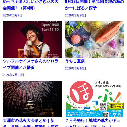
めっちゃまぶしいかざき花火大
8月13日開催！第41回奥地の海の
会開催！（第4回）
かーにばる／西予
2026年8月7日
2026年7月28日
ウルフルケイスケさんのソロラ
うちこ夏祭
イブ開催／八幡浜
2026年7月10日
2026年7月21日
大洲市の花火大会まとめ｜新
７月号発行！地域の魅力がギュ