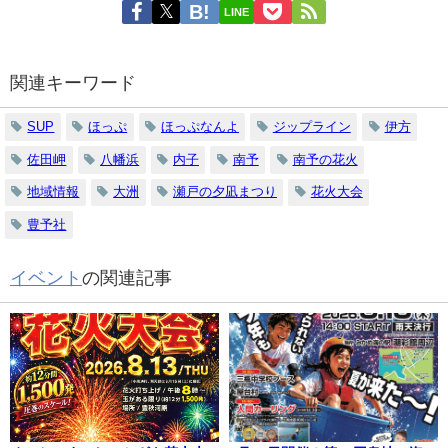
LINE
関連キーワード
SUP
ほっぷ
ほっぷなんよ
ジップライン
伊方
佐田岬
八幡浜
内子
南予
南予の花火
地域情報
大洲
瀬戸の夕凪まつり
花火大会
豊予社
イベント
の関連記事