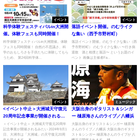
イベント
イベント
科学体験フェスティバルin大洲開
落語イベント開催。のむライク
催。体験フェスも同時開催！
な集い（西予市野村町）
科学体験フェスティバルin大洲開催。体験
落語イベント開催。のむライクな集い（西
フェスも同時開催！ 自然の不思議さ、科
予市野村町） のむライクな集い 〜行き病
学のおもしろさを子供たちに体験してもら
退散 酒と相撲と落語〜 というお題のイ
うため、 第24回科学体...
ベント 画像は主催者Fa...
イベント
ミュージック
<イベント中止＞大洲城天守復元
大阪出身のギタリスト＆シンガ
20周年記念事業が開催されるみ
ー 樋原海さんのライブ／八幡浜
たい
＜イベント中止＞ 大洲城天守復元20周年
大阪出身のギタリスト＆シンガー 樋原海
記念事業が開催されるみたい 2024年9月1
さんのライブ／八幡浜 大阪出身のギタリ
日、大洲市は「大洲城」の天守復元20周
スト＆シンガー 樋原海さんのライブが 八
年を迎えます。 木...
幡浜で開催されます。 樋...