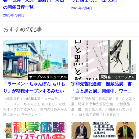
谷・長浜・大洲・鹿野川・河辺
ッと詰まった「ほっぷ」！
の開催日程一覧
2026年7月4日
2026年7月8日
おすすめの記事
オープン＆リニューアル
展覧会・ミュージアム
「ラーメン・ちゃんぽん もりも
宇和先哲記念館 館蔵品展 書
り」が移転オープンするみたい
「白と黒と展」開催中。ワーク
ショップも
八幡浜港近くの昭和水産トロール市に
宇和先哲記念館 館蔵品展 書「白と黒と
「ラーメン・ちゃんぽん もりもり」が移
展」開催中 宇和先哲記念館 で館蔵品
転オープンするみたい 保内のゆめみかん
展 書「白と黒と展」が開催されていま
隣にあった ラーメン・ち...
す。 白と黒で表現される書の世...