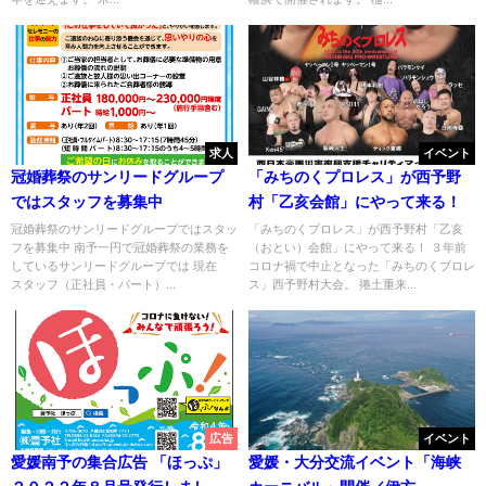
求人
イベント
冠婚葬祭のサンリードグループ
「みちのくプロレス」が西予野
ではスタッフを募集中
村「乙亥会館」にやって来る！
冠婚葬祭のサンリードグループではスタッ
「みちのくプロレス」が西予野村「乙亥
フを募集中 南予一円で冠婚葬祭の業務を
（おとい）会館」にやって来る！ ３年前
しているサンリードグループでは 現在
コロナ禍で中止となった「みちのくプロレ
スタッフ（正社員・パート）...
ス」西予野村大会。 捲土重来...
広告
イベント
愛媛南予の集合広告 「ほっぷ」
愛媛・大分交流イベント「海峡