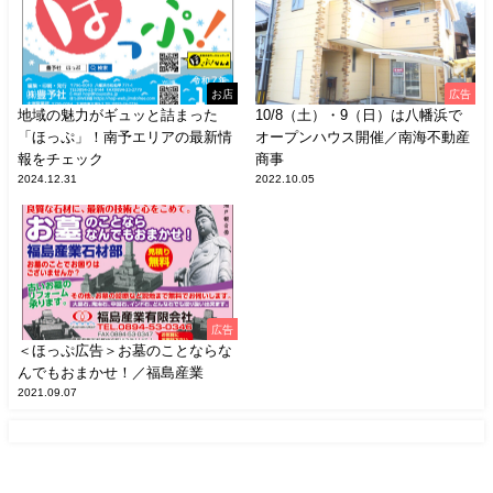
お店
広告
地域の魅力がギュッと詰まった
10/8（土）・9（日）は八幡浜で
「ほっぷ」！南予エリアの最新情
オープンハウス開催／南海不動産
報をチェック
商事
2024.12.31
2022.10.05
広告
＜ほっぷ広告＞お墓のことならな
んでもおまかせ！／福島産業
2021.09.07