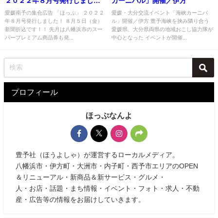
２０２２年８月号発行しまし
カーニバル」開催／伊方
た！
愛媛南予の集合広告 「ほっぷ」 ２０２２
愛媛・大分交流イベント「海峡カーニバ
年８月号発行しました！ ８月５日（金）
ル」開催／伊方 豊予海峡を挟み隣り合う
新聞折込です！！ 先月は八幡浜市のスー
愛媛県、大分県両県の地域おこし協力隊が
パープレミアム商品券も発...
中心となった イベントが開催...
プロフィール
ほっぷなんよ
豊予社（ほうよしゃ）が運営するローカルメディア。
八幡浜市・伊方町・大洲市・内子町・西予市エリアのOPEN
＆リニューアル・新商品＆新サービス・グルメ・
人・お店・話題・まち情報・イベント・フォト・求人・不動
産・広告等の情報をお届けしていきます。