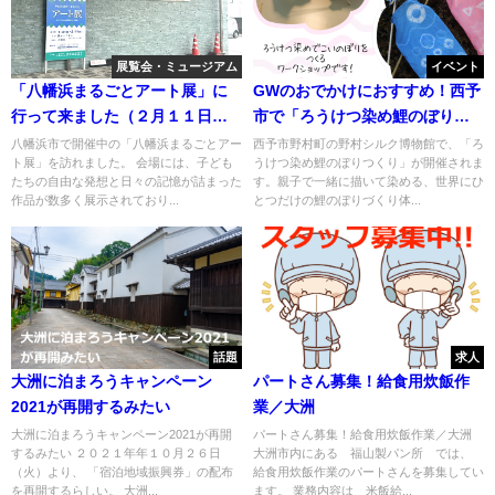
展覧会・ミュージアム
イベント
「八幡浜まるごとアート展」に
GWのおでかけにおすすめ！西予
行って来ました（２月１１日ま
市で「ろうけつ染め鯉のぼりつ
で）
くり」開催
八幡浜市で開催中の「八幡浜まるごとアー
西予市野村町の野村シルク博物館で、「ろ
ト展」を訪れました。 会場には、子ども
うけつ染め鯉のぼりつくり」が開催されま
たちの自由な発想と日々の記憶が詰まった
す。親子で一緒に描いて染める、世界にひ
作品が数多く展示されており...
とつだけの鯉のぼりづくり体...
話題
求人
大洲に泊まろうキャンペーン
パートさん募集！給食用炊飯作
2021が再開するみたい
業／大洲
大洲に泊まろうキャンペーン2021が再開
パートさん募集！給食用炊飯作業／大洲
するみたい ２０２１年年１０月２６日
大洲市内にある 福山製パン所 では、
（火）より、 「宿泊地域振興券」の配布
給食用炊飯作業のパートさんを募集してい
を再開するらしい。 大洲...
ます。 業務内容は 米飯給...