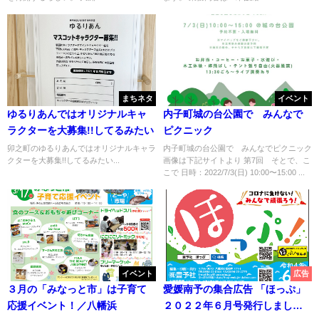
まちネタ
イベント
ゆるりあんではオリジナルキャ
内子町城の台公園で みんなで
ラクターを大募集!!してるみたい
ピクニック
卯之町のゆるりあんではオリジナルキャラ
内子町城の台公園で みんなでピクニック
クターを大募集!!してるみたい...
画像は下記サイトより 第7回 そとで、こ
こで 日時：2022/7/3(日) 10:00〜15:00 ...
イベント
広告
３月の「みなっと市」は子育て
愛媛南予の集合広告 「ほっぷ」
応援イベント！／八幡浜
２０２２年６月号発行しまし