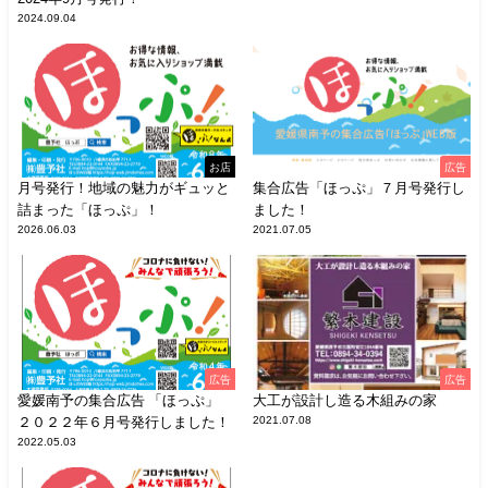
2024.09.04
お店
広告
月号発行！地域の魅力がギュッと
集合広告「ほっぷ」７月号発行し
詰まった「ほっぷ」！
ました！
2026.06.03
2021.07.05
広告
広告
愛媛南予の集合広告 「ほっぷ」
大工が設計し造る木組みの家
２０２２年６月号発行しました！
2021.07.08
2022.05.03