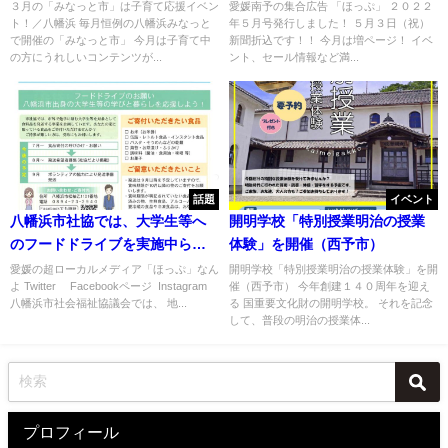
た！
３月の「みなっと市」は子育て応援イベン
愛媛南予の集合広告 「ほっぷ」 ２０２２
ト！／八幡浜 毎月恒例の八幡浜みなっと
年５月号発行しました！ ５月３日（祝）
で開催の「みなっと市」 今月は子育て中
新聞折込です！！ 今月は増ページ！ イベ
の方にうれしいコンテンツが...
ント、セール情報など満...
話題
イベント
八幡浜市社協では、大学生等へ
開明学校「特別授業明治の授業
のフードドライブを実施中らし
体験」を開催（西予市）
い。
愛媛の超ローカルメディア「ほっぷ」なん
開明学校「特別授業明治の授業体験」を開
よ Twitter Facebookページ Instagram
催（西予市） 今年創建１４０周年を迎え
八幡浜市社会福祉協議会では、 地...
る 国重要文化財の開明学校。 それを記念
して、普段の明治の授業体...
プロフィール