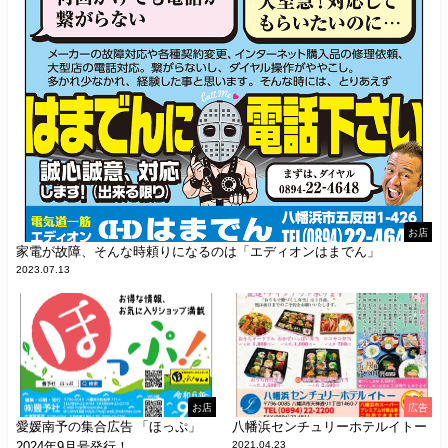
お店
家電が故障、そんな時頼りになるのは「エディオンはまでん」
2023.07.13
お店
広告
愛媛南予の集合広告 「ほっぷ」
八幡浜センチュリーホテルイトー
2024年9月号発行！
2021.04.23