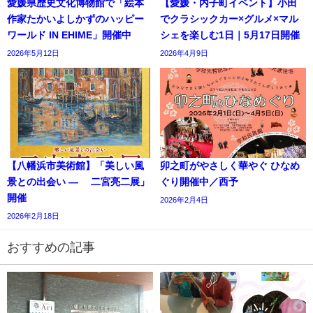
愛媛県歴史文化博物館で「絵本
【愛媛・内子町イベント】小田
作家たかいよしかずのハッピー
でクラシックカー×グルメ×マル
ワールド IN EHIME」開催中
シェを楽しむ1日｜5月17日開催
2026年5月12日
2026年4月9日
【八幡浜市美術館】「美しい風
卯之町がやさしく華やぐ ひなめ
景との出会い ― 二宮亮二展」
ぐり開催中／西予
開催
2026年2月4日
2026年2月18日
おすすめの記事