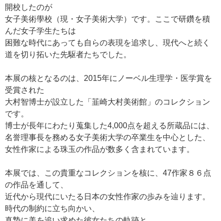
開校したのが
女子美術學校（現・女子美術大学）です。ここで研鑽を積
んだ女子学生たちは
困難な時代にあっても自らの表現を追求し、現代へと続く
道を切り拓いた先駆者たちでした。
本展の核となるのは、2015年にノーベル生理学・医学賞を
受賞された
大村智博士が設立した「韮崎大村美術館」のコレクション
です。
博士が長年にわたり蒐集した4,000点を超える所蔵品には、
名誉理事長を務める女子美術大学の卒業生を中心とした、
女性作家による珠玉の作品が数多く含まれています。
本展では、この貴重なコレクションを核に、47作家８６点
の作品を通して、
近代から現代にいたる日本の女性作家の歩みを辿ります。
時代の制約に立ち向かい、
真摯に美を追い求めた彼女たちの軌跡と、