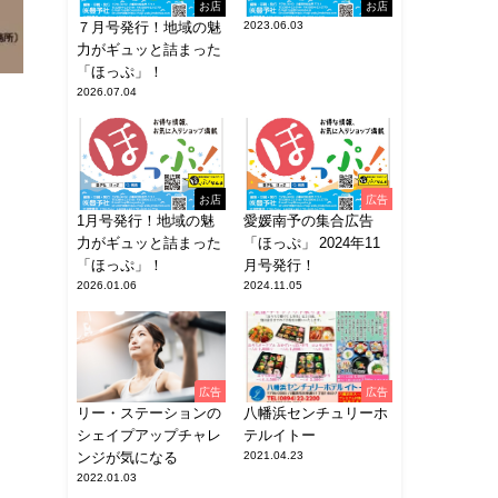
お店
お店
７月号発行！地域の魅
2023.06.03
力がギュッと詰まった
「ほっぷ」！
2026.07.04
お店
広告
1月号発行！地域の魅
愛媛南予の集合広告
力がギュッと詰まった
「ほっぷ」 2024年11
「ほっぷ」！
月号発行！
2026.01.06
2024.11.05
広告
広告
リー・ステーションの
八幡浜センチュリーホ
シェイプアップチャレ
テルイトー
ンジが気になる
2021.04.23
2022.01.03