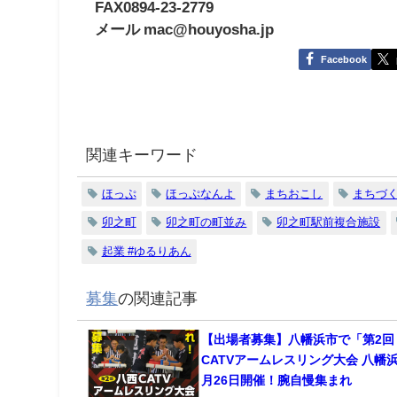
FAX0894-23-2779
メール mac@houyosha.jp
Facebook
関連キーワード
ほっぷ
ほっぷなんよ
まちおこし
まちづ
卯之町
卯之町の町並み
卯之町駅前複合施設
起業 #ゆるりあん
募集
の関連記事
【出場者募集】八幡浜市で「第2回
CATVアームレスリング大会 八幡
月26日開催！腕自慢集まれ