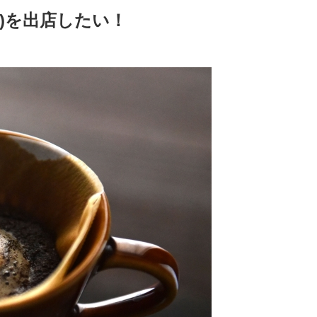
)を出店したい！
！