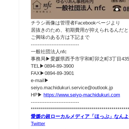
チラシ画像は管理者Facebookページより
居抜きのため、初期費用が抑えられるんだと
ご興味のある方は下記まで
----------------------------
一般社団法人nfc
事務局
▶︎
愛媛県西予市宇和町卯之町3丁目435
TEL
▶︎
0894-89-3900
FAX
▶︎
0894-89-3901
e-mail
▶︎
seiyo.machidukuri.service@outlook.jp
HP
▶︎
https://www.seiyo-machidukuri.com
----------------------------
************************************************
愛媛の超ローカルメディア「ほっぷ」なんよ
Twitter