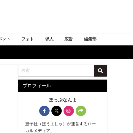
ベント
フォト
求人
広告
編集部
プロフィール
ほっぷなんよ
豊予社（ほうよしゃ）が運営するロー
カルメディア。