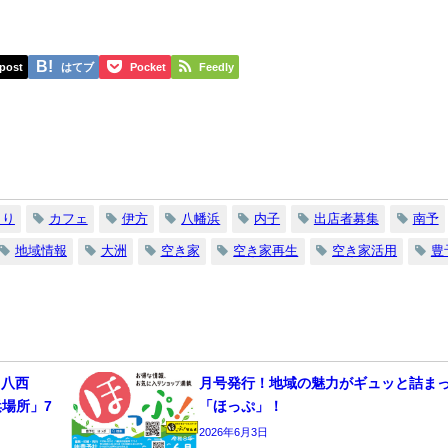
post
はてブ
Pocket
Feedly
くり
カフェ
伊方
八幡浜
内子
出店者募集
南予
地域情報
大洲
空き家
空き家再生
空き家活用
豊
 八西
月号発行！地域の魅力がギュッと詰ま
浜場所」7
「ほっぷ」！
2026年6月3日