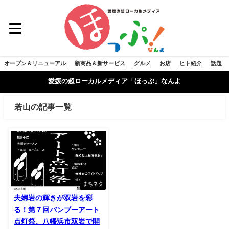
オープン＆リニューアル
新商品＆新サービス
グルメ
お店
ヒト紹介
話題
愛媛の超ローカルメディア「ほっぷ」なんよ
若山の記事一覧
まちネタ
夫婦岩の輝きが双岩を彩
る！第７回バンブーアート
点灯祭、八幡浜市双岩で開