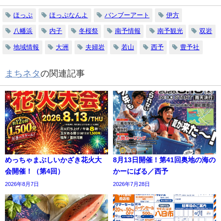
ほっぷ
ほっぷなんよ
バンブーアート
伊方
八幡浜
内子
冬桜祭
南予情報
南予観光
双岩
地域情報
大洲
夫婦岩
若山
西予
豊予社
まちネタ
の関連記事
めっちゃまぶしいかざき花火大
8月13日開催！第41回奥地の海の
会開催！（第4回）
かーにばる／西予
2026年8月7日
2026年7月28日