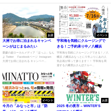
お店
イベント
大洲でお得に泊まれるキャンペ
宇和海を気軽にクルージングで
ーンがはじまるみたい
きる！ご予約承り中／八幡浜
愛媛の超ローカルメディア「ほっぷ」なん
宇和海を気軽にクルージングできる！／八
よ Twitter Facebookページ Instagram
幡浜 八幡浜みなっとに５年ぶりにあの人
大洲でお得に泊まれる キャンペー...
気企画が帰って参ります！！ 宇和海を周
遊する八幡濱おさんぽクルー...
イベント
お店
今月の「みなっと市」は「防
2025 冬の夜市 – WINTER’S