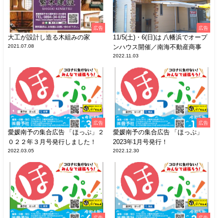
広告
広告
大工が設計し造る木組みの家
11/5(土)・6(日)は 八幡浜でオープ
2021.07.08
ンハウス開催／南海不動産商事
2022.11.03
広告
広告
愛媛南予の集合広告 「ほっぷ」２
愛媛南予の集合広告 「ほっぷ」
０２２年３月号発行しました！
2023年1月号発行！
2022.03.05
2022.12.30
広告
広告