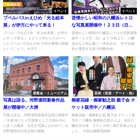
イベント
イベント
プペルバスinえひめ「光る絵本
昔懐かしい昭和の八幡浜レトロ
展」が伊方にやって来る！
な写真展開催中！２３日（日）
まで
プペルバスinえひめ「光る絵本展」が伊方
昔懐かしい昭和の八幡浜レトロな写真展開
にやって来る！ ２０２１年からスタート
催中！２３日（日）まで 今秋より、八幡
したプペルバスinえひめ 今回が最後の開催
浜みなと祭は夏に一本化され、 市や会議
ということで、今月下...
所が運営する形で60数年続...
展覧会・ミュージアム
芸術（音楽・アート・他）
写真は語る。河野達郎新春作品
柳家花緑・柳家勧之助 親子会 チ
展が開催中／大洲
ケット販売中／八幡浜
写真は語る。河野達郎新春作品展が開催中
柳家花緑・柳家勧之助 親子会 チケット販
／大洲 街づくり写真家として大洲を中心
売中／八幡浜 柳家勧之助さんは、地元八
に多くの風景・文化を写真におさめている
幡浜市出身、２０１８年に真打昇進されま
河野達郎氏の作品展が開催...
した。 今回は柳家花緑師...