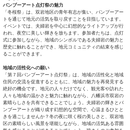
バンブーアート点灯祭の魅力
「冬桜祭」は、双岩地区の青年有志が集い、バンブーアー
トを通じて地元の活気を取り戻すことを目指しています。
イベントでは、夫婦岩を中心に幻想的なライトアップが行
われ、夜空に美しい輝きを放ちます。参加者たちは、点灯
式に参加しながら、地域のシンボルである夫婦岩の魅力と
歴史に触れることができ、地元コミュニティの結束を感じ
ることができます。
地域の活性化への願い
「第７回バンブーアート点灯祭」は、地域の活性化と地域
住民の交流を促進するとともに、地域の魅力を再発見する
絶好の機会です。地元の人々だけでなく、観光客や訪れた
人々も地域の温かさと魅力に触れながら、八幡浜市双岩の
素晴らしさを共有できることでしょう。夫婦岩の輝きとバ
ンブーアートが織り成す幻想的な空間で、心温まるひとと
きを過ごしませんか？冬の夜に咲く桜の美しさと、双岩地
区の素晴らしい風景を堪能しながら、地域の活気ある雰囲