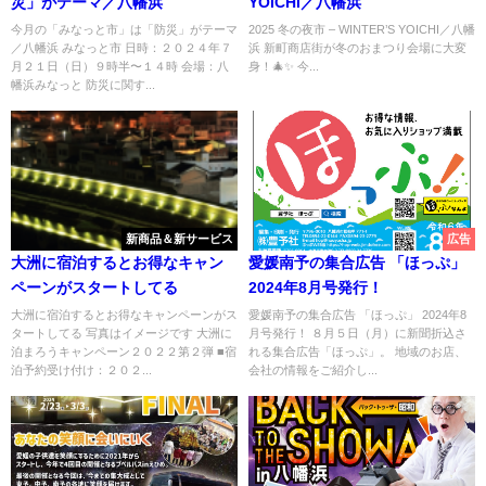
災」がテーマ／八幡浜
YOICHI／八幡浜
今月の「みなっと市」は「防災」がテーマ
2025 冬の夜市 – WINTER’S YOICHI／八幡
／八幡浜 みなっと市 日時：２０２４年７
浜 新町商店街が冬のおまつり会場に大変
月２１日（日）９時半〜１４時 会場：八
身！🎄✨ 今...
幡浜みなっと 防災に関す...
新商品＆新サービス
広告
大洲に宿泊するとお得なキャン
愛媛南予の集合広告 「ほっぷ」
ペーンがスタートしてる
2024年8月号発行！
大洲に宿泊するとお得なキャンペーンがス
愛媛南予の集合広告 「ほっぷ」 2024年8
タートしてる 写真はイメージです 大洲に
月号発行！ ８月５日（月）に新聞折込さ
泊まろうキャンペーン２０２２第２弾 ■宿
れる集合広告「ほっぷ」。 地域のお店、
泊予約受け付け：２０２...
会社の情報をご紹介し...