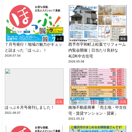
お店
募集
７月号発行！地域の魅力がギュッ
西予市宇和町上松葉でリフォーム
と詰まった「ほっぷ」！
内覧会開催｜日当たり良好な
2026.07.04
4LDK中古住宅
2026.05.08
広告
広告
ほっぷ６月号発刊しました！
南海不動産商事 「売土地・中古住
2021.06.07
宅・賃貸マンション・貸家」
2021.05.13