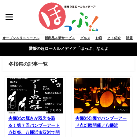
オープン＆リニューアル
新商品＆新サービス
グルメ
お店
ヒト紹介
話題
愛媛の超ローカルメディア「ほっぷ」なんよ
冬桜祭の記事一覧
まちネタ
イベント
夫婦岩の輝きが双岩を彩
夫婦岩公園でバンブーアー
る！第７回バンブーアート
ド点灯際開催／八幡浜
点灯祭、八幡浜市双岩で開