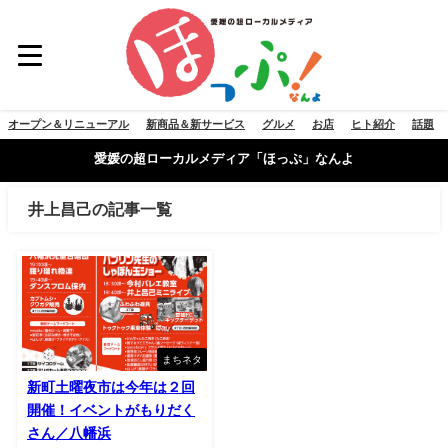
オープン＆リニューアル
新商品＆新サービス
グルメ
お店
ヒト紹介
話題
愛媛の超ローカルメディア「ほっぷ」なんよ
井上昌己の記事一覧
まちネタ
新町土曜夜市は今年は２回
開催！イベントがもりだく
さん／八幡浜