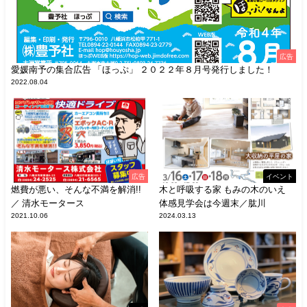
広告
愛媛南予の集合広告 「ほっぷ」 ２０２２年８月号発行しました！
2022.08.04
広告
イベント
燃費が悪い、そんな不満を解消!!
木と呼吸する家 もみの木のいえ
／ 清水モータース
体感見学会は今週末／肱川
2021.10.06
2024.03.13