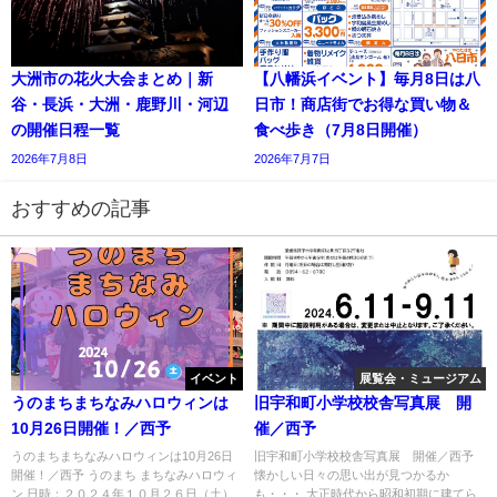
大洲市の花火大会まとめ｜新
【八幡浜イベント】毎月8日は八
谷・長浜・大洲・鹿野川・河辺
日市！商店街でお得な買い物＆
の開催日程一覧
食べ歩き（7月8日開催）
2026年7月8日
2026年7月7日
おすすめの記事
イベント
展覧会・ミュージアム
うのまちまちなみハロウィンは
旧宇和町小学校校舎写真展 開
10月26日開催！／西予
催／西予
うのまちまちなみハロウィンは10月26日
旧宇和町小学校校舎写真展 開催／西予
開催！／西予 うのまち まちなみハロウィ
懐かしい日々の思い出が見つかるか
ン 日時：２０２４年１０月２６日（土）
も・・・ 大正時代から昭和初期に建てら