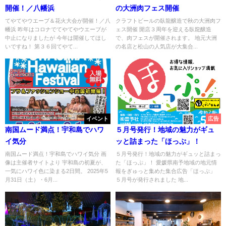
開催！／八幡浜
の大洲肉フェス開催
てやてやウエーブ＆花火大会が開催！／八
クラフトビールの臥龍醸造で秋の大洲肉フ
幡浜 昨年はコロナでてやてやウエーブが
ェス開催 開店３周年を迎える臥龍醸造
中止になりましたが 今年は開催してほし
で、肉フェスが開催されます。 地元大洲
いですね！ 第３６回てやて...
の名店と松山の人気店が大集合...
イベント
広告
南国ムード満点！宇和島でハワ
５月号発行！地域の魅力がギュ
イ気分
ッと詰まった「ほっぷ」！
南国ムード満点！宇和島でハワイ気分 画
５月号発行！地域の魅力がギュッと詰まっ
像は主催者サイトより 宇和島の初夏が、
た「ほっぷ」！ 愛媛県南予地域の地元情
一気にハワイ色に染まる2日間。 2025年5
報をぎゅっと集めた集合広告「ほっぷ」
月31日（土）・6月...
５月号が発行されました 地...