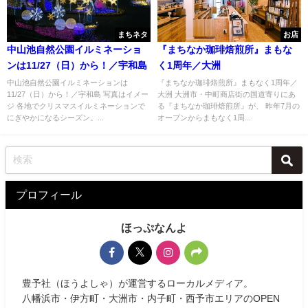
まちネタ
お店
中山池自然公園イルミネーショ
『まちなか珈琲焙煎所』まもな
ンは11/27（日）から！／宇和島
く1周年／大洲
中山池自然公園イルミネーションは
『まちなか珈琲焙煎所』まもなく1周年／
11/27（日）から！／宇和島 写真はイメー
大洲 大洲市・中町商店街の国道寄りにあ
ジ 各地でクリスマスイルミネーションで
る『まちなか珈琲焙煎所』が、 昨年7月の
にぎやかになるシーズン。...
オープンからまもなく1周...
プロフィール
ほっぷなんよ
豊予社（ほうよしゃ）が運営するローカルメディア。
八幡浜市・伊方町・大洲市・内子町・西予市エリアのOPEN