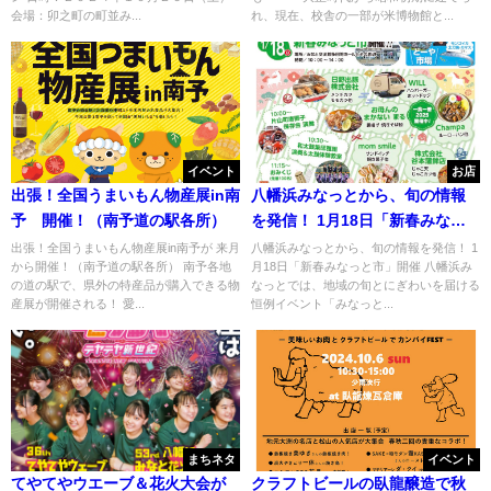
会場：卯之町の町並み...
れ、現在、校舎の一部が米博物館と...
イベント
お店
出張！全国うまいもん物産展in南
八幡浜みなっとから、旬の情報
予 開催！（南予道の駅各所）
を発信！ 1月18日「新春みなっ
と市」開催
出張！全国うまいもん物産展in南予が 来月
八幡浜みなっとから、旬の情報を発信！ 1
から開催！（南予道の駅各所） 南予各地
月18日「新春みなっと市」開催 八幡浜み
の道の駅で、県外の特産品が購入できる物
なっとでは、地域の旬とにぎわいを届ける
産展が開催される！ 愛...
恒例イベント「みなっと...
まちネタ
イベント
てやてやウエーブ＆花火大会が
クラフトビールの臥龍醸造で秋