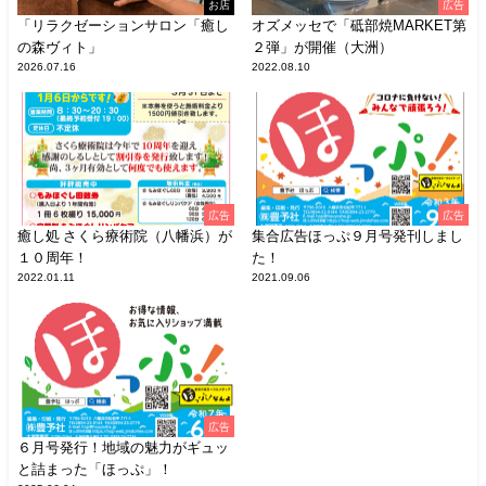
お店
広告
「リラクゼーションサロン「癒し
オズメッセで「砥部焼MARKET第
の森ヴィト」
２弾」が開催（大洲）
2026.07.16
2022.08.10
広告
広告
癒し処 さくら療術院（八幡浜）が
集合広告ほっぷ９月号発刊しまし
１０周年！
た！
2022.01.11
2021.09.06
広告
６月号発行！地域の魅力がギュッ
と詰まった「ほっぷ」！