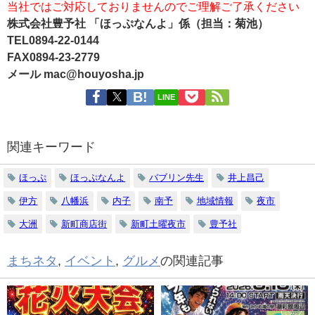
当社ではご対応しておりませんのでご理解ご了承ください
株式会社豊予社 「ほっぷなんよ」係（担当：菊池）
TEL0894-22-0144
FAX0894-23-2779
メール mac@houyosha.jp
LINE
関連キーワード
ほっぷ
ほっぷなんよ
バブリン先生
井上昌己
伊方
八幡浜
内子
南予
地域情報
夜市
大洲
新町商店街
新町土曜夜市
豊予社
まちネタ
,
イベント
,
グルメ
の関連記事