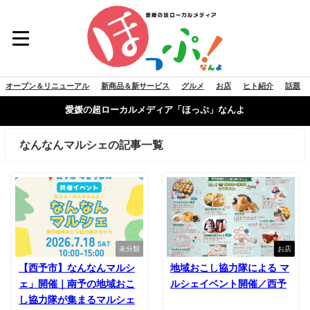
オープン＆リニューアル
新商品＆新サービス
グルメ
お店
ヒト紹介
話題
愛媛の超ローカルメディア「ほっぷ」なんよ
なんなんマルシェの記事一覧
未分類
お店
【西予市】なんなんマルシ
地域おこし協力隊による マ
ェ」開催｜南予の地域おこ
ルシェイベント開催／西予
し協力隊が集まるマルシェ