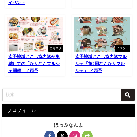
イベント
まちネタ
イベント
南予地域おこし協力隊が集
南予地域おこし協力隊マル
結しての「なんなんマルシ
シェ「第2回なんなんマル
ェ開催」／西予
シェ」 ／西予
プロフィール
ほっぷなんよ