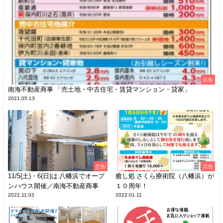
広告
南海不動産商事 「売土地・中古住宅・賃貸マンション・貸家」
2021.05.13
広告
広告
11/5(土)・6(日)は 八幡浜でオープ
癒し処 さくら療術院（八幡浜）が
ンハウス開催／南海不動産商事
１０周年！
2022.11.03
2022.01.11