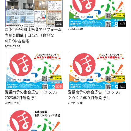
募集
お店
西予市宇和町上松葉でリフォーム
2023.08.05
内覧会開催｜日当たり良好な
4LDK中古住宅
2026.05.08
広告
お店
愛媛南予の集合広告 「ほっぷ」
愛媛南予の集合広告 「ほっぷ」
2023年2月号発行！
２０２２年９月号発行！
2023.02.05
2022.09.03