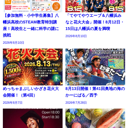
【参加無料・小中学生募集】八
「てやてやウエーブ＆八幡浜み
幡浜高校のSTEAM教育特別講
なと花火大会」開催！8月12日・
座！高校生と一緒に科学の謎に
15日は八幡浜の夏を満喫
挑戦
2026年8月10日
2026年8月10日
めっちゃまぶしいかざき花火大
8月13日開催！第41回奥地の海の
会開催！（第4回）
かーにばる／西予
2026年8月7日
2026年7月28日