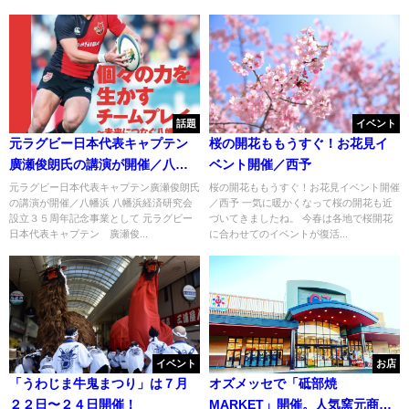
話題
イベント
元ラグビー日本代表キャプテン
桜の開花ももうすぐ！お花見イ
廣瀬俊朗氏の講演が開催／八幡
ベント開催／西予
浜
元ラグビー日本代表キャプテン廣瀬俊朗氏
桜の開花ももうすぐ！お花見イベント開催
の講演が開催／八幡浜 八幡浜経済研究会
／西予 一気に暖かくなって桜の開花も近
設立３５周年記念事業として 元ラグビー
づいてきましたね。 今春は各地で桜開花
日本代表キャプテン 廣瀬俊...
に合わせてのイベントが復活...
イベント
お店
「うわじま牛鬼まつり」は７月
オズメッセで「砥部焼
２２日〜２４日開催！
MARKET」開催。人気窯元商品