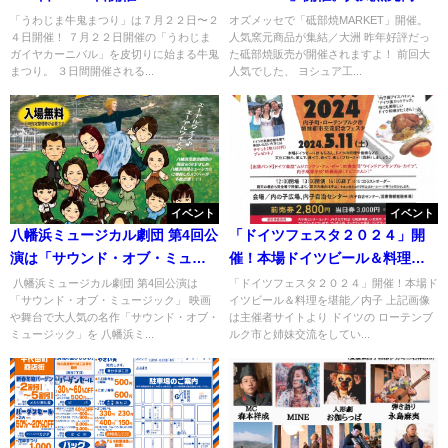
が集結／大洲
「うわじま牛鬼まつり」は７月２２日〜２
オズメッセで「砥部焼MARKET」開催。
４日開催！ ７月２２日開催の「うわじま
人気窯元商品が集結／大洲 昨年好評だっ
ガイヤカーニバル」を皮切りに始まる牛鬼
た砥部焼販売が開催されますよ！ 前回大
まつり。 ３日間開催される...
人気でした、 ヨシュア工...
イベント
イベント
八幡浜ミュージカル劇団 第4回公
「ドイツフェスタ２０２４」開
演は「サウンド・オブ・ミュー
催！本場ドイツビール＆料理を
ジック」
堪能／内子
八幡浜ミュージカル劇団 第4回公演は
「ドイツフェスタ２０２４」開催！本場ド
「サウンド・オブ・ミュージック」 映画
イツビール＆料理を堪能／内子 上記画像
や舞台で大人気の名作「サウンド・オブ・
は主催者サイトより ドイツの ローテンブ
ミュージック」を 八幡浜ミ...
ルク市と姉妹交流をしてい...