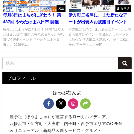
お店
まちネタ
毎月8日はまちがにぎわう！ 第
伊方町二名津に、また新たなア
487回 やわたはま八日市 開催
ートが出現＆お披露目イベント
毎月8日はまちがにぎわう！ 第487回 やわ
伊方町二名津に、また新たなアートが出現
たはま八日市 開催 八幡浜のまちなかが活
＆お披露目イベント 地域おこしイベント
気づく恒例イベント 「やわたはま八日
に熱心な 伊方町二名津地区。 そこに松山
市」。 2026年1...
から アーティストが5/...
プロフィール
ほっぷなんよ
豊予社（ほうよしゃ）が運営するローカルメディア。
八幡浜市・伊方町・大洲市・内子町・西予市エリアのOPEN
＆リニューアル・新商品＆新サービス・グルメ・