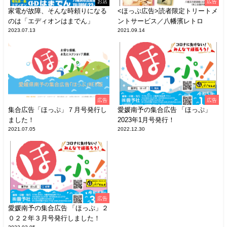
お店
広告
家電が故障、そんな時頼りになる
<ほっぷ広告>読者限定トリートメ
のは「エディオンはまでん」
ントサービス／八幡濱レトロ
2023.07.13
2021.09.14
広告
広告
集合広告「ほっぷ」７月号発行し
愛媛南予の集合広告 「ほっぷ」
ました！
2023年1月号発行！
2021.07.05
2022.12.30
広告
愛媛南予の集合広告 「ほっぷ」２
０２２年３月号発行しました！