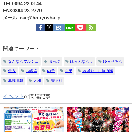
TEL0894-22-0144
FAX0894-23-2779
メール mac@houyosha.jp
LINE
関連キーワード
なんなんマルシェ
ほっぷ
ほっぷなんよ
ゆるりあん
伊方
八幡浜
内子
南予
地域おこし協力隊
地域情報
大洲
豊予社
イベント
の関連記事