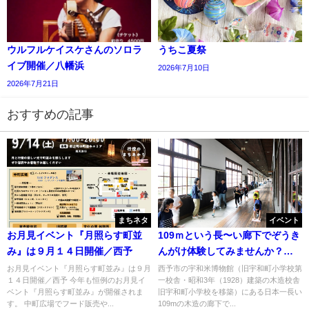
ウルフルケイスケさんのソロラ
うちこ夏祭
イブ開催／八幡浜
2026年7月10日
2026年7月21日
おすすめの記事
まちネタ
イベント
お月見イベント『月照らす町並
109ｍという長〜い廊下でぞうき
み』は９月１４日開催／西予
んがけ体験してみませんか？／
西予
お月見イベント『月照らす町並み』は９月
西予市の宇和米博物館（旧宇和町小学校第
１４日開催／西予 今年も恒例のお月見イ
一校舎・昭和3年（1928）建築の木造校舎
ベント『月照らす町並み』が開催されま
旧宇和町小学校を移築）にある日本一長い
す。 中町広場でフード販売や...
109mの木造の廊下で...