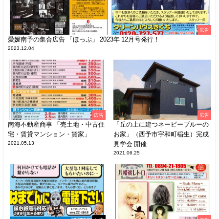
広告
愛媛南予の集合広告 「ほっぷ」 2023年 12月号発行！
2023.12.04
広告
広告
南海不動産商事 「売土地・中古住
「丘の上に建つネービーブルーの
宅・賃貸マンション・貸家」
お家」（西予市宇和町稲生）完成
2021.05.13
見学会 開催
2021.06.25